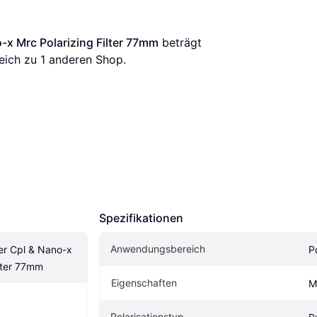
-x Mrc Polarizing Filter 77mm
 beträgt 
leich zu 1 anderen Shop.
Spezifikationen
Anwendungsbereich
er Cpl & Nano-x 
P
ilter 77mm
Eigen­schaften
M
Polarisationstyp