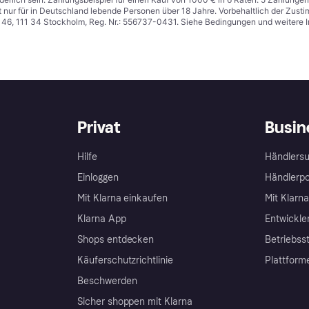
t nur für in Deutschland lebende Personen über 18 Jahre. Vorbehaltlich der Zu
n 46, 111 34 Stockholm, Reg. Nr.: 556737-0431. Siehe Bedingungen und weitere 
Privat
Busin
Hilfe
Händlersu
Einloggen
Händlerpo
Mit Klarna einkaufen
Mit Klarn
Klarna App
Entwickle
Shops entdecken
Betriebss
Käuferschutzrichtlinie
Plattform
Beschwerden
Sicher shoppen mit Klarna