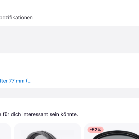
pezifikationen
K&F Concept filter Cpl K & f Nano-x Mrc polarizing filter 77 mm (77mm, Polarisationsfilter), Objektivfilter
für dich interessant sein könnte.
-52%