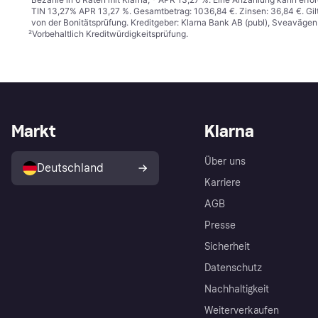
TIN 13,27% APR 13,27 %. Gesamtbetrag: 1036,84 €. Zinsen: 36,84 €. Gil
von der Bonitätsprüfung. Kreditgeber: Klarna Bank AB (publ), Sveaväge
²
Vorbehaltlich Kreditwürdigkeitsprüfung.
Markt
Klarna
Über uns
Deutschland
Karriere
AGB
Presse
Sicherheit
Datenschutz
Nachhaltigkeit
Weiterverkaufen