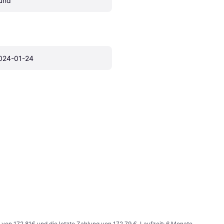
und
024-01-24
 von 172,81€ und die letzte Zahlung von 172,79 €. Laufzeit: 6 Monate.