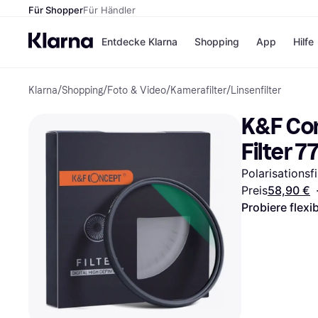
Für Shopper
Für Händler
Entdecke Klarna
Shopping
App
Hilfe
Klarna
/
Shopping
/
Foto & Video
/
Kamerafilter
/
Linsenfilter
Zahlungsmethoden
Shops
Zahlungsmethoden
Kaufla
K&F Con
Sofort bezahlen
eBay
Bezahle in 3 Teilzahlunge
Temu
Filter 
Bezahle in bis zu 30 Tage
Samsu
Ratenzahlung
SHEIN
Polarisationsf
Preis
58,90 €
Probiere flexi
Alle Shops