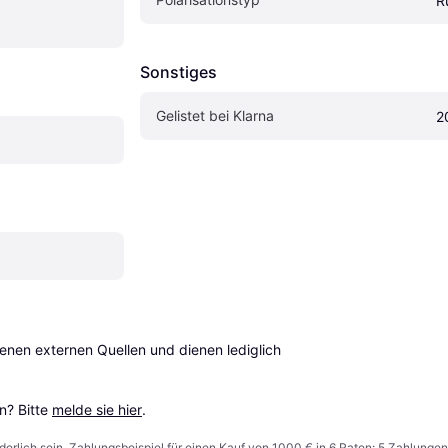
R
Sonstiges
Gelistet bei Klarna
2
en externen Quellen und dienen lediglich 
? Bitte 
melde sie hier
.
derlich sein. Zahlungsbeispiel für einen Kauf von 1000 € in 6 Raten: 5 Zahlungen