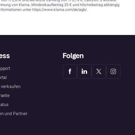
stimmung von Klarna. Mindestkaufbetrag 25 € und Höchstbetrag abhängig
Informationen unter
https://www.klarna.com/de/agb/
.
ess
Folgen
pport
rtal
a verkaufen
rseite
tatus
en und Partner