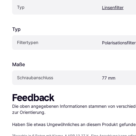
Typ
Linsenfilter
Typ
Filtertypen
Polarisationsfilter
Maße
Schraubanschluss
77 mm
Feedback
Die oben angegebenen Informationen stammen von verschieden
zur Orientierung.

Haben Sie etwas Ungewöhnliches an diesem Produkt gefunden
¹
Bezahle in 6 Raten mit Klarna, * APR 13,27 %. Eine Anzahlung kann erfor