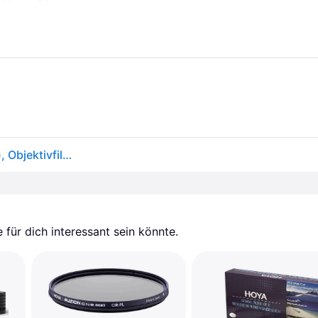
Hoya Cir-Pl Hrt (55mm, Polarisationsfilter, UV-Filter), Objektivfilter, Schwarz
für dich interessant sein könnte.