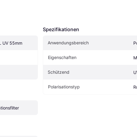
Spezifikationen
Anwendungsbereich
PL UV 55mm
P
Eigen­schaften
M
Schützend
U
Polarisationstyp
R
tionsfilter