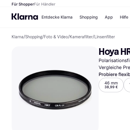
Für Shopper
Für Händler
Entdecke Klarna
Shopping
App
Hilfe
Klarna
/
Shopping
/
Foto & Video
/
Kamerafilter
/
Linsenfilter
Zahlungsmethoden
Shops
Zahlungsmethoden
Kaufla
Hoya H
Sofort bezahlen
eBay
Bezahle in 3
Temu
Polarisationsf
Teilzahlungen
Samsu
Bezahle in bis zu 30
SHEIN
Vergleiche Pr
Tagen
Probiere flexi
Ratenzahlung
46 mm
38,99 €
Alle Shops