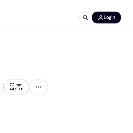
Login
Weitere Informationen
sstattung
M
Was ist Klarna?
Artikel
72 mm
44,99 €
tegorien