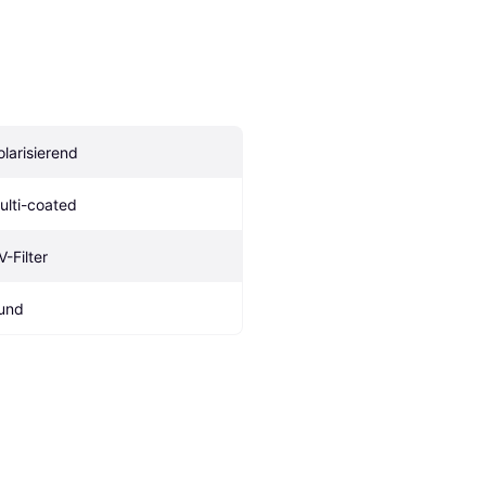
olarisierend
ulti-coated
V-Filter
und