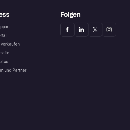
ess
Folgen
pport
rtal
a verkaufen
rseite
tatus
en und Partner