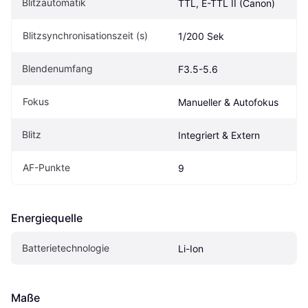
Blitzautomatik
TTL, E-TTL II (Canon)
Blitzsynchronisationszeit (s)
1/200 Sek
Blendenumfang
F3.5-5.6
Fokus
Manueller & Autofokus
Blitz
Integriert & Extern
AF-Punkte
9
Energiequelle
Batterietechnologie
Li-Ion
Maße