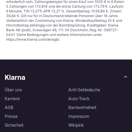
erforderlich sein. Zahlungsbeispiel für einen Kauf von 1000 € in 6 Raten:
5 Zahlungen von 172,81€ und die letzte Zahlung von 172,79 €. Laufzeit:
6 Monate. TIN 13,27% APR 13,27 %. Gesamtbetrag: 1036,84 €. Zinsen:
36,84 €. Gilt nur für in Deutschland lebende Personen über 18 Jahre.
Vorbehaltlich der Zustimmung von Klarna. Mindestkaufbetrag 25 € und
Höchstbetrag abhängig von der Bonitätsprüfung. Kreditgeber: Klarna
Bank AB (publ), Sveavägen 46, 111 34 Stockholm, Reg. Nr.: 556737-
0431. Siehe Bedingungen und weitere Informationen unter
https://www.klarna.com/de/agb/
.
Klarna
Über uns
Anti-Geldwäsche
Karriere
Auto-Track
AGB
Barrierefreiheit
Presse
Impressum
Sicherheit
Wikipink