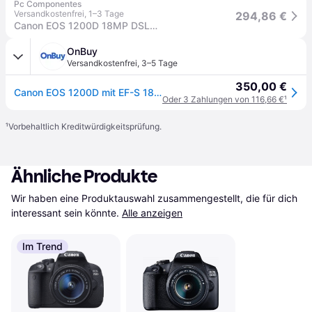
Pc Componentes
Versandkostenfrei
,
1–3 Tage
294,86 €
Canon EOS 1200D 18MP DSLR-Kamera + EF-S 18-55mm Objektiv
OnBuy
Versandkostenfrei
,
3–5 Tage
350,00 €
Canon EOS 1200D mit EF-S 18-55mm f/3,5-5,6
Oder 3 Zahlungen von 116,66 €
¹
¹
Vorbehaltlich Kreditwürdigkeitsprüfung.
Ähnliche Produkte
Wir haben eine Produktauswahl zusammengestellt, die für dich 
interessant sein könnte.
Alle anzeigen
Im Trend