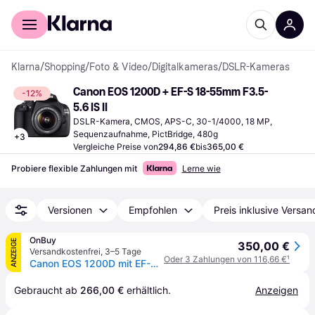
Für Shopper
Für Händler
Klarna
/
Shopping
/
Foto & Video
/
Digitalkameras
/
DSLR-Kameras
Canon EOS 1200D + EF-S 18-55mm F3.5-
-12%
5.6 IS II
DSLR-Kamera, CMOS, APS-C, 30-1/4000, 18 MP, 
Sequenzaufnahme, PictBridge, 480g
+
3
Vergleiche Preise von
294,86 €
bis
365,00 €
Probiere flexible Zahlungen mit
Lerne wie
Versionen
Empfohlen
Preis inklusive Versan
OnBuy
ANZEIGE
350,00 €
Versandkostenfrei
,
3–5 Tage
Oder 3 Zahlungen von 116,66 €
¹
Canon EOS 1200D mit EF-S 18-55mm f/3,5-5,6
Gebraucht ab 
266,00 €
 erhältlich.
Anzeigen