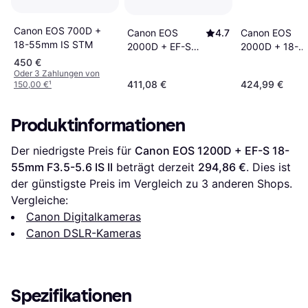
Canon EOS 700D +
Canon EOS
Canon EOS
4.7
18-55mm IS STM
2000D + 18-
2000D + EF-S
55mm IS II
18-55mm F3.5-
450 €
5.6 III
Oder 3 Zahlungen von
411,08 €
424,99 €
150,00 €
¹
Produktinformationen
Der niedrigste Preis für 
Canon EOS 1200D + EF-S 18-
55mm F3.5-5.6 IS II
 beträgt derzeit 
294,86 €
. Dies ist 
der günstigste Preis im Vergleich zu 
3
 anderen Shops.
Vergleiche:
Canon Digitalkameras
Canon DSLR-Kameras
Spezifikationen