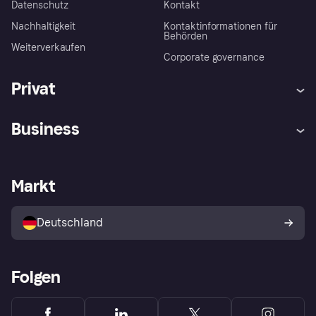
Datenschutz
Kontakt
Nachhaltigkeit
Kontaktinformationen für
Behörden
Weiterverkaufen
Corporate governance
Privat
Hilfe
Beschwerden
Business
Einloggen
Sicher shoppen mit Klarna
Händlersupport
Entwicklerseite
Mit Klarna einkaufen
Festgeld
Händlerportal
Betriebsstatus
Markt
Klarna App
Datenschutzeinstellungen
Mit Klarna verkaufen
Plattformen und Partner
Shops entdecken
Dein Widerrufsrecht
Deutschland
Käuferschutzrichtlinie
Folgen