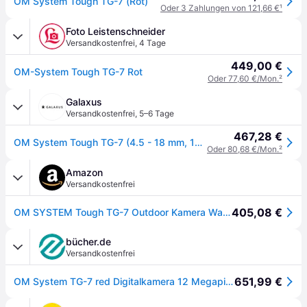
OM System Tough TG-7 (Rot)
Oder 3 Zahlungen von 121,66 €
¹
Foto Leistenschneider
Versandkostenfrei
,
4 Tage
449,00 €
OM-System Tough TG-7 Rot
Oder 77,60 €/Mon.
²
Galaxus
Versandkostenfrei
,
5–6 Tage
467,28 €
OM System Tough TG-7 (4.5 - 18 mm, 12Mpx, 1/2,3''), Kamera, Rot
Oder 80,68 €/Mon.
²
Amazon
Versandkostenfrei
405,08 €
OM SYSTEM Tough TG-7 Outdoor Kamera Wasserdicht & Stoßfest F2.0 Rot
bücher.de
Versandkostenfrei
651,99 €
OM System TG-7 red Digitalkamera 12 Megapixel Opt. Zoom: 4 x Rot Stoßfest, Wasserdicht, 4K-Video