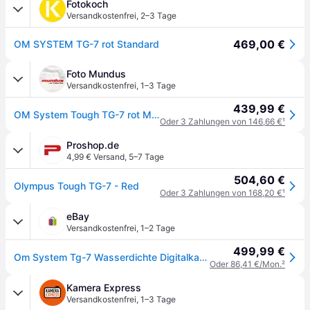
Fotokoch
Versandkostenfrei
,
2–3 Tage
469,00 €
OM SYSTEM TG-7 rot Standard
Foto Mundus
Versandkostenfrei
,
1–3 Tage
439,99 €
OM System Tough TG-7 rot Messeware, wie neu #X40402*
Oder 3 Zahlungen von 146,66 €
¹
Proshop.de
4,99 € Versand
,
5–7 Tage
504,60 €
Olympus Tough TG-7 - Red
Oder 3 Zahlungen von 168,20 €
¹
eBay
Versandkostenfrei
,
1–2 Tage
499,99 €
Om System Tg-7 Wasserdichte Digitalkamera Tg7 Rot Neuware
Oder 86,41 €/Mon.
²
Kamera Express
Versandkostenfrei
,
1–3 Tage