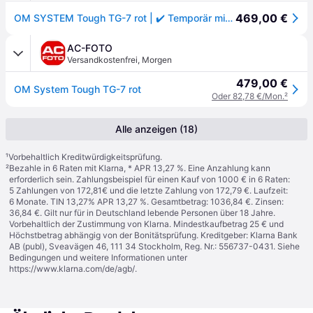
469,00 €
OM SYSTEM Tough TG-7 rot | ✔️ Temporär mit Kostenlose Geschenkbox i.W.v. 160 €
AC-FOTO
Versandkostenfrei
,
Morgen
479,00 €
OM System Tough TG-7 rot
Oder 82,78 €/Mon.
²
Alle anzeigen (18)
¹
Vorbehaltlich Kreditwürdigkeitsprüfung.
²
Bezahle in 6 Raten mit Klarna, * APR 13,27 %. Eine Anzahlung kann
erforderlich sein. Zahlungsbeispiel für einen Kauf von 1000 € in 6 Raten:
5 Zahlungen von 172,81€ und die letzte Zahlung von 172,79 €. Laufzeit:
6 Monate. TIN 13,27% APR 13,27 %. Gesamtbetrag: 1036,84 €. Zinsen:
36,84 €. Gilt nur für in Deutschland lebende Personen über 18 Jahre.
Vorbehaltlich der Zustimmung von Klarna. Mindestkaufbetrag 25 € und
Höchstbetrag abhängig von der Bonitätsprüfung. Kreditgeber: Klarna Bank
AB (publ), Sveavägen 46, 111 34 Stockholm, Reg. Nr.: 556737-0431. Siehe
Bedingungen und weitere Informationen unter
https://www.klarna.com/de/agb/
.