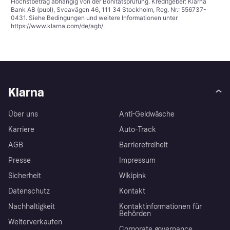
Höchstbetrag abhängig von der Bonitätsprüfung. Kreditgeber: Klarna
Bank AB (publ), Sveavägen 46, 111 34 Stockholm, Reg. Nr.: 556737-
0431. Siehe Bedingungen und weitere Informationen unter
https://www.klarna.com/de/agb/
.
Klarna
Über uns
Anti-Geldwäsche
Karriere
Auto-Track
AGB
Barrierefreiheit
Presse
Impressum
Sicherheit
Wikipink
Datenschutz
Kontakt
Nachhaltigkeit
Kontaktinformationen für
Behörden
Weiterverkaufen
Corporate governance