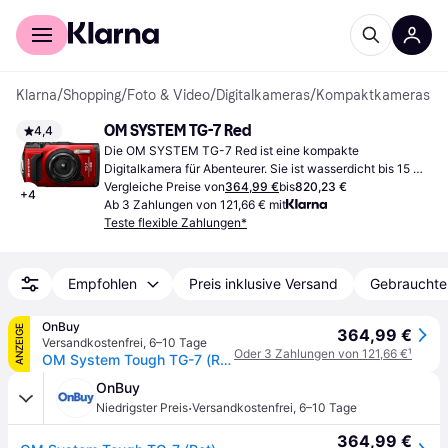
Für Shopper
Für Händler
Klarna
/
Shopping
/
Foto & Video
/
Digitalkameras
/
Kompaktkameras
OM SYSTEM TG-7 Red
4,4
Die OM SYSTEM TG-7 Red ist eine kompakte 
Digitalkamera für Abenteurer. Sie ist wasserdicht bis 15 
Meter und widersteht Stürzen aus bis zu 2,1 Metern Höhe.
Vergleiche Preise von
364,99 €
bis
820,23 €
+
4
Ab 3 Zahlungen von 121,66 € mit
Teste flexible Zahlungen*
Empfohlen
Preis inklusive Versand
Gebrauchte
OnBuy
ANZEIGE
364,99 €
Versandkostenfrei
,
6–10 Tage
Oder 3 Zahlungen von 121,66 €
¹
OM System Tough TG-7 (Rot)
OnBuy
·
Niedrigster Preis
Versandkostenfrei
,
6–10 Tage
364,99 €