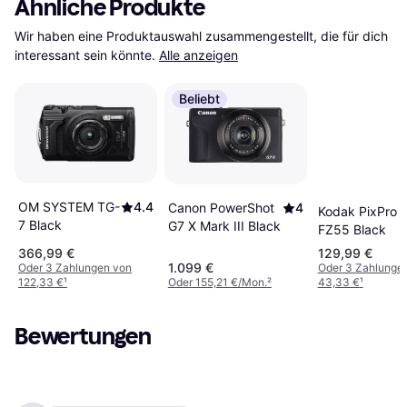
Ähnliche Produkte
Wir haben eine Produktauswahl zusammengestellt, die für dich 
interessant sein könnte.
Alle anzeigen
Beliebt
OM SYSTEM TG-
4.4
Canon PowerShot
4
Kodak PixPro
7 Black
G7 X Mark III Black
FZ55 Black
366,99 €
129,99 €
1.099 €
Oder 3 Zahlungen von
Oder 3 Zahlunge
122,33 €
¹
Oder 155,21 €/Mon.
²
43,33 €
¹
Bewertungen