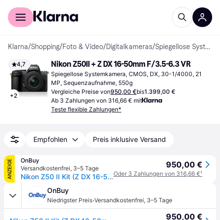
Für Shopper
Für Händler
Klarna
/
Shopping
/
Foto & Video
/
Digitalkameras
/
Spiegellose Systemkameras
Nikon Z50II + Z DX 16-50mm F/3.5-6.3 VR
4,7
Spiegellose Systemkamera, CMOS, DX, 30-1/4000, 21 
MP, Sequenzaufnahme, 550g
Vergleiche Preise von
950,00 €
bis
1.399,00 €
+
2
Ab 3 Zahlungen von 316,66 € mit
Teste flexible Zahlungen*
Empfohlen
Preis inklusive Versand
OnBuy
ANZEIGE
950,00 €
Versandkostenfrei
,
3–5 Tage
Oder 3 Zahlungen von 316,66 €
¹
Nikon Z50 II Kit (Z DX 16-50mm F/3.5-6.3 VR)
OnBuy
·
Niedrigster Preis
Versandkostenfrei
,
3–5 Tage
950,00 €