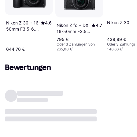
Nikon Z 30
Nikon Z 30 + 16-
4.6
Nikon Z fc + DX
4.7
50mm F3.5-6.3
16-50mm F3.5-
VR
6.3 VR
795 €
439,99 €
Oder 3 Zahlungen von
Oder 3 Zahlunge
644,76 €
265,00 €
¹
146,66 €
¹
Bewertungen