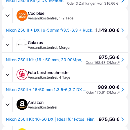
Nikon Z50 II Kit (Z DX 16-50mm F/3.5-6.3 VR)
Oder 3 Zahlungen von 316,66 €
¹
Coolblue
Versandkostenfrei
,
1–2 Tage
1.149,00 €
Nikon Z50 II + DX 16-50mm f/3.5-6.3 + Rucksack
Galaxus
Versandkostenfrei
,
Morgen
975,56 €
Nikon Z50II Kit (16 - 50 mm, 20.90Mpx, DX), Kamera, Schwarz
Oder 168,43 €/Mon.
²
Foto Leistenschneider
Versandkostenfrei
,
4 Tage
989,00 €
Nikon Z50II + 16-50 mm 1:3,5-6,3 Z DX VR
Oder 170,91 €/Mon.
²
Amazon
Versandkostenfrei
975,56 €
Nikon Z50II Kit 16-50 DX | Ideal für Fotos, Filme, Vlogs und Live Streaming (20.9 MP, 4k Video, Picture Control + kostenloser Nikon Imaging Cloud)