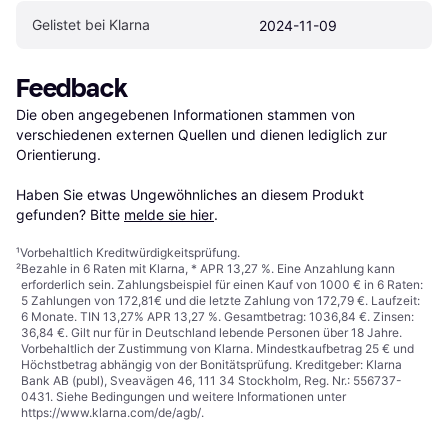
Gelistet bei Klarna
2024-11-09
Feedback
Die oben angegebenen Informationen stammen von 
verschiedenen externen Quellen und dienen lediglich zur 
Orientierung.

Haben Sie etwas Ungewöhnliches an diesem Produkt 
gefunden? Bitte 
melde sie hier
.
¹
Vorbehaltlich Kreditwürdigkeitsprüfung.
²
Bezahle in 6 Raten mit Klarna, * APR 13,27 %. Eine Anzahlung kann
erforderlich sein. Zahlungsbeispiel für einen Kauf von 1000 € in 6 Raten:
5 Zahlungen von 172,81€ und die letzte Zahlung von 172,79 €. Laufzeit:
6 Monate. TIN 13,27% APR 13,27 %. Gesamtbetrag: 1036,84 €. Zinsen:
36,84 €. Gilt nur für in Deutschland lebende Personen über 18 Jahre.
Vorbehaltlich der Zustimmung von Klarna. Mindestkaufbetrag 25 € und
Höchstbetrag abhängig von der Bonitätsprüfung. Kreditgeber: Klarna
Bank AB (publ), Sveavägen 46, 111 34 Stockholm, Reg. Nr.: 556737-
0431. Siehe Bedingungen und weitere Informationen unter
https://www.klarna.com/de/agb/
.