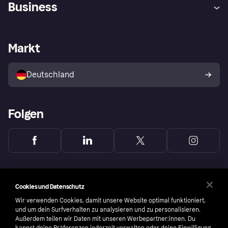
Business
Einloggen
Sicher shoppen mit Klarna
Händlersupport
Entwicklerseite
Mit Klarna einkaufen
Festgeld
Händlerportal
Betriebsstatus
Markt
Klarna App
Datenschutzeinstellungen
Mit Klarna verkaufen
Plattformen und Partner
Shops entdecken
Dein Widerrufsrecht
Deutschland
Käuferschutzrichtlinie
Folgen
Cookies und Datenschutz
Wir verwenden Cookies, damit unsere Website optimal funktioniert,
und um dein Surfverhalten zu analysieren und zu personalisieren.
Außerdem teilen wir Daten mit unseren Werbepartner:innen. Du