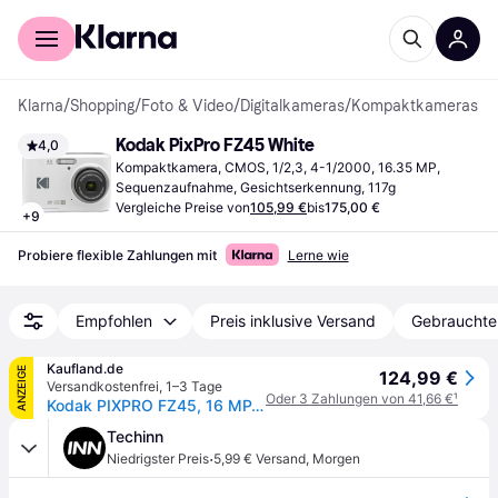
Für Shopper
Für Händler
Klarna
/
Shopping
/
Foto & Video
/
Digitalkameras
/
Kompaktkameras
Kodak PixPro FZ45 White
4,0
Kompaktkamera, CMOS, 1/2,3, 4-1/2000, 16.35 MP, 
Sequenzaufnahme, Gesichtserkennung, 117g
Vergleiche Preise von
105,99 €
bis
175,00 €
+
9
Probiere flexible Zahlungen mit
Lerne wie
Empfohlen
Preis inklusive Versand
Gebrauchte
Kaufland.de
ANZEIGE
124,99 €
Versandkostenfrei
,
1–3 Tage
Oder 3 Zahlungen von 41,66 €
¹
Kodak PIXPRO FZ45, 16 MP, 4608 x 3456 Pixel, CMOS, 4x, Full HD, Weiß
Techinn
·
Niedrigster Preis
5,99 € Versand
,
Morgen