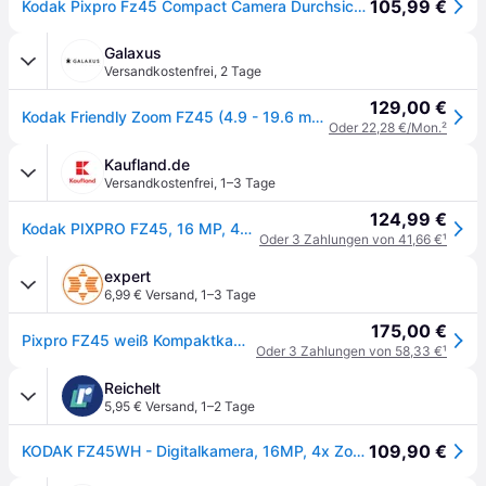
105,99 €
Kodak Pixpro Fz45 Compact Camera Durchsichtig One Size / EU Plug 220V
Galaxus
Versandkostenfrei
,
2 Tage
129,00 €
Kodak Friendly Zoom FZ45 (4.9 - 19.6 mm, 16Mpx, 1/2,3''), Kamera, Weiss
Oder 22,28 €/Mon.
²
Kaufland.de
Versandkostenfrei
,
1–3 Tage
124,99 €
Kodak PIXPRO FZ45, 16 MP, 4608 x 3456 Pixel, CMOS, 4x, Full HD, Weiß
Oder 3 Zahlungen von 41,66 €
¹
expert
6,99 € Versand
,
1–3 Tage
175,00 €
Pixpro FZ45 weiß Kompaktkamera
Oder 3 Zahlungen von 58,33 €
¹
Reichelt
5,95 € Versand
,
1–2 Tage
109,90 €
KODAK FZ45WH - Digitalkamera, 16MP, 4x Zoom, weiß