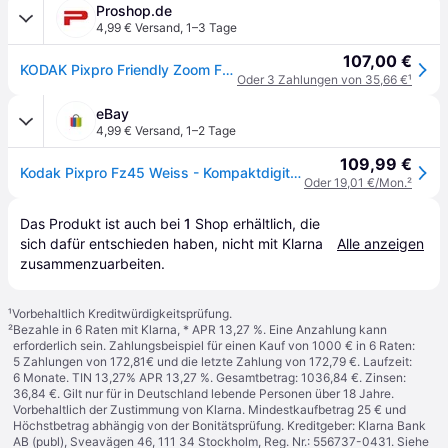
Proshop.de
4,99 € Versand
,
1–3 Tage
107,00 €
KODAK Pixpro Friendly Zoom FZ45 White - Compact Digital Camera
Oder 3 Zahlungen von 35,66 €
¹
eBay
4,99 € Versand
,
1–2 Tage
109,99 €
Kodak Pixpro Fz45 Weiss - Kompaktdigitalkamera 16 Mp - 1080p Full Hd-video
Oder 19,01 €/Mon.
²
Das Produkt ist auch bei 
1
Shop
 erhältlich, die 
sich dafür entschieden haben, nicht mit Klarna 
Alle anzeigen
zusammenzuarbeiten.
¹
Vorbehaltlich Kreditwürdigkeitsprüfung.
²
Bezahle in 6 Raten mit Klarna, * APR 13,27 %. Eine Anzahlung kann
erforderlich sein. Zahlungsbeispiel für einen Kauf von 1000 € in 6 Raten:
5 Zahlungen von 172,81€ und die letzte Zahlung von 172,79 €. Laufzeit:
6 Monate. TIN 13,27% APR 13,27 %. Gesamtbetrag: 1036,84 €. Zinsen:
36,84 €. Gilt nur für in Deutschland lebende Personen über 18 Jahre.
Vorbehaltlich der Zustimmung von Klarna. Mindestkaufbetrag 25 € und
Höchstbetrag abhängig von der Bonitätsprüfung. Kreditgeber: Klarna Bank
AB (publ), Sveavägen 46, 111 34 Stockholm, Reg. Nr.: 556737-0431. Siehe