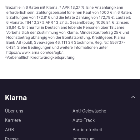
¹
Bezahle in 6 Raten mit Klarna, * APR 13,27 %. Eine Anzahlung kann
erforderlich sein. Zahlungsbeispiel für einen Kauf von 1000 € in 6 Raten:
5 Zahlungen von 172,81€ und die letzte Zahlung von 172,79 €. Laufzeit:
6 Monate. TIN 13,27% APR 13,27 %. Gesamtbetrag: 1036,84 €. Zinsen:
36,84 €. Gilt nur für in Deutschland lebende Personen über 18 Jahre.
Vorbehaltlich der Zustimmung von Klarna. Mindestkaufbetrag 25 € und
Höchstbetrag abhängig von der Bonitätsprüfung. Kreditgeber: Klarna
Bank AB (publ), Sveavägen 46, 111 34 Stockholm, Reg. Nr.: 556737-
0431. Siehe Bedingungen und weitere Informationen unter
https://www.klarna.com/de/agb/
.
²
Vorbehaltlich Kreditwürdigkeitsprüfung.
Klarna
Über uns
Anti-Geldwäsche
Karriere
Auto-Track
AGB
Barrierefreiheit
Presse
Impressum