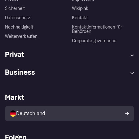
Sicherheit
Wikipink
Datenschutz
Kontakt
Nachhaltigkeit
Kontaktinformationen für
Behörden
Weiterverkaufen
Corporate governance
Privat
Hilfe
Beschwerden
Business
Einloggen
Sicher shoppen mit Klarna
Händlersupport
Entwicklerseite
Mit Klarna einkaufen
Festgeld
Händlerportal
Betriebsstatus
Markt
Klarna App
Datenschutzeinstellungen
Mit Klarna verkaufen
Plattformen und Partner
Shops entdecken
Dein Widerrufsrecht
Deutschland
Käuferschutzrichtlinie
Folgen