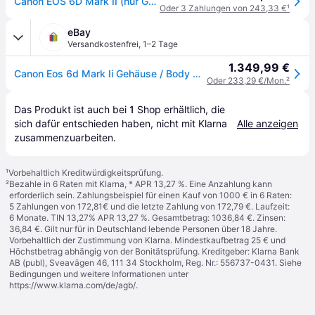
Canon EOS 6D Mark II (nur Gehäuse)
Oder 3 Zahlungen von 243,33 €
¹
eBay
Versandkostenfrei
,
1–2 Tage
1.349,99 €
Canon Eos 6d Mark Ii Gehäuse / Body Neuware Eos 6 D Mk Ii
Oder 233,29 €/Mon.
²
Das Produkt ist auch bei 
1
Shop
 erhältlich, die 
sich dafür entschieden haben, nicht mit Klarna 
Alle anzeigen
zusammenzuarbeiten.
¹
Vorbehaltlich Kreditwürdigkeitsprüfung.
²
Bezahle in 6 Raten mit Klarna, * APR 13,27 %. Eine Anzahlung kann
erforderlich sein. Zahlungsbeispiel für einen Kauf von 1000 € in 6 Raten:
5 Zahlungen von 172,81€ und die letzte Zahlung von 172,79 €. Laufzeit:
6 Monate. TIN 13,27% APR 13,27 %. Gesamtbetrag: 1036,84 €. Zinsen:
36,84 €. Gilt nur für in Deutschland lebende Personen über 18 Jahre.
Vorbehaltlich der Zustimmung von Klarna. Mindestkaufbetrag 25 € und
Höchstbetrag abhängig von der Bonitätsprüfung. Kreditgeber: Klarna Bank
AB (publ), Sveavägen 46, 111 34 Stockholm, Reg. Nr.: 556737-0431. Siehe
Bedingungen und weitere Informationen unter
https://www.klarna.com/de/agb/
.