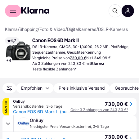
Für Shopper
Für Händler
Klarna
/
Shopping
/
Foto & Video
/
Digitalkameras
/
DSLR-Kameras
Canon EOS 6D Mark II
4,7
DSLR-Kamera, CMOS, 30-1/4000, 26.2 MP, PictBridge, 
Sequenzaufnahme, Gesichtserkennung
Vergleiche Preise von
730,00 €
bis
1.349,99 €
+
4
Ab 3 Zahlungen von 243,33 € mit
Teste flexible Zahlungen*
Empfohlen
Preis inklusive Versand
Gebrauchte
OnBuy
ANZEIGE
730,00 €
Versandkostenfrei
,
3–5 Tage
Oder 3 Zahlungen von 243,33 €
¹
Canon EOS 6D Mark II (nur Gehäuse)
OnBuy
·
Niedrigster Preis
Versandkostenfrei
,
3–5 Tage
730,00 €