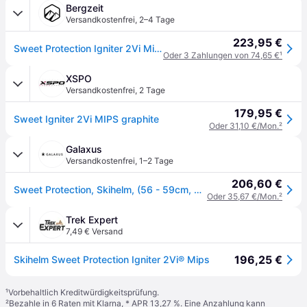
Bergzeit
Versandkostenfrei
,
2–4 Tage
223,95 €
Sweet Protection Igniter 2Vi Mips Skihelm
Oder 3 Zahlungen von 74,65 €
¹
XSPO
Versandkostenfrei
,
2 Tage
179,95 €
Sweet Igniter 2Vi MIPS graphite
Oder 31,10 €/Mon.
²
Galaxus
Versandkostenfrei
,
1–2 Tage
206,60 €
Sweet Protection, Skihelm, (56 - 59cm, ml)
Oder 35,67 €/Mon.
²
Trek Expert
7,49 € Versand
196,25 €
Skihelm Sweet Protection Igniter 2Vi® Mips
¹
Vorbehaltlich Kreditwürdigkeitsprüfung.
²
Bezahle in 6 Raten mit Klarna, * APR 13,27 %. Eine Anzahlung kann