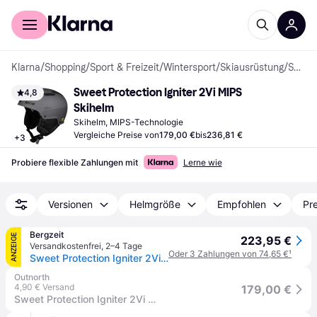
Für Shopper
Für Händler
Klarna
/
Shopping
/
Sport & Freizeit
/
Wintersport
/
Skiausrüstung
/
Skihelme
Sweet Protection Igniter 2Vi MIPS 
4,8
Skihelm
Skihelm, MIPS-Technologie
Vergleiche Preise von
179,00 €
bis
236,81 €
+
3
Probiere flexible Zahlungen mit
Lerne wie
Versionen
Helmgröße
Empfohlen
Pre
Bergzeit
ANZEIGE
223,95 €
Versandkostenfrei
,
2–4 Tage
Oder 3 Zahlungen von 74,65 €
¹
Sweet Protection Igniter 2Vi Mips Skihelm
Outnorth
4,90 € Versand
179,00 €
Sweet Protection Igniter 2Vi Mips Helmet Graphite Skihelme S/M