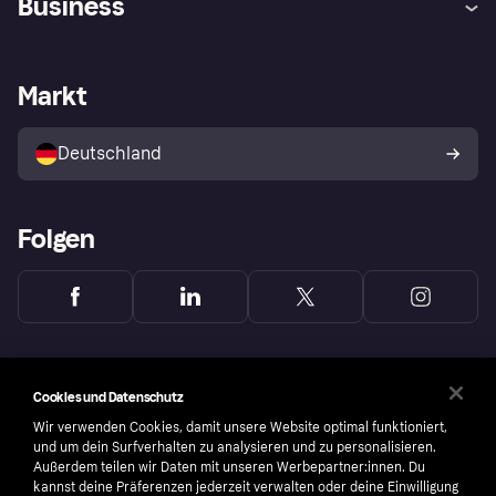
Business
Einloggen
Sicher shoppen mit Klarna
Händlersupport
Entwicklerseite
Mit Klarna einkaufen
Festgeld
Händlerportal
Betriebsstatus
Markt
Klarna App
Datenschutzeinstellungen
Mit Klarna verkaufen
Plattformen und Partner
Shops entdecken
Dein Widerrufsrecht
Deutschland
Käuferschutzrichtlinie
Folgen
Cookies und Datenschutz
Wir verwenden Cookies, damit unsere Website optimal funktioniert,
und um dein Surfverhalten zu analysieren und zu personalisieren.
Außerdem teilen wir Daten mit unseren Werbepartner:innen. Du
kannst deine Präferenzen jederzeit verwalten oder deine Einwilligung