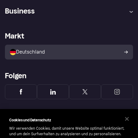
Hilfe
Beschwerden
Business
Einloggen
Sicher shoppen mit Klarna
Händlersupport
Entwicklerseite
Mit Klarna einkaufen
Festgeld
Händlerportal
Betriebsstatus
Markt
Klarna App
Datenschutzeinstellungen
Mit Klarna verkaufen
Plattformen und Partner
Shops entdecken
Dein Widerrufsrecht
Deutschland
Käuferschutzrichtlinie
Folgen
Cookies und Datenschutz
Wir verwenden Cookies, damit unsere Website optimal funktioniert,
und um dein Surfverhalten zu analysieren und zu personalisieren.