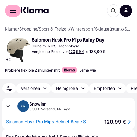
Für Shopper
Für Händler
Klarna
/
Shopping
/
Sport & Freizeit
/
Wintersport
/
Skiausrüstung
/
Skihelme
Salomon Husk Pro Mips Rainy Day
Skihelm, MIPS-Technologie
Vergleiche Preise von
120,99 €
bis
133,00 €
+
2
Probiere flexible Zahlungen mit
Lerne wie
Versionen
Helmgröße
Empfohlen
Pre
Snowinn
5,99 € Versand
,
14 Tage
120,99 €
Salomon Husk Pro Mips Helmet Beige S
Das Produkt ist auch bei 
1
Shop
 erhältlich, die 