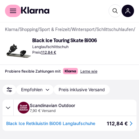
Für Shopper
Für Händler
Klarna
/
Shopping
/
Sport & Freizeit
/
Wintersport
/
Schlittschuhlaufen
/
L
Black Ice Touring Skate Bi006
Langlaufschlittschuh
Preis
112,84 €
Probiere flexible Zahlungen mit
Lerne wie
Empfohlen
Preis inklusive Versand
Scandinavian Outdoor
7,90 € Versand
112,84 €
Black Ice Retkiluistin Bi006 Langlaufschuhe