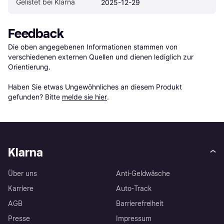
Gelistet bei Klarna
2025-12-29
Feedback
Die oben angegebenen Informationen stammen von 
verschiedenen externen Quellen und dienen lediglich zur 
Orientierung.

Haben Sie etwas Ungewöhnliches an diesem Produkt 
gefunden? Bitte 
melde sie hier
.
Klarna
Über uns
Anti-Geldwäsche
Karriere
Auto-Track
AGB
Barrierefreiheit
Presse
Impressum