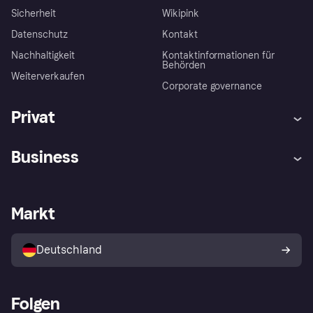
Sicherheit
Wikipink
Datenschutz
Kontakt
Nachhaltigkeit
Kontaktinformationen für
Behörden
Weiterverkaufen
Corporate governance
Privat
Hilfe
Beschwerden
Business
Einloggen
Sicher shoppen mit Klarna
Händlersupport
Entwicklerseite
Mit Klarna einkaufen
Festgeld
Händlerportal
Betriebsstatus
Markt
Klarna App
Datenschutzeinstellungen
Mit Klarna verkaufen
Plattformen und Partner
Shops entdecken
Dein Widerrufsrecht
Deutschland
Käuferschutzrichtlinie
Folgen