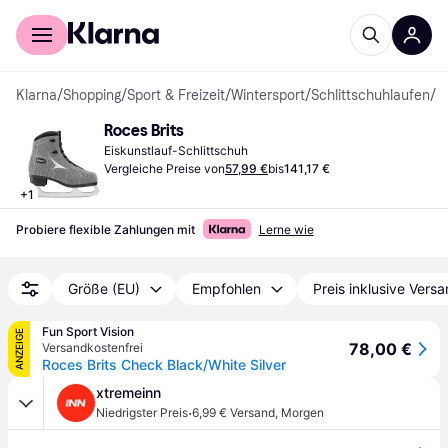
Für Shopper
Für Händler
Klarna
/
Shopping
/
Sport & Freizeit
/
Wintersport
/
Schlittschuhlaufen
/
E
Roces Brits
Eiskunstlauf-Schlittschuh
Vergleiche Preise von
57,99 €
bis
141,17 €
+
1
Probiere flexible Zahlungen mit
Lerne wie
Größe (EU)
Empfohlen
Preis inklusive Vers
Fun Sport Vision
ANZEIGE
78,00 €
Versandkostenfrei
Roces Brits Check Black/White Silver
xtremeinn
·
Niedrigster Preis
6,99 € Versand
,
Morgen