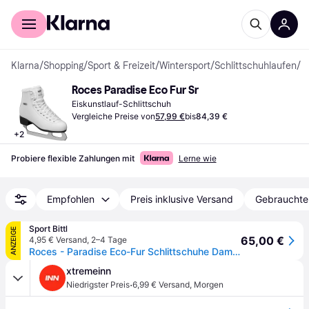
Für Shopper
Für Händler
Klarna
/
Shopping
/
Sport & Freizeit
/
Wintersport
/
Schlittschuhlaufen
/
E
Roces Paradise Eco Fur Sr
Eiskunstlauf-Schlittschuh
Vergleiche Preise von
57,99 €
bis
84,39 €
+
2
Probiere flexible Zahlungen mit
Lerne wie
Empfohlen
Preis inklusive Versand
Gebrauchte
Sport Bittl
ANZEIGE
65,00 €
4,95 € Versand
,
2–4 Tage
Roces - Paradise Eco-Fur Schlittschuhe Damen white
xtremeinn
·
Niedrigster Preis
6,99 € Versand
,
Morgen