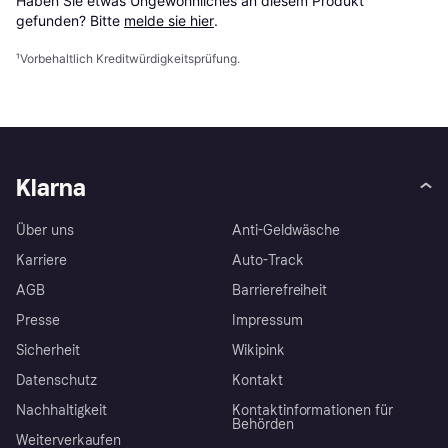
Haben Sie etwas Ungewöhnliches an diesem Produkt 
gefunden? Bitte 
melde sie hier
.
¹
Vorbehaltlich Kreditwürdigkeitsprüfung.
Klarna
Über uns
Anti-Geldwäsche
Karriere
Auto-Track
AGB
Barrierefreiheit
Presse
Impressum
Sicherheit
Wikipink
Datenschutz
Kontakt
Nachhaltigkeit
Kontaktinformationen für
Behörden
Weiterverkaufen