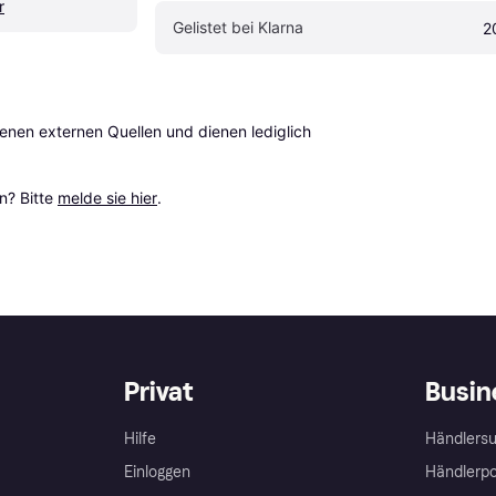
r
Gelistet bei Klarna
2
en externen Quellen und dienen lediglich 
? Bitte 
melde sie hier
.
Privat
Busin
Hilfe
Händlersu
Einloggen
Händlerpo