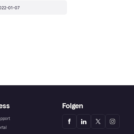
022-01-07
ess
Folgen
pport
rtal