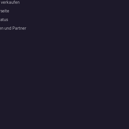
a verkaufen
rseite
tatus
en und Partner