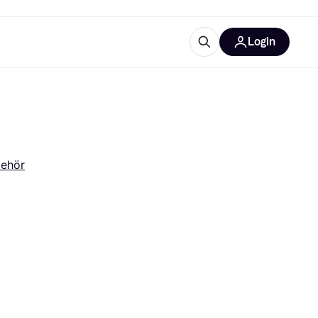
Login
Weitere Informationen
sstattung
M
Was ist Klarna?
Artikel
ehör
tegorien