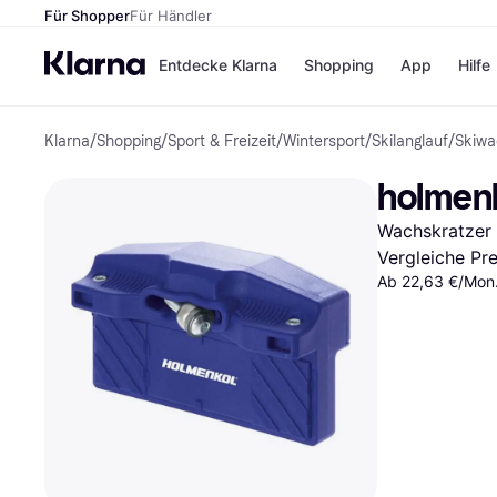
Für Shopper
Für Händler
Entdecke Klarna
Shopping
App
Hilfe
Klarna
/
Shopping
/
Sport & Freizeit
/
Wintersport
/
Skilanglauf
/
Skiwa
Zahlungsmethoden
Shops
Zahlungsmethoden
Kaufla
holmenk
Sofort bezahlen
eBay
Bezahle in 3
Temu
Wachskratzer
Teilzahlungen
Samsu
Bezahle in bis zu 30
SHEIN
Vergleiche Pr
Tagen
Ab 22,63 €/Mon.
Ratenzahlung
Alle Shops