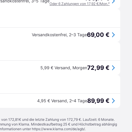
rsandkostenfrei
,
3–5 Tage
Oder 6 Zahlungen von 17,92 €/Mon.
²
69,00 €
Versandkostenfrei
,
2–3 Tage
72,99 €
5,99 € Versand
,
Morgen
89,99 €
4,95 € Versand
,
2–4 Tage
n von 172,81€ und die letzte Zahlung von 172,79 €. Laufzeit: 6 Monate.
stimmung von Klarna. Mindestkaufbetrag 25 € und Höchstbetrag abhängig
Informationen unter
https://www.klarna.com/de/agb/
.