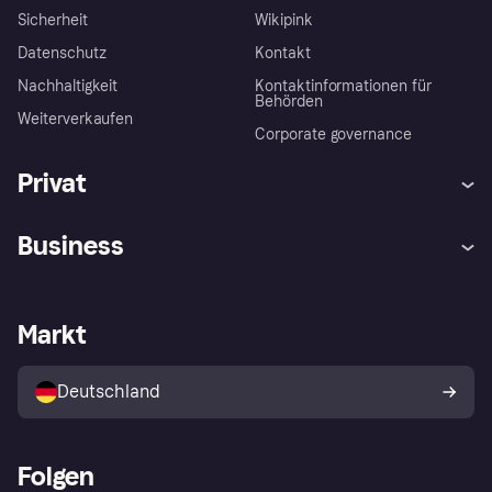
Sicherheit
Wikipink
Datenschutz
Kontakt
Nachhaltigkeit
Kontaktinformationen für
Behörden
Weiterverkaufen
Corporate governance
Privat
Hilfe
Beschwerden
Business
Einloggen
Sicher shoppen mit Klarna
Händlersupport
Entwicklerseite
Mit Klarna einkaufen
Festgeld
Händlerportal
Betriebsstatus
Markt
Klarna App
Datenschutzeinstellungen
Mit Klarna verkaufen
Plattformen und Partner
Shops entdecken
Dein Widerrufsrecht
Deutschland
Käuferschutzrichtlinie
Folgen