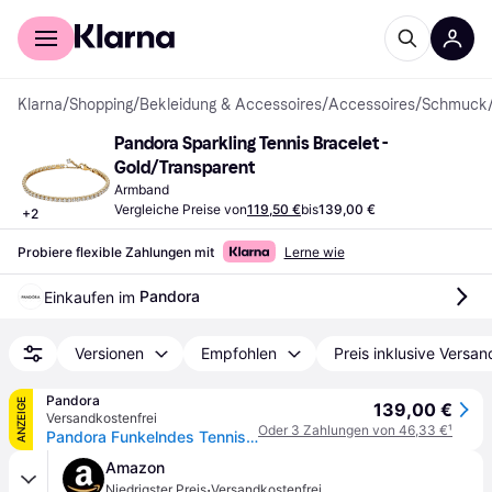
Für Shopper
Für Händler
Klarna
/
Shopping
/
Bekleidung & Accessoires
/
Accessoires
/
Schmuck
Pandora Sparkling Tennis Bracelet - 
Gold/Transparent
Armband
Vergleiche Preise von
119,50 €
bis
139,00 €
+
2
Probiere flexible Zahlungen mit
Lerne wie
Pandora
Einkaufen im 
Versionen
Empfohlen
Preis inklusive Versan
Pandora
ANZEIGE
139,00 €
Versandkostenfrei
Oder 3 Zahlungen von 46,33 €
¹
Pandora Funkelndes Tennisarmband - 14 Karat Vergoldung / Zirkonia - Größe: 18 cm
Amazon
·
Niedrigster Preis
Versandkostenfrei