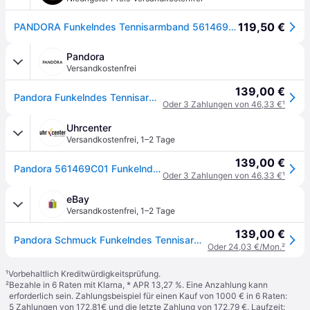
119,50 €
PANDORA Funkelndes Tennisarmband 561469C01 Damenarmband
Pandora
Versandkostenfrei
139,00 €
Pandora Funkelndes Tennisarmband - 14 Karat Vergoldung / Zirkonia - Größe: 16 cm
Oder 3 Zahlungen von 46,33 €
¹
Uhrcenter
Versandkostenfrei
,
1–2 Tage
139,00 €
Pandora 561469C01 Funkelndes Tennisarmband Goldfarben
Oder 3 Zahlungen von 46,33 €
¹
eBay
Versandkostenfrei
,
1–2 Tage
139,00 €
Pandora Schmuck Funkelndes Tennisarmband Goldfarben 561469c01
Oder 24,03 €/Mon.
²
¹
Vorbehaltlich Kreditwürdigkeitsprüfung.
²
Bezahle in 6 Raten mit Klarna, * APR 13,27 %. Eine Anzahlung kann
erforderlich sein. Zahlungsbeispiel für einen Kauf von 1000 € in 6 Raten:
5 Zahlungen von 172,81€ und die letzte Zahlung von 172,79 €. Laufzeit: