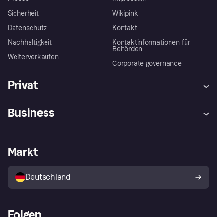
Sicherheit
Wikipink
Datenschutz
Kontakt
Nachhaltigkeit
Kontaktinformationen für
Behörden
Weiterverkaufen
Corporate governance
Privat
Hilfe
Beschwerden
Business
Einloggen
Sicher shoppen mit Klarna
Händlersupport
Entwicklerseite
Mit Klarna einkaufen
Festgeld
Händlerportal
Betriebsstatus
Markt
Klarna App
Datenschutzeinstellungen
Mit Klarna verkaufen
Plattformen und Partner
Shops entdecken
Dein Widerrufsrecht
Deutschland
Käuferschutzrichtlinie
Folgen