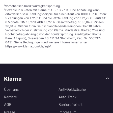
¹
Vorbehaltlich Kreditwürdigkeitsprüfung.
²
Bezahle in 6 Raten mit Klarna, * APR 13,27 %. Eine Anzahlung kann
erforderlich sein. Zahlungsbeispiel für einen Kauf von 1000 € in 6 Raten:
5 Zahlungen von 172,81€ und die letzte Zahlung von 172,79 €. Laufzeit:
6 Monate. TIN 13,27% APR 13,27 %. Gesamtbetrag: 1036,84 €. Zinsen:
36,84 €. Gilt nur für in Deutschland lebende Personen über 18 Jahre.
Vorbehaltlich der Zustimmung von Klarna. Mindestkaufbetrag 25 € und
Höchstbetrag abhängig von der Bonitätsprüfung. Kreditgeber: Klarna
Bank AB (publ), Sveavägen 46, 111 34 Stockholm, Reg. Nr.: 556737-
0431. Siehe Bedingungen und weitere Informationen unter
https://www.klarna.com/de/agb/
.
Klarna
Über uns
Anti-Geldwäsche
Karriere
Auto-Track
AGB
Barrierefreiheit
Presse
Impressum