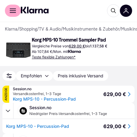
Für Shopper
Für Händler
Klarna
/
Shopping
/
TV & Audio
/
Musikinstrumente & Zubehör
/
Musikin
Korg MPS-10 Trommel Sampler Pad
Vergleiche Preise von
629,00 €
bis
1.137,58 €
Ab 107,84 €/Mon. mit
Teste flexible Zahlungen*
Empfohlen
Preis inklusive Versand
Session.no
ANZEIGE
629,00 €
Versandkostenfrei
,
1–3 Tage
Korg MPS-10 - Percussion-Pad
Session.no
·
Niedrigster Preis
Versandkostenfrei
,
1–3 Tage
629,00 €
Korg MPS-10 - Percussion-Pad