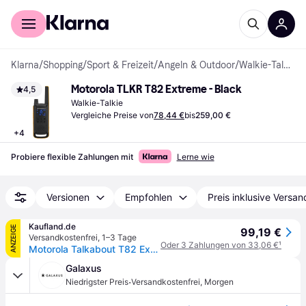
Für Shopper
Für Händler
Klarna
/
Shopping
/
Sport & Freizeit
/
Angeln & Outdoor
/
Walkie-Talkies
Motorola TLKR T82 Extreme - Black
4,5
Walkie-Talkie
Vergleiche Preise von
78,44 €
bis
259,00 €
+
4
Probiere flexible Zahlungen mit
Lerne wie
Versionen
Empfohlen
Preis inklusive Versan
Kaufland.de
ANZEIGE
99,19 €
Versandkostenfrei
,
1–3 Tage
Oder 3 Zahlungen von 33,06 €
¹
Motorola Talkabout T82 Extreme PMR Funkgerät - Twinpack, 20*5*3,Schwarz, Orange
Galaxus
·
Niedrigster Preis
Versandkostenfrei
,
Morgen