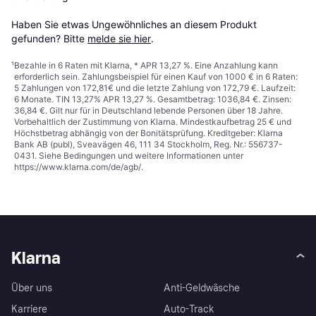
Haben Sie etwas Ungewöhnliches an diesem Produkt 
gefunden? Bitte 
melde sie hier
.
¹
Bezahle in 6 Raten mit Klarna, * APR 13,27 %. Eine Anzahlung kann
erforderlich sein. Zahlungsbeispiel für einen Kauf von 1000 € in 6 Raten:
5 Zahlungen von 172,81€ und die letzte Zahlung von 172,79 €. Laufzeit:
6 Monate. TIN 13,27% APR 13,27 %. Gesamtbetrag: 1036,84 €. Zinsen:
36,84 €. Gilt nur für in Deutschland lebende Personen über 18 Jahre.
Vorbehaltlich der Zustimmung von Klarna. Mindestkaufbetrag 25 € und
Höchstbetrag abhängig von der Bonitätsprüfung. Kreditgeber: Klarna
Bank AB (publ), Sveavägen 46, 111 34 Stockholm, Reg. Nr.: 556737-
0431. Siehe Bedingungen und weitere Informationen unter
https://www.klarna.com/de/agb/
.
Klarna
Über uns
Anti-Geldwäsche
Karriere
Auto-Track