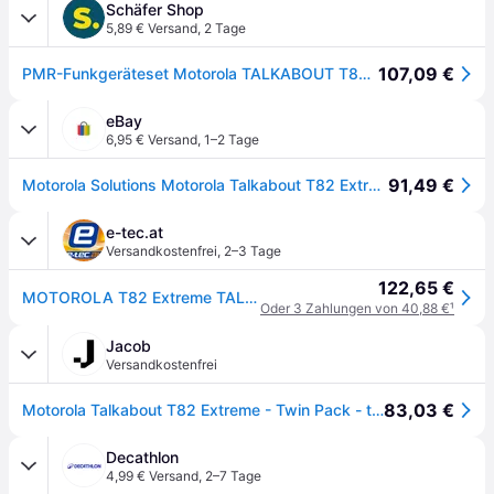
Schäfer Shop
5,89 € Versand
,
2 Tage
107,09 €
PMR-Funkgeräteset Motorola TALKABOUT T82 Extreme, lizenzfrei, IPx4, 10 km, 16 Kanäle, 2er-Set
eBay
6,95 € Versand
,
1–2 Tage
91,49 €
Motorola Solutions Motorola Talkabout T82 Extreme Twin Pack Tragbar Zwei-wege
e-tec.at
Versandkostenfrei
,
2–3 Tage
122,65 €
MOTOROLA T82 Extreme TALKABOUT 922058
Oder 3 Zahlungen von 40,88 €
¹
Jacob
Versandkostenfrei
83,03 €
Motorola Talkabout T82 Extreme - Twin Pack - tragbar - Zwei-Wege Funkgerät - PMR - 446 MHz - 16 Kanäle - Schwarz, Gelb (Packung mit 2) (188069)
Decathlon
4,99 € Versand
,
2–7 Tage