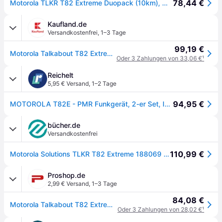
78,44 €
Motorola TLKR T82 Extreme Duopack (10km), Walkie Talkie, Schwarz, Gelb
Kaufland.de
Versandkostenfrei
,
1–3 Tage
99,19 €
Motorola Talkabout T82 Extreme PMR Funkgerät - Twinpack, 20*5*3,Schwarz, Orange
Oder 3 Zahlungen von 33,06 €
¹
Reichelt
5,95 € Versand
,
1–2 Tage
94,95 €
MOTOROLA T82E - PMR Funkgerät, 2-er Set, IPX4, gelb/schwarz
bücher.de
Versandkostenfrei
110,99 €
Motorola Solutions TLKR T82 Extreme 188069 PMR-Handfunkgerät 2er Set
Proshop.de
2,99 € Versand
,
1–3 Tage
84,08 €
Motorola Talkabout T82 Extreme - Twin Pack
Oder 3 Zahlungen von 28,02 €
¹