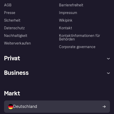
AGB
Barrierefreiheit
Presse
Impressum
Sicherheit
Wikipink
Datenschutz
Kontakt
Nachhaltigkeit
Kontaktinformationen für
Behörden
Weiterverkaufen
Corporate governance
Privat
Hilfe
Beschwerden
Business
Einloggen
Sicher shoppen mit Klarna
Händlersupport
Entwicklerseite
Mit Klarna einkaufen
Festgeld
Händlerportal
Betriebsstatus
Markt
Klarna App
Datenschutzeinstellungen
Mit Klarna verkaufen
Plattformen und Partner
Shops entdecken
Dein Widerrufsrecht
Deutschland
Käuferschutzrichtlinie