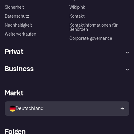
Sicherheit
Wikipink
Datenschutz
Kontakt
Nachhaltigkeit
Kontaktinformationen für
Behörden
Weiterverkaufen
Corporate governance
Privat
Hilfe
Beschwerden
Business
Einloggen
Sicher shoppen mit Klarna
Händlersupport
Entwicklerseite
Mit Klarna einkaufen
Festgeld
Händlerportal
Betriebsstatus
Markt
Klarna App
Datenschutzeinstellungen
Mit Klarna verkaufen
Plattformen und Partner
Shops entdecken
Dein Widerrufsrecht
Deutschland
Käuferschutzrichtlinie
Folgen