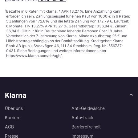
¹
Bezahle in 6 Raten mit Klarna, * APR 13,27 %. Eine Anzahlung kann
erforderlich sein. Zahlungsbeispiel für einen Kauf von 1000 € in 6 Raten:
5 Zahlungen von 172,81€ und die letzte Zahlung von 172,79 €. Laufzeit:
6 Monate. TIN 13,27% APR 13,27 %. Gesamtbetrag: 1036,84 €. Zinsen:
36,84 €. Gilt nur für in Deutschland lebende Personen über 18 Jahre.
Vorbehaltlich der Zustimmung von Klarna. Mindestkaufbetrag 25 € und
Höchstbetrag abhängig von der Bonitätsprüfung. Kreditgeber: Klarna
Bank AB (publ), Sveavägen 46, 111 34 Stockholm, Reg. Nr.: 556737-
0431. Siehe Bedingungen und weitere Informationen unter
https://www.klarna.com/de/agb/
.
Klarna
Über uns
Anti-Geldwäsche
Karriere
Auto-Track
AGB
Barrierefreiheit
Presse
Impressum