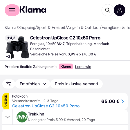
Für Shopper
Für Händler
Klarna
/
Shopping
/
Sport & Freizeit
/
Angeln & Outdoor
/
Ferngläser & T
Celestron UpClose G2 10x50 Porro
4,3
Fernglas, 10x50BK-7, Tripodhalterung, Mehrfach 
Beschichtet
Vergleiche Preise von
60,99 €
bis
76,30 €
+
2
Probiere flexible Zahlungen mit
Lerne wie
Empfohlen
Preis inklusive Versand
Fotokoch
ANZEIGE
65,00 €
Versandkostenfrei
,
2–3 Tage
Celestron UpClose G2 10x50 Porro
Trekkinn
·
Niedrigster Preis
5,99 € Versand
,
20 Tage