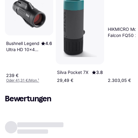
HIKMICRO Mon
Falcon FQ50 2
Bushnell Legend
4.6
Ultra HD 10x42
Monocular
Silva Pocket 7X
3.8
239 €
29,49 €
2.303,05 €
Oder 41,31 €/Mon.
¹
Bewertungen