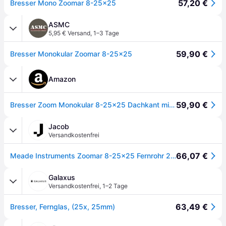
57,20 €
Bresser Mono Zoomar 8-25x25
ASMC
5,95 € Versand
,
1–3 Tage
59,90 €
Bresser Monokular Zoomar 8-25x25
Amazon
59,90 €
Bresser Zoom Monokular 8-25x25 Dachkant mit stufenlosem Zoom und Makrofunktion inklusive Transporttasche und Trageriemen
Jacob
Versandkostenfrei
66,07 €
Meade Instruments Zoomar 8-25x25 Fernrohr 25x BK-7 Schwarz (1662525)
Galaxus
Versandkostenfrei
,
1–2 Tage
63,49 €
Bresser, Fernglas, (25x, 25mm)