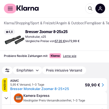
Für Shopper
Für Händler
Klarna
/
Shopping
/
Sport & Freizeit
/
Angeln & Outdoor
/
Ferngläser & T
Bresser Zoomar 8-25x25
4,8
Monokular, x25
Vergleiche Preise von
57,20 €
bis
72,99 €
Probiere flexible Zahlungen mit
Lerne wie
Empfohlen
Preis inklusive Versand
ASMC
ANZEIGE
59,90 €
5,95 € Versand
,
1–3 Tage
Bresser Monokular Zoomar 8-25x25
Kamera Express
·
Niedrigster Preis
Versandkostenfrei
,
1–3 Tage