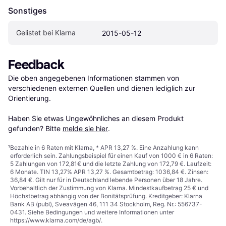
Sonstiges
Gelistet bei Klarna
2015-05-12
Feedback
Die oben angegebenen Informationen stammen von 
verschiedenen externen Quellen und dienen lediglich zur 
Orientierung.

Haben Sie etwas Ungewöhnliches an diesem Produkt 
gefunden? Bitte 
melde sie hier
.
¹
Bezahle in 6 Raten mit Klarna, * APR 13,27 %. Eine Anzahlung kann
erforderlich sein. Zahlungsbeispiel für einen Kauf von 1000 € in 6 Raten:
5 Zahlungen von 172,81€ und die letzte Zahlung von 172,79 €. Laufzeit:
6 Monate. TIN 13,27% APR 13,27 %. Gesamtbetrag: 1036,84 €. Zinsen:
36,84 €. Gilt nur für in Deutschland lebende Personen über 18 Jahre.
Vorbehaltlich der Zustimmung von Klarna. Mindestkaufbetrag 25 € und
Höchstbetrag abhängig von der Bonitätsprüfung. Kreditgeber: Klarna
Bank AB (publ), Sveavägen 46, 111 34 Stockholm, Reg. Nr.: 556737-
0431. Siehe Bedingungen und weitere Informationen unter
https://www.klarna.com/de/agb/
.