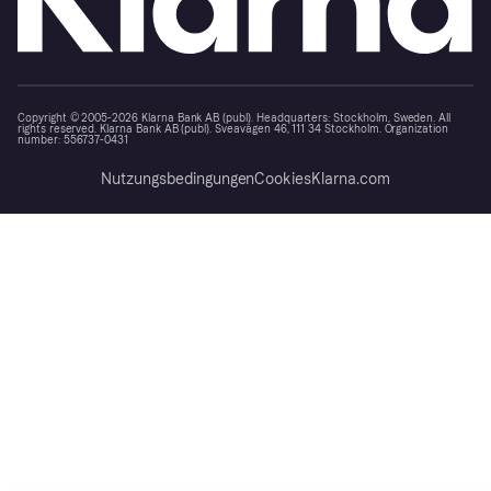
Copyright © 2005-2026 Klarna Bank AB (publ). Headquarters: Stockholm, Sweden. All
rights reserved. Klarna Bank AB (publ). Sveavägen 46, 111 34 Stockholm. Organization
number: 556737-0431
Nutzungsbedingungen
Cookies
Klarna.com