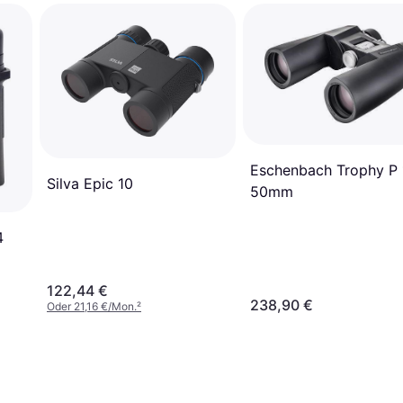
Eschenbach Trophy P 
Silva Epic 10
50mm
4
122,44 €
238,90 €
Oder 21,16 €/Mon.
²