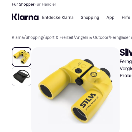
Für Shopper
Für Händler
Entdecke Klarna
Shopping
App
Hilfe
Klarna
/
Shopping
/
Sport & Freizeit
/
Angeln & Outdoor
/
Ferngläser
Zahlungsmethoden
Shops
Zahlungsmethoden
Kaufla
Sil
Sofort bezahlen
eBay
Bezahle in 3
Temu
Ferng
Teilzahlungen
Samsu
Bezahle in bis zu 30
SHEIN
Vergl
Tagen
Probi
Ratenzahlung
Alle Shops