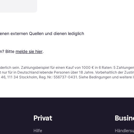
en externen Quellen und dienen lediglich 
? Bitte 
melde sie hier
.
derlich sein. Zahlungsbeispiel für einen Kauf von 1000 € in 6 Raten: 5 Zahlunge
t nur für in Deutschland lebende Personen über 18 Jahre. Vorbehaltlich der Zu
n 46, 111 34 Stockholm, Reg. Nr.: 556737-0431. Siehe Bedingungen und weitere 
Privat
Busin
Hilfe
Händlersu