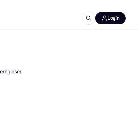
Login
Weitere Informationen
sstattung
M
Was ist Klarna?
Artikel
erngläser
tegorien