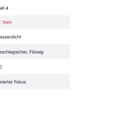
aK-4
Nein
asserdicht
eschlagsicher, Flüssig
.0
ixierter Fokus