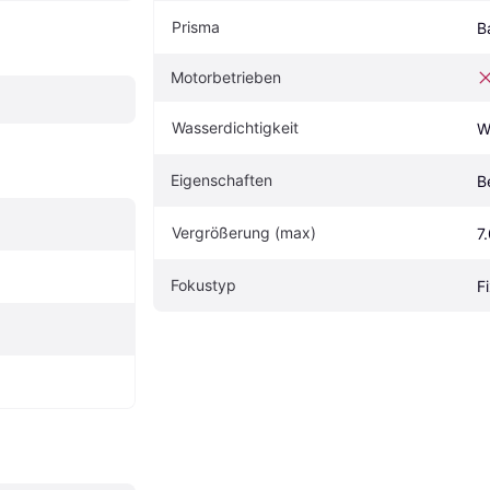
Prisma
B
Motorbetrieben
Wasserdichtigkeit
W
Eigen­schaften
B
Vergrößerung (max)
7
Fokustyp
F