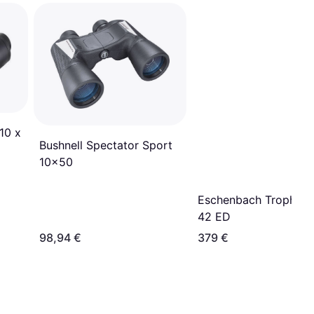
10 x
Bushnell Spectator Sport
10x50
Eschenbach Trophy D
42 ED
98,94 €
379 €