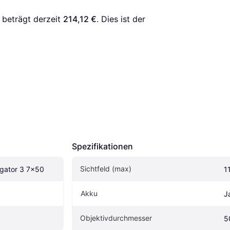
 beträgt derzeit 
214,12 €
. Dies ist der 
Spezifikationen
Sichtfeld (max)
igator 3 7x50
1
Akku
J
Objektivdurchmesser
5