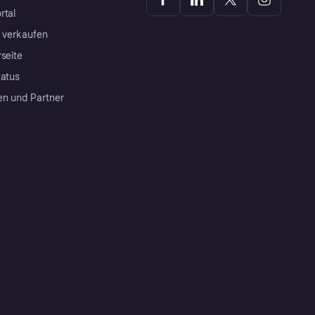
rtal
a verkaufen
rseite
tatus
en und Partner