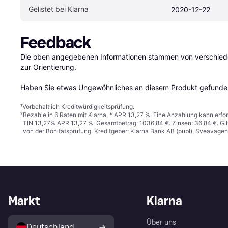
Gelistet bei Klarna
2020-12-22
Feedback
Die oben angegebenen Informationen stammen von verschieden
zur Orientierung.

Haben Sie etwas Ungewöhnliches an diesem Produkt gefunden
¹
Vorbehaltlich Kreditwürdigkeitsprüfung.
²
Bezahle in 6 Raten mit Klarna, * APR 13,27 %. Eine Anzahlung kann erfor
TIN 13,27% APR 13,27 %. Gesamtbetrag: 1036,84 €. Zinsen: 36,84 €. Gil
von der Bonitätsprüfung. Kreditgeber: Klarna Bank AB (publ), Sveaväge
Markt
Klarna
Über uns
Deutschland