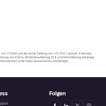
n von 172,81€ und die letzte Zahlung von 172,79 €. Laufzeit: 6 Monate.
stimmung von Klarna. Mindestkaufbetrag 25 € und Höchstbetrag abhängig
Informationen unter
https://www.klarna.com/de/agb/
.
ess
Folgen
pport