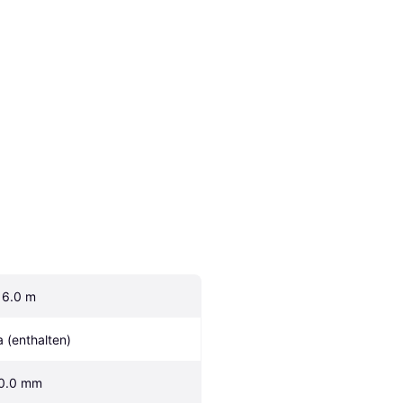
16.0 m
a (enthalten)
0.0 mm