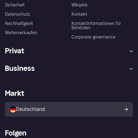
Sicherheit
Wikipink
Datenschutz
Kontakt
Nachhaltigkeit
Kontaktinformationen für
Behörden
Weiterverkaufen
Corporate governance
Privat
Hilfe
Beschwerden
Business
Einloggen
Sicher shoppen mit Klarna
Händlersupport
Entwicklerseite
Mit Klarna einkaufen
Festgeld
Händlerportal
Betriebsstatus
Markt
Klarna App
Datenschutzeinstellungen
Mit Klarna verkaufen
Plattformen und Partner
Shops entdecken
Dein Widerrufsrecht
Deutschland
Käuferschutzrichtlinie
Folgen