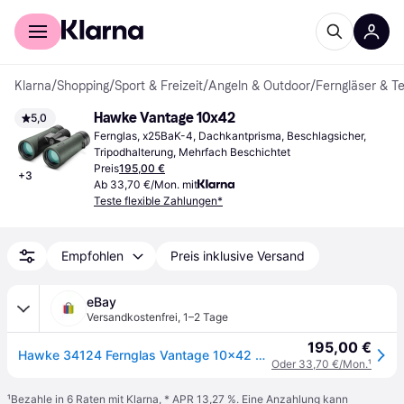
Für Shopper
Für Händler
Klarna
/
Shopping
/
Sport & Freizeit
/
Angeln & Outdoor
/
Ferngläser & T
Hawke Vantage 10x42
5,0
Fernglas, x25BaK-4, Dachkantprisma, Beschlagsicher, 
Tripodhalterung, Mehrfach Beschichtet
Preis
195,00 €
+
3
Ab 33,70 €/Mon. mit
Teste flexible Zahlungen*
Empfohlen
Preis inklusive Versand
eBay
Versandkostenfrei
,
1–2 Tage
195,00 €
Hawke 34124 Fernglas Vantage 10x42 Grün
Oder 33,70 €/Mon.
¹
¹
Bezahle in 6 Raten mit Klarna, * APR 13,27 %. Eine Anzahlung kann