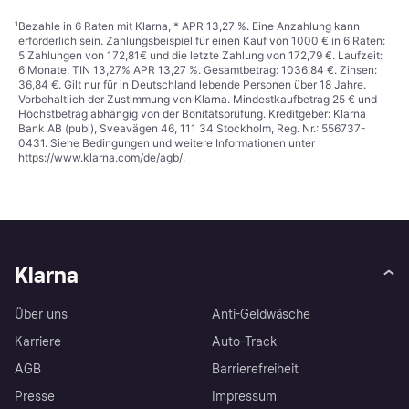
¹
Bezahle in 6 Raten mit Klarna, * APR 13,27 %. Eine Anzahlung kann
erforderlich sein. Zahlungsbeispiel für einen Kauf von 1000 € in 6 Raten:
5 Zahlungen von 172,81€ und die letzte Zahlung von 172,79 €. Laufzeit:
6 Monate. TIN 13,27% APR 13,27 %. Gesamtbetrag: 1036,84 €. Zinsen:
36,84 €. Gilt nur für in Deutschland lebende Personen über 18 Jahre.
Vorbehaltlich der Zustimmung von Klarna. Mindestkaufbetrag 25 € und
Höchstbetrag abhängig von der Bonitätsprüfung. Kreditgeber: Klarna
Bank AB (publ), Sveavägen 46, 111 34 Stockholm, Reg. Nr.: 556737-
0431. Siehe Bedingungen und weitere Informationen unter
https://www.klarna.com/de/agb/
.
Klarna
Über uns
Anti-Geldwäsche
Karriere
Auto-Track
AGB
Barrierefreiheit
Presse
Impressum