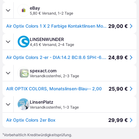
eBay
5,80 € Versand
,
1–2 Tage
29,00 €
Air Optix Colors 1 X 2 Farbige Kontaktlinsen Monatslinsen Von Alcon
LINSENWUNDER
4,45 € Versand
,
2–4 Tage
24,89 €
Air Optix Colors 2-er - DIA:14.2 BC:8.6 SPH:-6.50 COL:BLU
spexact.com
Versandkostenfrei
,
2–3 Tage
25,90 €
AIR OPTIX COLORS, Monatslinsen-Blau-- 2,00
LinsenPlatz
Versandkostenfrei
,
1–3 Tage
29,99 €
Air Optix Colors 2er Box
¹
Vorbehaltlich Kreditwürdigkeitsprüfung.