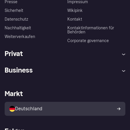
Presse
Impressum
Sicherheit
Wikipink
Datenschutz
Kontakt
Nachhaltigkeit
Kontaktinformationen für
Behörden
Weiterverkaufen
Corporate governance
Privat
Hilfe
Beschwerden
Business
Einloggen
Sicher shoppen mit Klarna
Händlersupport
Entwicklerseite
Mit Klarna einkaufen
Festgeld
Händlerportal
Betriebsstatus
Markt
Klarna App
Datenschutzeinstellungen
Mit Klarna verkaufen
Plattformen und Partner
Shops entdecken
Dein Widerrufsrecht
Deutschland
Käuferschutzrichtlinie