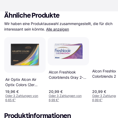
Ähnliche Produkte
Wir haben eine Produktauswahl zusammengestellt, die für dich 
interessant sein könnte.
Alle anzeigen
Alcon Freshloo
Alcon Freshlook
Colorblends 2e
Colorblends Gray 2-
Air Optix Alcon Air
Kontaktlinsen 
pack
Optix Colors (2er
Packung)
19,96 €
20,99 €
20,99 €
Monatslinsen 0.5 dpt
Oder 3 Zahlungen von
Oder 3 Zahlungen von
Oder 3 Zahlunge
6,65 €
¹
6,99 €
¹
6,99 €
¹
& BC 8.6
Produktinformationen