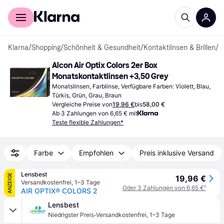
Für Shopper
Für Händler
Klarna
/
Shopping
/
Schönheit & Gesundheit
/
Kontaktlinsen & Brillen
/
K
Alcon Air Optix Colors 2er Box 
Monatskontaktlinsen +3,50 Grey
Monatslinsen, Farblinse, Verfügbare Farben: Violett, Blau, 
Türkis, Grün, Grau, Braun
Vergleiche Preise von
19,96 €
bis
58,00 €
Ab 3 Zahlungen von 6,65 € mit
Teste flexible Zahlungen*
Farbe
Empfohlen
Preis inklusive Versand
Lensbest
ANZEIGE
19,96 €
Versandkostenfrei
,
1–3 Tage
Oder 3 Zahlungen von 6,65 €
¹
AIR OPTIX® COLORS 2
Lensbest
·
Niedrigster Preis
Versandkostenfrei
,
1–3 Tage