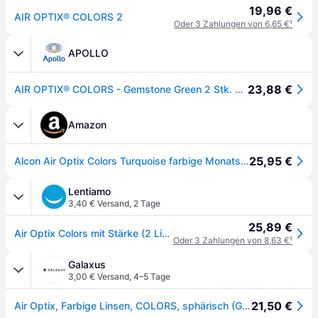
19,96 €
AIR OPTIX® COLORS 2
Oder 3 Zahlungen von 6,65 €
¹
APOLLO
23,88 €
AIR OPTIX® COLORS - Gemstone Green 2 Stk. Monatslinsen Sphärisch Kontaktlinsen; contact lenses; Kontaktlinsen
Amazon
25,95 €
Alcon Air Optix Colors Turquoise farbige Monatslinsen weich | 2 Stück | BC 8.6 mm | DIA 14.2 mm | +04.25 Dioptrien
Lentiamo
3,40 € Versand
,
2 Tage
25,89 €
Air Optix Colors mit Stärke (2 Linsen) - mit Stärke
Oder 3 Zahlungen von 8,63 €
¹
Galaxus
3,00 € Versand
,
4–5 Tage
21,50 €
Air Optix, Farbige Linsen, COLORS, sphärisch (Gemstone Green)