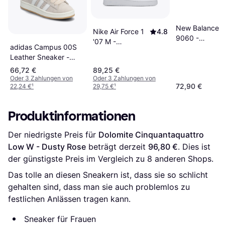
New Balance
Nike Air Force 1
4.8
9060 -
'07 M -
adidas Campus 00S
Black/Castlero
White/Black
Leather Sneaker -
Cloud
Wonder Weiß/Gum
66,72 €
89,25 €
Oder 3 Zahlungen von
Oder 3 Zahlungen von
72,90 €
22,24 €
¹
29,75 €
¹
Produktinformationen
Der niedrigste Preis für 
Dolomite Cinquantaquattro 
Low W - Dusty Rose
 beträgt derzeit 
96,80 €
. Dies ist 
der günstigste Preis im Vergleich zu 
8
 anderen Shops.
Das tolle an diesen Sneakern ist, dass sie so schlicht
gehalten sind, dass man sie auch problemlos zu
festlichen Anlässen tragen kann.
Sneaker für Frauen