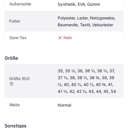
Außensohle
Synthetik, EVA, Gummi
Polyester, Leder, Netzgewebe, 
Futter
Baumwolle, Textil, Velourleder
Gore-Tex
Nein
Größe
35, 35 ½, 36, 36 ½, 36 ⅓, 37, 
37 ½, 38, 38 ½, 38 ⅔, 39, 39 
Größe (EU)
½, 40, 40 ½, 40 ⅓, 40 ⅔, 41, 
41 ½, 42, 42 ½, 43, 44, 45, 54
Weite
Normal
Sonstiges