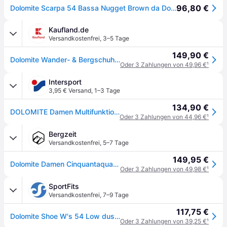
96,80 €
Dolomite Scarpa 54 Bassa Nugget Brown da Donna
Kaufland.de
Versandkostenfrei
,
3–5 Tage
149,90 €
Dolomite Wander- & Bergschuhe Damen 31313538383331 Grau 41 1/2 EU
Oder 3 Zahlungen von 49,96 €
¹
Intersport
3,95 € Versand
,
1–3 Tage
134,90 €
DOLOMITE Damen Multifunktionsschuhe DOL Shoe W's 54 Low
Oder 3 Zahlungen von 44,96 €
¹
Bergzeit
Versandkostenfrei
,
5–7 Tage
149,95 €
Dolomite Damen Cinquantaquattro Low Schuhe
Oder 3 Zahlungen von 49,98 €
¹
SportFits
Versandkostenfrei
,
7–9 Tage
117,75 €
Dolomite Shoe W's 54 Low dusty rose (1048) 3.5
Oder 3 Zahlungen von 39,25 €
¹