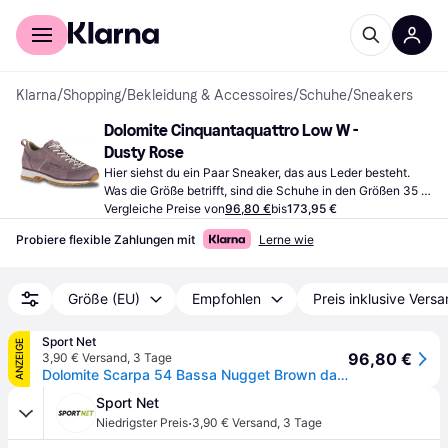
Für Shopper
Für Händler
Klarna
/
Shopping
/
Bekleidung & Accessoires
/
Schuhe
/
Sneakers
Dolomite Cinquantaquattro Low W - 
Dusty Rose
Hier siehst du ein Paar Sneaker, das aus Leder besteht. 
Was die Größe betrifft, sind die Schuhe in den Größen 35 
bis 42 ½ erhältlich.
Vergleiche Preise von
96,80 €
bis
173,95 €
Probiere flexible Zahlungen mit
Lerne wie
Größe (EU)
Empfohlen
Preis inklusive Vers
Sport Net
ANZEIGE
96,80 €
3,90 € Versand
,
3 Tage
Dolomite Scarpa 54 Bassa Nugget Brown da Donna
Sport Net
·
Niedrigster Preis
3,90 € Versand
,
3 Tage