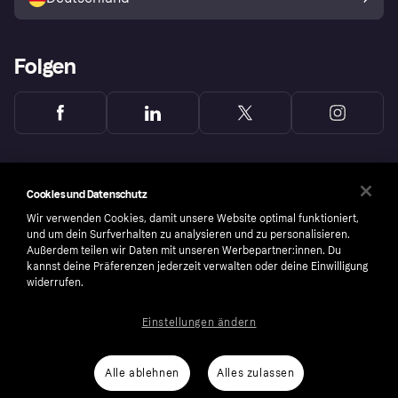
Käuferschutzrichtlinie
Folgen
Cookies und Datenschutz
Wir verwenden Cookies, damit unsere Website optimal funktioniert,
und um dein Surfverhalten zu analysieren und zu personalisieren.
Außerdem teilen wir Daten mit unseren Werbepartner:innen. Du
kannst deine Präferenzen jederzeit verwalten oder deine Einwilligung
widerrufen.
Einstellungen ändern
Copyright © 2005-2026 Klarna Bank AB (publ). Headquarters: Stockholm, Sweden. All
rights reserved. Klarna Bank AB (publ). Sveavägen 46, 111 34 Stockholm. Organization
number: 556737-0431
Alle ablehnen
Alles zulassen
Nutzungsbedingungen
Cookies
Klarna.com