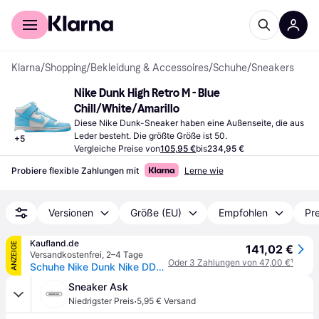
Für Shopper
Für Händler
Klarna
/
Shopping
/
Bekleidung & Accessoires
/
Schuhe
/
Sneakers
Nike Dunk High Retro M - Blue 
Chill/White/Amarillo
Diese Nike Dunk-Sneaker haben eine Außenseite, die aus 
Leder besteht. Die größte Größe ist 50.
+
5
Vergleiche Preise von
105,95 €
bis
234,95 €
Probiere flexible Zahlungen mit
Lerne wie
Versionen
Größe (EU)
Empfohlen
Pre
Kaufland.de
ANZEIGE
141,02 €
Versandkostenfrei
,
2–4 Tage
Oder 3 Zahlungen von 47,00 €
¹
Schuhe Nike Dunk Nike DD1399401
Sneaker Ask
·
Niedrigster Preis
5,95 € Versand