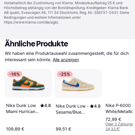
Vorbehaltlich der Zustimmung von Klarna. Mindestkaufbetrag 25 € und
Höchstbetrag abhängig von der Bonitätsprüfung. Kreditgeber: Klarna Bank
AB (publ), Sveavägen 46, 111 34 Stockholm, Reg. Nr.: 556737-0431. Siehe
Bedingungen und weitere Informationen unter
https://www.klarna.com/de/agb/
.
Ähnliche Produkte
Wir haben eine Produktauswahl zusammengestellt, die für dich 
interessant sein könnte.
Alle anzeigen
-16%
-25%
Nike P-6000 -
Nike Dunk Low
4.8
Nike Dunk Low -
4.8
White/Metallic
Miami Hurricanes
Sesame/Blue
Silver/Black
- Gorge
Jay/Sail/Sanddrift/White/University
72,99 €
Green/White/Total
Gold
Oder 3 Zahlunge
109,89 €
99,51 €
24,33 €
¹
Orange/Gorge