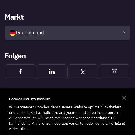
Händlersupport
Entwicklerseite
Mit Klarna einkaufen
Festgeld
Händlerportal
Betriebsstatus
Markt
Klarna App
Datenschutzeinstellungen
Mit Klarna verkaufen
Plattformen und Partner
Shops entdecken
Dein Widerrufsrecht
Deutschland
Käuferschutzrichtlinie
Folgen
Cookies und Datenschutz
Wir verwenden Cookies, damit unsere Website optimal funktioniert,
und um dein Surfverhalten zu analysieren und zu personalisieren.
Außerdem teilen wir Daten mit unseren Werbepartner:innen. Du
kannst deine Präferenzen jederzeit verwalten oder deine Einwilligung
widerrufen.