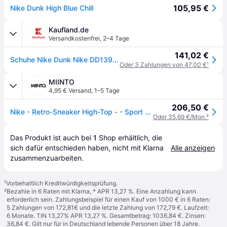
105,95 €
Nike Dunk High Blue Chill
Kaufland.de
Versandkostenfrei
,
2–4 Tage
141,02 €
Schuhe Nike Dunk Nike DD1399401
Oder 3 Zahlungen von 47,00 €
¹
MIINTO
4,95 € Versand
,
1–5 Tage
206,50 €
Nike - Retro-Sneaker High-Top - - Sport - Herren - Blau - 44 EU
Oder 35,69 €/Mon.
²
Das Produkt ist auch bei 
1
Shop
 erhältlich, die 
sich dafür entschieden haben, nicht mit Klarna 
Alle anzeigen
zusammenzuarbeiten.
¹
Vorbehaltlich Kreditwürdigkeitsprüfung.
²
Bezahle in 6 Raten mit Klarna, * APR 13,27 %. Eine Anzahlung kann
erforderlich sein. Zahlungsbeispiel für einen Kauf von 1000 € in 6 Raten:
5 Zahlungen von 172,81€ und die letzte Zahlung von 172,79 €. Laufzeit:
6 Monate. TIN 13,27% APR 13,27 %. Gesamtbetrag: 1036,84 €. Zinsen:
36,84 €. Gilt nur für in Deutschland lebende Personen über 18 Jahre.