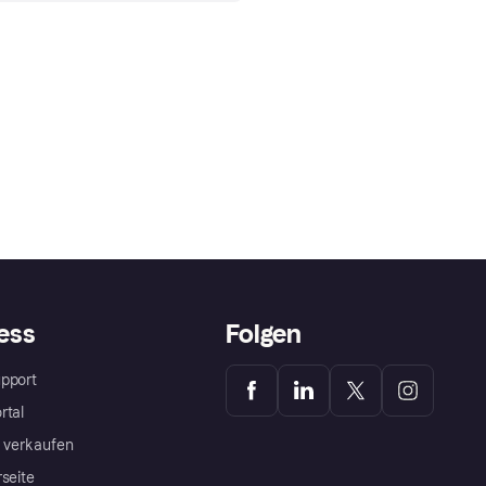
ess
Folgen
pport
rtal
a verkaufen
rseite