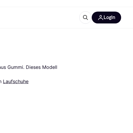
Login
Weitere Informationen
sstattung
M
Was ist Klarna?
Artikel
us Gummi. Dieses Modell 
n 
Laufschuhe
tegorien