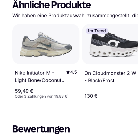
Ähnliche Produkte
Wir haben eine Produktauswahl zusammengestellt, die 
Im Trend
4.5
Nike Initiator M -
On Cloudmonster 2 W
Light Bone/Coconut
- Black/Frost
Milk/Metallic
59,49 €
Silver/Smoke Grey
130 €
Oder 3 Zahlungen von 19,83 €
¹
Bewertungen