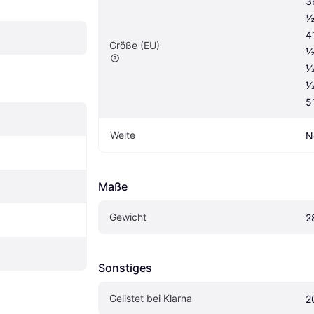
3
½
4
Größe (EU)
½
⅓
⅓
5
Weite
N
Maße
Gewicht
2
Sonstiges
Gelistet bei Klarna
2