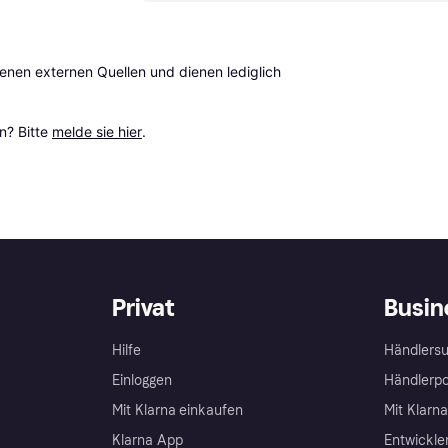
en externen Quellen und dienen lediglich 
? Bitte 
melde sie hier
.
Privat
Busin
Hilfe
Händlersu
Einloggen
Händlerpo
Mit Klarna einkaufen
Mit Klarn
Klarna App
Entwickle