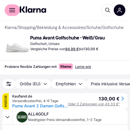
Für Shopper
Für Händler
Klarna
/
Shopping
/
Bekleidung & Accessoires
/
Schuhe
/
Golfschuhe
Puma Avant Golfschuhe - Weiß/Grau
Golfschuh, Unisex
Vergleiche Preise von
94,99 €
bis
130,00 €
Probiere flexible Zahlungen mit
Lerne wie
Größe (EU)
Empfohlen
Preis inklusive Vers
Kaufland.de
ANZEIGE
130,00 €
Versandkostenfrei
,
4–6 Tage
Oder 3 Zahlungen von 43,33 €
¹
Puma Avant 2 Damen Golfschuhe Weiß
ALL4GOLF
·
Niedrigster Preis
Versandkostenfrei
,
1–3 Tage