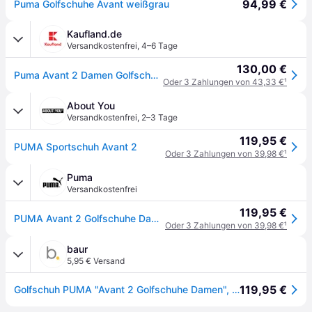
94,99 €
Puma Golfschuhe Avant weißgrau
Kaufland.de
Versandkostenfrei
,
4–6 Tage
130,00 €
Puma Avant 2 Damen Golfschuhe Weiß
Oder 3 Zahlungen von 43,33 €
¹
About You
Versandkostenfrei
,
2–3 Tage
119,95 €
PUMA Sportschuh Avant 2
Oder 3 Zahlungen von 39,98 €
¹
Puma
Versandkostenfrei
119,95 €
PUMA Avant 2 Golfschuhe Damen, Schuhe, Weiß, 40
Oder 3 Zahlungen von 39,98 €
¹
baur
5,95 € Versand
119,95 €
Golfschuh PUMA "Avant 2 Golfschuhe Damen", Damen, Gr. 42, weiß (weiß ash gray feather), Obermaterial: Textil, Synthetik, Kuhleder. Futter: Textil, Synthetik. Innensohle: Textil. Laufsohle: Gummi, Schuhe