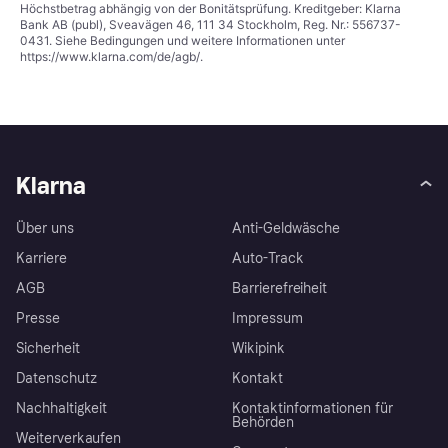
Höchstbetrag abhängig von der Bonitätsprüfung. Kreditgeber: Klarna
Bank AB (publ), Sveavägen 46, 111 34 Stockholm, Reg. Nr.: 556737-
0431. Siehe Bedingungen und weitere Informationen unter
https://www.klarna.com/de/agb/
.
Klarna
Über uns
Anti-Geldwäsche
Karriere
Auto-Track
AGB
Barrierefreiheit
Presse
Impressum
Sicherheit
Wikipink
Datenschutz
Kontakt
Nachhaltigkeit
Kontaktinformationen für
Behörden
Weiterverkaufen