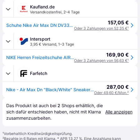
Kaufland.de
Versandkostenfrei
,
2–4 Tage
157,05 €
Schuhe Nike Air Max DN DV3337003
Oder 3 Zahlungen von 52,35 €
¹
Intersport
3,95 € Versand
,
1–3 Tage
169,90 €
NIKE Herren Freizeitschuhe AIR MAX DN
Oder 3 Zahlungen von 56,63 €
¹
Farfetch
287,00 €
Nike - Air Max Dn "Black/White" Sneakers - Herren - Gummi/Textil/Netz - 12 - Schwarz
Oder 49,60 €/Mon.
²
Das Produkt ist auch bei 
2
Shops
 erhältlich, die 
sich dafür entschieden haben, nicht mit Klarna 
Alle anzeigen
zusammenzuarbeiten.
¹
Vorbehaltlich Kreditwürdigkeitsprüfung.
²
Bezahle in 6 Raten mit Klarna, * APR 13,27 %. Eine Anzahlung kann