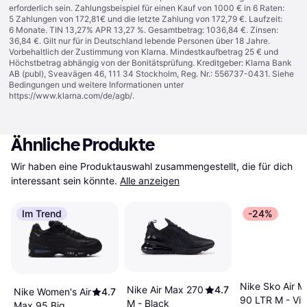
erforderlich sein. Zahlungsbeispiel für einen Kauf von 1000 € in 6 Raten:
5 Zahlungen von 172,81€ und die letzte Zahlung von 172,79 €. Laufzeit:
6 Monate. TIN 13,27% APR 13,27 %. Gesamtbetrag: 1036,84 €. Zinsen:
36,84 €. Gilt nur für in Deutschland lebende Personen über 18 Jahre.
Vorbehaltlich der Zustimmung von Klarna. Mindestkaufbetrag 25 € und
Höchstbetrag abhängig von der Bonitätsprüfung. Kreditgeber: Klarna Bank
AB (publ), Sveavägen 46, 111 34 Stockholm, Reg. Nr.: 556737-0431. Siehe
Bedingungen und weitere Informationen unter
https://www.klarna.com/de/agb/
.
Ähnliche Produkte
Wir haben eine Produktauswahl zusammengestellt, die für dich 
interessant sein könnte.
Alle anzeigen
Im Trend
-24%
Nike Sko Air M
Nike Air Max 270
4.7
Nike Women's Air
4.7
90 LTR M - Vit
M - Black
Max 95 Big