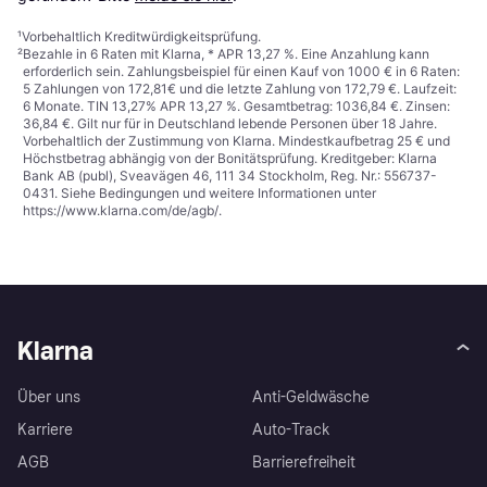
¹
Vorbehaltlich Kreditwürdigkeitsprüfung.
²
Bezahle in 6 Raten mit Klarna, * APR 13,27 %. Eine Anzahlung kann
erforderlich sein. Zahlungsbeispiel für einen Kauf von 1000 € in 6 Raten:
5 Zahlungen von 172,81€ und die letzte Zahlung von 172,79 €. Laufzeit:
6 Monate. TIN 13,27% APR 13,27 %. Gesamtbetrag: 1036,84 €. Zinsen:
36,84 €. Gilt nur für in Deutschland lebende Personen über 18 Jahre.
Vorbehaltlich der Zustimmung von Klarna. Mindestkaufbetrag 25 € und
Höchstbetrag abhängig von der Bonitätsprüfung. Kreditgeber: Klarna
Bank AB (publ), Sveavägen 46, 111 34 Stockholm, Reg. Nr.: 556737-
0431. Siehe Bedingungen und weitere Informationen unter
https://www.klarna.com/de/agb/
.
Klarna
Über uns
Anti-Geldwäsche
Karriere
Auto-Track
AGB
Barrierefreiheit