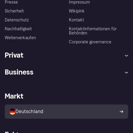
Presse
Impressum
Sicherheit
Wikipink
Datenschutz
Kontakt
Nachhaltigkeit
Kontaktinformationen für
Behörden
Weiterverkaufen
Corporate governance
Privat
Hilfe
Beschwerden
Business
Einloggen
Sicher shoppen mit Klarna
Händlersupport
Entwicklerseite
Mit Klarna einkaufen
Festgeld
Händlerportal
Betriebsstatus
Markt
Klarna App
Datenschutzeinstellungen
Mit Klarna verkaufen
Plattformen und Partner
Shops entdecken
Dein Widerrufsrecht
Deutschland
Käuferschutzrichtlinie