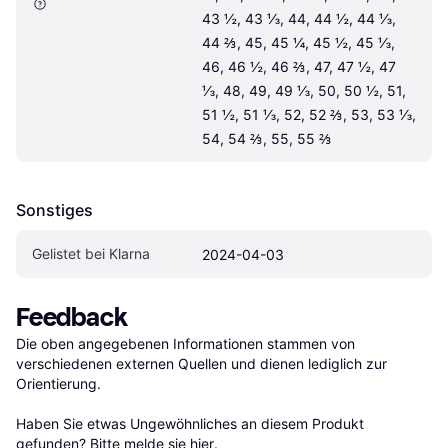
43 ½, 43 ⅓, 44, 44 ½, 44 ⅓, 
44 ⅔, 45, 45 ¼, 45 ½, 45 ⅓, 
46, 46 ½, 46 ⅔, 47, 47 ½, 47 
⅓, 48, 49, 49 ⅓, 50, 50 ½, 51, 
51 ½, 51 ⅓, 52, 52 ⅔, 53, 53 ⅓, 
54, 54 ⅔, 55, 55 ⅔
Sonstiges
Gelistet bei Klarna
2024-04-03
Feedback
Die oben angegebenen Informationen stammen von 
verschiedenen externen Quellen und dienen lediglich zur 
Orientierung.

Haben Sie etwas Ungewöhnliches an diesem Produkt 
gefunden? Bitte 
melde sie hier
.