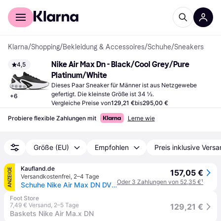
Für Shopper
Für Händler
Klarna
/
Shopping
/
Bekleidung & Accessoires
/
Schuhe
/
Sneakers
Nike Air Max Dn - Black/Cool Grey/Pure 
4,5
Platinum/White
Dieses Paar Sneaker für Männer ist aus Netzgewebe 
gefertigt. Die kleinste Größe ist 34 ½.
+
6
Vergleiche Preise von
129,21 €
bis
295,00 €
Probiere flexible Zahlungen mit
Lerne wie
Größe (EU)
Empfohlen
Preis inklusive Vers
Kaufland.de
ANZEIGE
157,05 €
Versandkostenfrei
,
2–4 Tage
Oder 3 Zahlungen von 52,35 €
¹
Schuhe Nike Air Max DN DV3337003
Foot Store
7,49 € Versand
,
2–5 Tage
129,21 €
Baskets Nike Air Ma.x DN