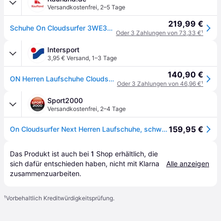
Versandkostenfrei
,
2–5 Tage
219,99 €
Schuhe On Cloudsurfer 3WE30052535
Oder 3 Zahlungen von 73,33 €
¹
Intersport
3,95 € Versand
,
1–3 Tage
140,90 €
ON Herren Laufschuhe Cloudsurfer Next
Oder 3 Zahlungen von 46,96 €
¹
Sport2000
Versandkostenfrei
,
2–4 Tage
159,95 €
On Cloudsurfer Next Herren Laufschuhe, schwarz, Größe 45
Das Produkt ist auch bei 
1
Shop
 erhältlich, die 
sich dafür entschieden haben, nicht mit Klarna 
Alle anzeigen
zusammenzuarbeiten.
¹
Vorbehaltlich Kreditwürdigkeitsprüfung.