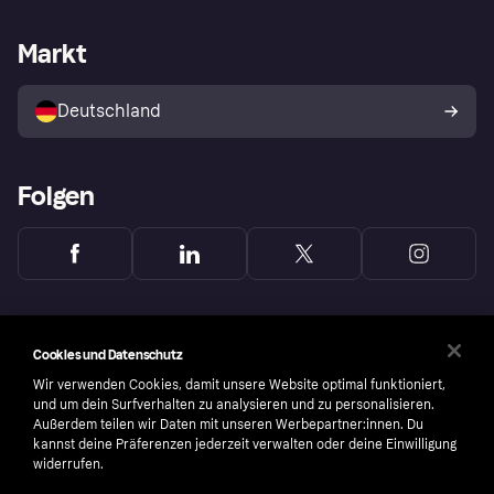
Händlersupport
Entwicklerseite
Mit Klarna einkaufen
Festgeld
Händlerportal
Betriebsstatus
Markt
Klarna App
Datenschutzeinstellungen
Mit Klarna verkaufen
Plattformen und Partner
Shops entdecken
Dein Widerrufsrecht
Deutschland
Käuferschutzrichtlinie
Folgen
Cookies und Datenschutz
Wir verwenden Cookies, damit unsere Website optimal funktioniert,
und um dein Surfverhalten zu analysieren und zu personalisieren.
Außerdem teilen wir Daten mit unseren Werbepartner:innen. Du
kannst deine Präferenzen jederzeit verwalten oder deine Einwilligung
widerrufen.