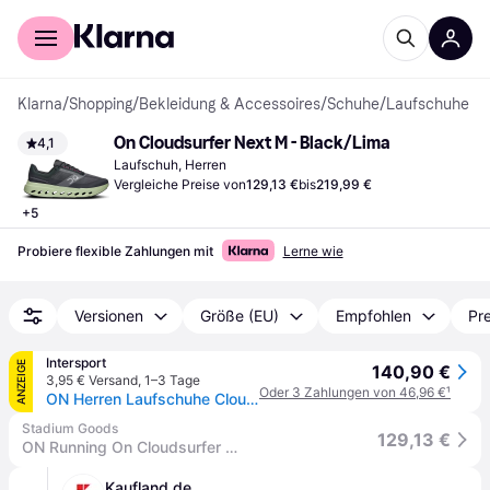
Für Shopper
Für Händler
Klarna
/
Shopping
/
Bekleidung & Accessoires
/
Schuhe
/
Laufschuhe
On Cloudsurfer Next M - Black/Lima
4,1
Laufschuh, Herren
Vergleiche Preise von
129,13 €
bis
219,99 €
+
5
Probiere flexible Zahlungen mit
Lerne wie
Versionen
Größe (EU)
Empfohlen
Pre
Intersport
ANZEIGE
140,90 €
3,95 € Versand
,
1–3 Tage
Oder 3 Zahlungen von 46,96 €
¹
ON Herren Laufschuhe Cloudsurfer Next
Stadium Goods
129,13 €
ON Running On Cloudsurfer Next Womens "Black Lima" 3We30052535" - Shoes - Size 6W
Kaufland.de