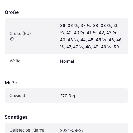
Größe
36, 36 ⅔, 37 ⅓, 38, 38 ⅔, 39 
⅓, 40, 40 ⅔, 41 ⅓, 42, 42 ⅔, 
Größe (EU)
43, 43 ⅓, 44, 45, 45 ⅓, 46, 46 
⅔, 47, 47 ⅓, 48, 49, 49 ⅓, 50
Weite
Normal
Maße
Gewicht
270.0 g
Sonstiges
Gelistet bei Klarna
2024-09-27