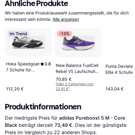
Ähnliche Produkte
Wir haben eine Produktauswahl zusammengestellt, die für dich 
interessant sein könnte.
Alle anzeigen
Im Trend
-13%
Hoka Speedgoat
3.8
New Balance FuelCell
Puma Deviate 
7 Schuhe für
Rebel V5 Laufschuhe
Elite 4 Schuhe 
Herren -
- Blau
Blue/Schwarz/
70,85 €
Black/White
Oder 3 Zahlungen von
112,20 €
143,04 €
23,61 €
¹
Produktinformationen
Der niedrigste Preis für 
adidas Pureboost 5 M - Core 
Black
 beträgt derzeit 
73,49 €
. Dies ist der günstigste 
Preis im Vergleich zu 
22
 anderen Shops.