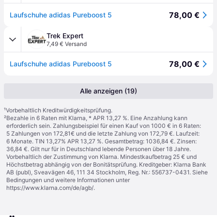
78,00 €
Laufschuhe adidas Pureboost 5
Trek Expert
7,49 € Versand
78,00 €
Laufschuhe adidas Pureboost 5
Alle anzeigen (19)
¹
Vorbehaltlich Kreditwürdigkeitsprüfung.
²
Bezahle in 6 Raten mit Klarna, * APR 13,27 %. Eine Anzahlung kann
erforderlich sein. Zahlungsbeispiel für einen Kauf von 1000 € in 6 Raten:
5 Zahlungen von 172,81€ und die letzte Zahlung von 172,79 €. Laufzeit:
6 Monate. TIN 13,27% APR 13,27 %. Gesamtbetrag: 1036,84 €. Zinsen:
36,84 €. Gilt nur für in Deutschland lebende Personen über 18 Jahre.
Vorbehaltlich der Zustimmung von Klarna. Mindestkaufbetrag 25 € und
Höchstbetrag abhängig von der Bonitätsprüfung. Kreditgeber: Klarna Bank
AB (publ), Sveavägen 46, 111 34 Stockholm, Reg. Nr.: 556737-0431. Siehe
Bedingungen und weitere Informationen unter
https://www.klarna.com/de/agb/
.