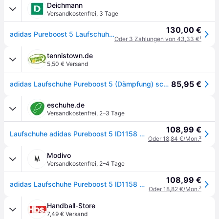
Deichmann
Versandkostenfrei
,
3 Tage
130,00 €
adidas Pureboost 5 Laufschuh Schwarz, Damen, Größe: 37 1/2, Material: Synthetik/Textil
Oder 3 Zahlungen von 43,33 €
¹
tennistown.de
5,50 € Versand
85,95 €
adidas Laufschuhe Pureboost 5 (Dämpfung) schwarz/schwarz Herren
eschuhe.de
Versandkostenfrei
,
2–3 Tage
108,99 €
Laufschuhe adidas Pureboost 5 ID1158 Schwarz
Oder 18,84 €/Mon.
²
Modivo
Versandkostenfrei
,
2–4 Tage
108,99 €
adidas Laufschuhe Pureboost 5 ID1158 Schwarz
Oder 18,82 €/Mon.
²
Handball-Store
7,49 € Versand