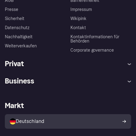
AGB
Barrierefreiheit
Presse
Impressum
Sicherheit
Wikipink
Datenschutz
Kontakt
Nachhaltigkeit
Kontaktinformationen für
Behörden
Weiterverkaufen
Corporate governance
Privat
Hilfe
Beschwerden
Business
Einloggen
Sicher shoppen mit Klarna
Händlersupport
Entwicklerseite
Mit Klarna einkaufen
Festgeld
Händlerportal
Betriebsstatus
Markt
Klarna App
Datenschutzeinstellungen
Mit Klarna verkaufen
Plattformen und Partner
Shops entdecken
Dein Widerrufsrecht
Deutschland
Käuferschutzrichtlinie