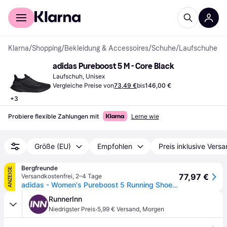
Für Shopper
Für Händler
Klarna
/
Shopping
/
Bekleidung & Accessoires
/
Schuhe
/
Laufschuhe
adidas Pureboost 5 M - Core Black
Laufschuh, Unisex
Vergleiche Preise von
73,49 €
bis
146,00 €
+
3
Probiere flexible Zahlungen mit
Lerne wie
Größe (EU)
Empfohlen
Preis inklusive Vers
Bergfreunde
ANZEIGE
77,97 €
Versandkostenfrei
,
2–4 Tage
adidas - Women's Pureboost 5 Running Shoes - Runningschuhe Gr 38 2/3 schwarz
RunnerInn
·
Niedrigster Preis
5,99 € Versand
,
Morgen