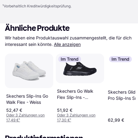
¹
Vorbehaltlich Kreditwürdigkeitsprüfung.
Ähnliche Produkte
Wir haben eine Produktauswahl zusammengestellt, die für dich 
interessant sein könnte.
Alle anzeigen
Im Trend
Im Trend
Skechers Go Walk
Skechers Glid
Skechers Slip-Ins Go
Flex Slip-Ins -
Pro Slip-Ins Sn
Walk Flex - Weiss
Schwarz
Rosa Grau
52,47 €
51,92 €
Oder 3 Zahlungen von
Oder 3 Zahlungen von
62,99 €
17,49 €
¹
17,30 €
¹