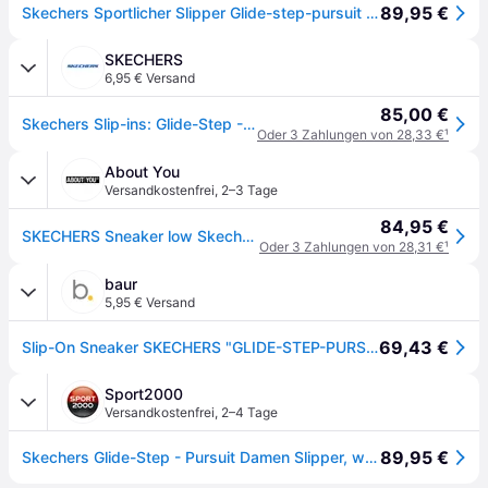
89,95 €
Skechers Sportlicher Slipper Glide-step-pursuit 104547 Wsl Weiß Neu
SKECHERS
6,95 € Versand
85,00 €
Skechers Slip-ins: Glide-Step - Pursuit Sneaker in Weiss/Silber, Größe 36.5, Vegan, in der Maschine waschbar
Oder 3 Zahlungen von 28,33 €
¹
About You
Versandkostenfrei
,
2–3 Tage
84,95 €
SKECHERS Sneaker low Skechers Slip-Ins: Glide-Step - Pursuit
Oder 3 Zahlungen von 28,31 €
¹
baur
5,95 € Versand
69,43 €
Slip-On Sneaker SKECHERS "GLIDE-STEP-PURSUIT", Damen, Gr. 36, weiß, Textil, Schuhe, Freizeitschuh mit elastischem Einstieg, Topseller
Sport2000
Versandkostenfrei
,
2–4 Tage
89,95 €
Skechers Glide-Step - Pursuit Damen Slipper, weiß, Größe 42