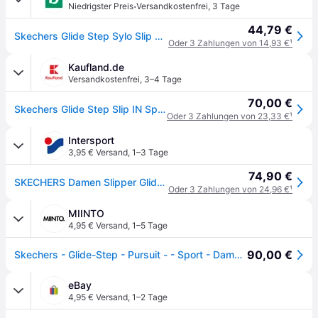
·
Niedrigster Preis
Versandkostenfrei
,
3 Tage
44,79 €
Skechers Glide Step Sylo Slip On Sneaker Weiß, Herren, Größe: 41, Material: Mesh/Textil
Oder 3 Zahlungen von 14,93 €
¹
Kaufland.de
Versandkostenfrei
,
3–4 Tage
70,00 €
Skechers Glide Step Slip IN Sportschuh Weiß
Oder 3 Zahlungen von 23,33 €
¹
Intersport
3,95 € Versand
,
1–3 Tage
74,90 €
SKECHERS Damen Slipper Glide-Step®– Pursuit
Oder 3 Zahlungen von 24,96 €
¹
MIINTO
4,95 € Versand
,
1–5 Tage
90,00 €
Skechers - Glide-Step - Pursuit - - Sport - Damen - Weiß - 42 EU
eBay
4,95 € Versand
,
1–2 Tage