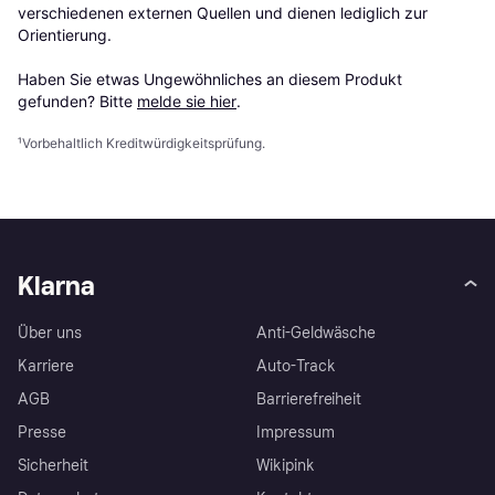
verschiedenen externen Quellen und dienen lediglich zur 
Orientierung.

Haben Sie etwas Ungewöhnliches an diesem Produkt 
gefunden? Bitte 
melde sie hier
.
¹
Vorbehaltlich Kreditwürdigkeitsprüfung.
Klarna
Über uns
Anti-Geldwäsche
Karriere
Auto-Track
AGB
Barrierefreiheit
Presse
Impressum
Sicherheit
Wikipink