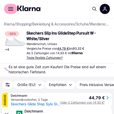
Für Shopper
Für Händler
Klarna
/
Shopping
/
Bekleidung & Accessoires
/
Schuhe
/
Wanderschuhe
Skechers Slip Ins GlideStep Pursuit W - 
-30%
White/Silver
Wanderschuh, Unisex
Vergleiche Preise von
44,79 €
bis
93,32 €
+
4
Ab 3 Zahlungen von 14,93 € mit
Teste flexible Zahlungen*
Es ist eine gute Zeit zum Kaufen! Die Preise sind auf einem 
historischen Tiefstand.
Größe (EU)
Empfohlen
Preis inklusive Vers
Deichmann
ANZEIGE
44,79 €
Versandkostenfrei
,
3 Tage
Oder 3 Zahlungen von 14,93 €
¹
Skechers Glide Step Sylo Slip On Sneaker Weiß, Herren, Größe: 41, Material: Mesh/Textil
Deichmann