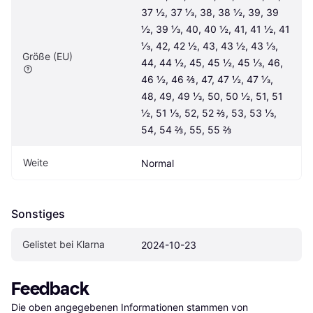
37 ½, 37 ⅓, 38, 38 ½, 39, 39 
½, 39 ⅓, 40, 40 ½, 41, 41 ½, 41 
⅓, 42, 42 ½, 43, 43 ½, 43 ⅓, 
Größe (EU)
44, 44 ½, 45, 45 ½, 45 ⅓, 46, 
46 ½, 46 ⅔, 47, 47 ½, 47 ⅓, 
48, 49, 49 ⅓, 50, 50 ½, 51, 51 
½, 51 ⅓, 52, 52 ⅔, 53, 53 ⅓, 
54, 54 ⅔, 55, 55 ⅔
Weite
Normal
Sonstiges
Gelistet bei Klarna
2024-10-23
Feedback
Die oben angegebenen Informationen stammen von 