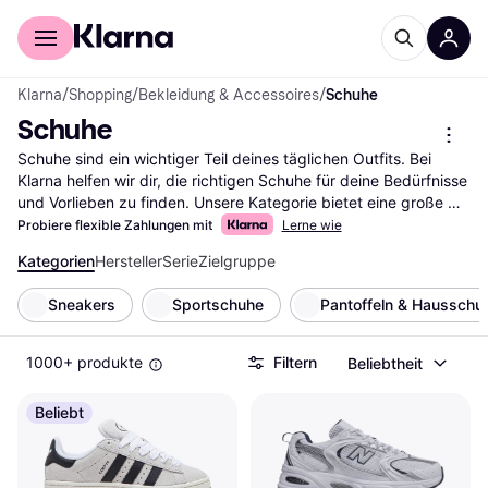
Für Shopper
Für Händler
Klarna
/
Shopping
/
Bekleidung & Accessoires
/
Schuhe
Schuhe
Schuhe sind ein wichtiger Teil deines täglichen Outfits. Bei 
Klarna helfen wir dir, die richtigen Schuhe für deine Bedürfnisse 
und Vorlieben zu finden. Unsere Kategorie bietet eine große 
Auswahl an Schuhen, die du mit unseren praktischen Filtern 
Probiere flexible Zahlungen mit
Lerne wie
ganz einfach durchsuchen kannst. Egal, ob du nach Sneakers, 
Kategorien
Hersteller
Serie
Zielgruppe
Stiefeln oder eleganten Schuhen suchst, unsere Filter leiten 
dich schnell zum passenden Modell. Du kannst nach Marke, 
Sneakers
Sportschuhe
Pantoffeln & Hausschu
Preis oder Größe filtern, um deine Suche einzugrenzen. So 
findest du schnell die Schuhe, die am besten zu dir passen. 
Lies die Bewertungen anderer Nutzer, um mehr über deren 
1000+ produkte
Filtern
Beliebtheit
Erfahrungen zu erfahren und die richtige Entscheidung zu 
treffen. Starte deine Suche hier und finde die Schuhe, die 
Beliebt
perfekt zu deinem Stil passen.
Mehr über schuhe »