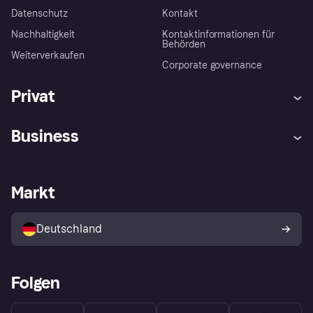
Datenschutz
Kontakt
Nachhaltigkeit
Kontaktinformationen für
Behörden
Weiterverkaufen
Corporate governance
Privat
Hilfe
Beschwerden
Business
Einloggen
Sicher shoppen mit Klarna
Händlersupport
Entwicklerseite
Mit Klarna einkaufen
Festgeld
Händlerportal
Betriebsstatus
Markt
Klarna App
Datenschutzeinstellungen
Mit Klarna verkaufen
Plattformen und Partner
Shops entdecken
Dein Widerrufsrecht
Deutschland
Käuferschutzrichtlinie
Folgen