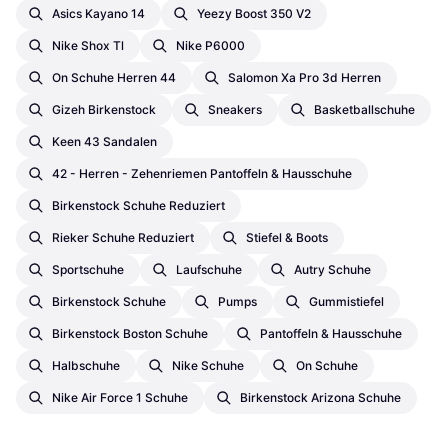
Asics Kayano 14
Yeezy Boost 350 V2
Nike Shox Tl
Nike P6000
On Schuhe Herren 44
Salomon Xa Pro 3d Herren
Gizeh Birkenstock
Sneakers
Basketballschuhe
Keen 43 Sandalen
42 - Herren - Zehenriemen Pantoffeln & Hausschuhe
Birkenstock Schuhe Reduziert
Rieker Schuhe Reduziert
Stiefel & Boots
Sportschuhe
Laufschuhe
Autry Schuhe
Birkenstock Schuhe
Pumps
Gummistiefel
Birkenstock Boston Schuhe
Pantoffeln & Hausschuhe
Halbschuhe
Nike Schuhe
On Schuhe
Nike Air Force 1 Schuhe
Birkenstock Arizona Schuhe