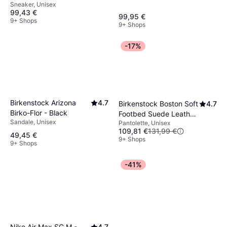
Unisex
Sneaker, Unisex
Red/Anthracite
99,43 €
99,95 €
9+ Shops
9+ Shops
-17%
Birkenstock Arizona
4.7
Birkenstock Boston Soft
4.7
Birko-Flor - Black
Footbed Suede Leather
Sandale, Unisex
Pantolette, Unisex
- Taupe
109,81 €
131,99 €
49,45 €
9+ Shops
9+ Shops
-41%
Nike Air Max SC M -
4.7