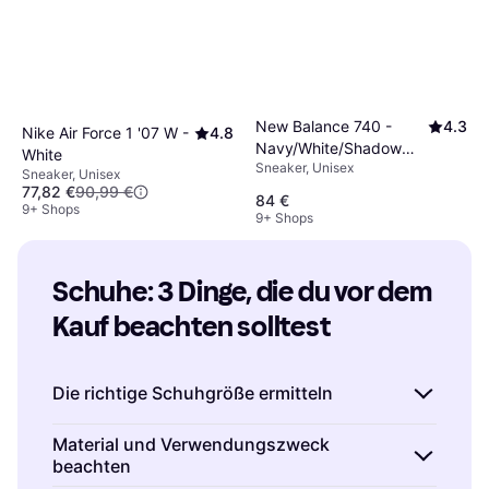
New Balance 740 -
4.3
Nike Air Force 1 '07 W -
4.8
Navy/White/Shadow
White
Sneaker, Unisex
Grey
Sneaker, Unisex
77,82 €
90,99 €
84 €
9+ Shops
9+ Shops
Schuhe: 3 Dinge, die du vor dem 
Kauf beachten solltest
Die richtige Schuhgröße ermitteln
Es ist wichtig, dass du deine Schuhgröße
Material und Verwendungszweck
beachten
genau kennst, bevor du Schuhe kaufst. Messe