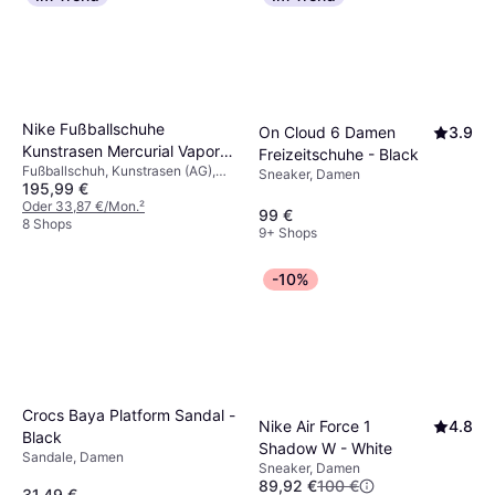
Nike Fußballschuhe
On Cloud 6 Damen
3.9
Kunstrasen Mercurial Vapor
Freizeitschuhe - Black
Fußballschuh, Kunstrasen (AG),
Elite Ag-Pro
Sneaker, Damen
195,99 €
Herren
Oder 33,87 €/Mon.
²
99 €
8 Shops
9+ Shops
-10%
Crocs Baya Platform Sandal -
Nike Air Force 1
4.8
Black
Shadow W - White
Sandale, Damen
Sneaker, Damen
89,92 €
100 €
31,49 €