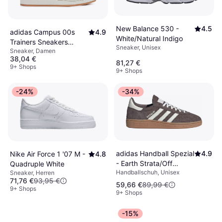
New Balance 530 -
4.5
adidas Campus 00s
4.9
White/Natural Indigo
Trainers Sneakers
Sneaker, Unisex
Sneaker, Damen
Crystal White Core
38,04 €
Black Beige
81,27 €
9+ Shops
9+ Shops
-24%
-34%
adidas Handball Spezial
4.9
Nike Air Force 1 '07 M -
4.8
- Earth Strata/Off
Quadruple White
Handballschuh, Unisex
White/Gum
Sneaker, Herren
71,76 €
93,95 €
59,66 €
89,99 €
9+ Shops
9+ Shops
-15%