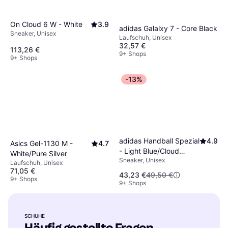
On Cloud 6 W - White
3.9
adidas Galalxy 7 - Core Black
Sneaker, Unisex
Laufschuh, Unisex
32,57 €
113,26 €
9+ Shops
9+ Shops
-13%
adidas Handball Spezial
4.9
Asics Gel-1130 M -
4.7
- Light Blue/Cloud
White/Pure Silver
Sneaker, Unisex
White/Gum
Laufschuh, Unisex
71,05 €
43,23 €
49,50 €
9+ Shops
9+ Shops
SCHUHE