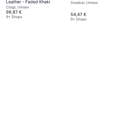
Leather - Faded Khaki
Sneaker, Unisex
White
Clogs, Unisex
99,87 €
54,47 €
9+ Shops
9+ Shops