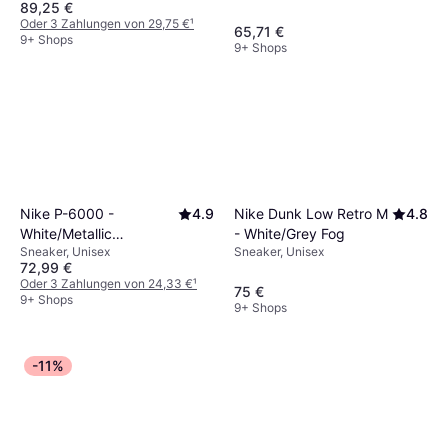
89,25 €
Oder 3 Zahlungen von 29,75 €
¹
65,71 €
9+ Shops
9+ Shops
Nike Dunk Low Retro M
4.8
Nike P-6000 -
4.9
- White/Grey Fog
White/Metallic
Sneaker, Unisex
Sneaker, Unisex
Silver/Black
72,99 €
Oder 3 Zahlungen von 24,33 €
¹
75 €
9+ Shops
9+ Shops
-11%