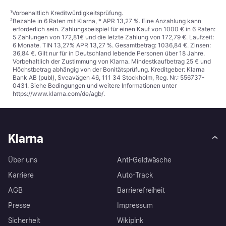
¹
Vorbehaltlich Kreditwürdigkeitsprüfung.
²
Bezahle in 6 Raten mit Klarna, * APR 13,27 %. Eine Anzahlung kann
erforderlich sein. Zahlungsbeispiel für einen Kauf von 1000 € in 6 Raten:
5 Zahlungen von 172,81€ und die letzte Zahlung von 172,79 €. Laufzeit:
6 Monate. TIN 13,27% APR 13,27 %. Gesamtbetrag: 1036,84 €. Zinsen:
36,84 €. Gilt nur für in Deutschland lebende Personen über 18 Jahre.
Vorbehaltlich der Zustimmung von Klarna. Mindestkaufbetrag 25 € und
Höchstbetrag abhängig von der Bonitätsprüfung. Kreditgeber: Klarna
Bank AB (publ), Sveavägen 46, 111 34 Stockholm, Reg. Nr.: 556737-
0431. Siehe Bedingungen und weitere Informationen unter
https://www.klarna.com/de/agb/
.
Klarna
Über uns
Anti-Geldwäsche
Karriere
Auto-Track
AGB
Barrierefreiheit
Presse
Impressum
Sicherheit
Wikipink