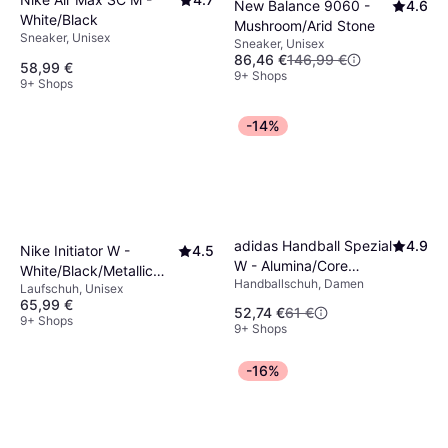
New Balance 9060 -
4.6
White/Black
Mushroom/Arid Stone
Sneaker, Unisex
Sneaker, Unisex
86,46 €
146,99 €
58,99 €
9+ Shops
9+ Shops
-14%
adidas Handball Spezial
4.9
Nike Initiator W -
4.5
W - Alumina/Core
White/Black/Metallic
Handballschuh, Damen
Black/Cloud White
Laufschuh, Unisex
Silver
65,99 €
52,74 €
61 €
9+ Shops
9+ Shops
-16%