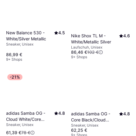
New Balance 530 -
4.5
Nike Shox TL M -
4.6
White/Silver Metallic
White/Metallic Silver
Sneaker, Unisex
Laufschuh, Unisex
86,46 €
102 €
86,99 €
9+ Shops
9+ Shops
-21%
adidas Samba OG -
4.8
adidas Samba OG -
4.8
Cloud White/Core
Core Black/Cloud
Sneaker, Unisex
Black/Clear Granite
Sneaker, Unisex
White/Gum5
62,25 €
61,39 €
78 €
9+ Shops