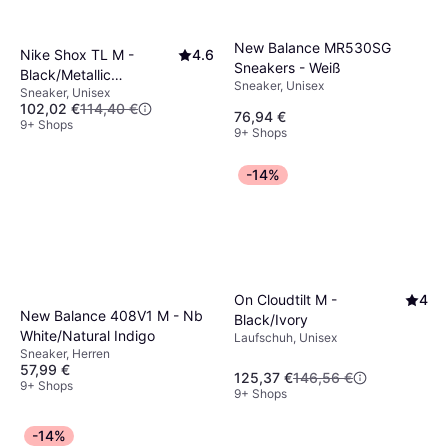
New Balance MR530SG
Nike Shox TL M -
4.6
Sneakers - Weiß
Black/Metallic
Sneaker, Unisex
Sneaker, Unisex
Hematite/Max Orange
102,02 €
114,40 €
76,94 €
9+ Shops
9+ Shops
-14%
On Cloudtilt M -
4
New Balance 408V1 M - Nb
Black/Ivory
White/Natural Indigo
Laufschuh, Unisex
Sneaker, Herren
57,99 €
125,37 €
146,56 €
9+ Shops
9+ Shops
-14%