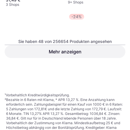
9+ Shops
3 Shops
-24%
Sie haben 48 von 256654 Produkten angesehen
Mehr anzeigen
Nike Sko Air Max 90
4.8
Asics Gel-Nyc -
4.8
LTR M - Vit
Graphite Grey/Black
Sneaker, Unisex
Sneaker, Unisex
99,87 €
84,73 €
111,45 €
9+ Shops
9+ Shops
1
2
3
...
783
...
1563
¹
Vorbehaltlich Kreditwürdigkeitsprüfung.
²
Bezahle in 6 Raten mit Klarna, * APR 13,27 %. Eine Anzahlung kann
erforderlich sein. Zahlungsbeispiel für einen Kauf von 1000 € in 6 Raten:
5 Zahlungen von 172,81€ und die letzte Zahlung von 172,79 €. Laufzeit:
6 Monate. TIN 13,27% APR 13,27 %. Gesamtbetrag: 1036,84 €. Zinsen:
36,84 €. Gilt nur für in Deutschland lebende Personen über 18 Jahre.
Vorbehaltlich der Zustimmung von Klarna. Mindestkaufbetrag 25 € und
Höchstbetrag abhängig von der Bonitätsprüfung. Kreditgeber: Klarna