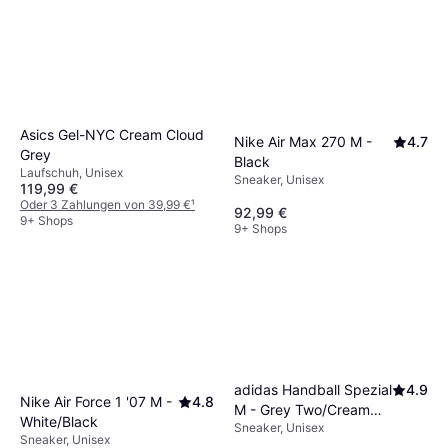
Asics Gel-NYC Cream Cloud
Nike Air Max 270 M -
4.7
Grey
Black
Laufschuh, Unisex
Sneaker, Unisex
119,99 €
Oder 3 Zahlungen von 39,99 €
¹
92,99 €
9+ Shops
9+ Shops
adidas Handball Spezial
4.9
Nike Air Force 1 '07 M -
4.8
M - Grey Two/Cream
White/Black
Sneaker, Unisex
White/Cloud White
Sneaker, Unisex