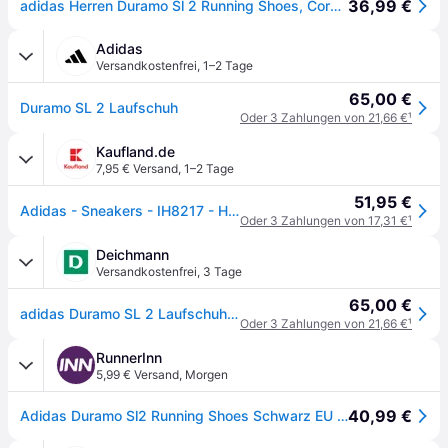
36,99 €
adidas Herren Duramo Sl 2 Running Shoes, Core Black/Core Black/Core Black, 44 2/3 EU
Adidas
Versandkostenfrei
,
1–2 Tage
65,00 €
Duramo SL 2 Laufschuh
Oder 3 Zahlungen von 21,66 €
¹
Kaufland.de
7,95 € Versand
,
1–2 Tage
51,95 €
Adidas - Sneakers - IH8217 - Herren - EU 45 1/3
Oder 3 Zahlungen von 17,31 €
¹
Deichmann
Versandkostenfrei
,
3 Tage
65,00 €
adidas Duramo SL 2 Laufschuh Schwarz, Herren, Größe: 36 2/36, Material: Synthetik
Oder 3 Zahlungen von 21,66 €
¹
RunnerInn
5,99 € Versand
,
Morgen
40,99 €
Adidas Duramo Sl2 Running Shoes Schwarz EU 40 2/3 Frau