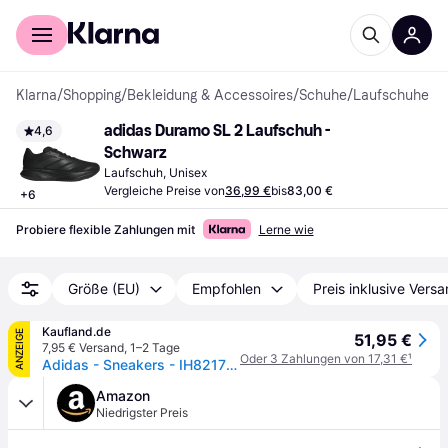
Für Shopper
Für Händler
Klarna
/
Shopping
/
Bekleidung & Accessoires
/
Schuhe
/
Laufschuhe
adidas Duramo SL 2 Laufschuh - 
4,6
Schwarz
Laufschuh, Unisex
Vergleiche Preise von
36,99 €
bis
83,00 €
+
6
Probiere flexible Zahlungen mit
Lerne wie
Größe (EU)
Empfohlen
Preis inklusive Vers
Kaufland.de
ANZEIGE
51,95 €
7,95 € Versand
,
1–2 Tage
Oder 3 Zahlungen von 17,31 €
¹
Adidas - Sneakers - IH8217 - Herren - EU 45 1/3
Amazon
Niedrigster Preis