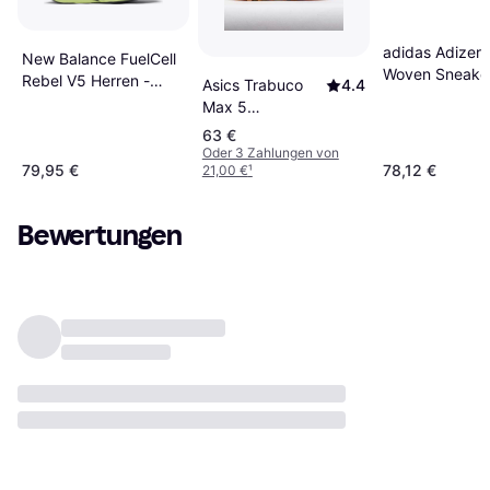
adidas Adizero
New Balance FuelCell
Woven Sneaker
Rebel V5 Herren -
Asics Trabuco
4.4
Weiß/Clear Blu
Grün/Violett/Grau
Max 5
Gold
Trailrunning
63 €
Schuhe Damen
Oder 3 Zahlungen von
79,95 €
78,12 €
21,00 €
¹
Sneaker
Bewertungen