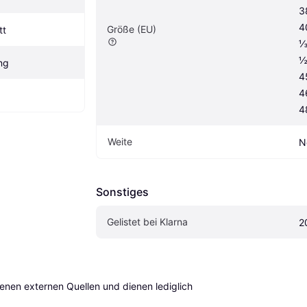
3
4
Größe (EU)
tt
⅓
½
ng
4
4
4
Weite
N
Sonstiges
Gelistet bei Klarna
2
en externen Quellen und dienen lediglich 