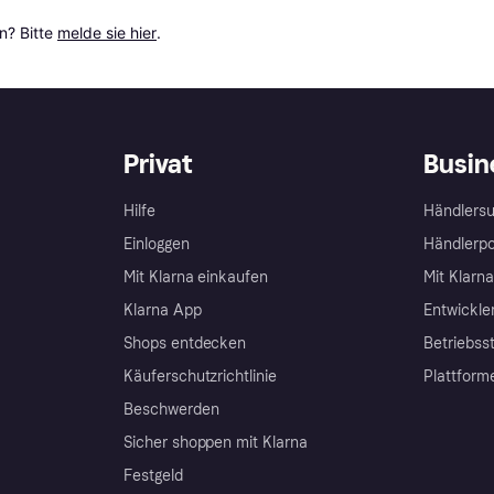
? Bitte 
melde sie hier
.
Privat
Busin
Hilfe
Händlersu
Einloggen
Händlerpo
Mit Klarna einkaufen
Mit Klarn
Klarna App
Entwickle
Shops entdecken
Betriebss
Käuferschutzrichtlinie
Plattform
Beschwerden
Sicher shoppen mit Klarna
Festgeld