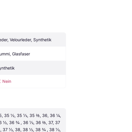
eder, Velourleder, Synthetik
ummi, Glasfaser
ynthetik
Nein
5, 35 ½, 35 ⅓, 35 ⅔, 36, 36 ¼, 
6 ½, 36 ¾ , 36 ⅓, 36 ⅔, 37, 37 
, 37 ⅓, 38, 38 ½, 38 ¾ , 38 ⅓, 