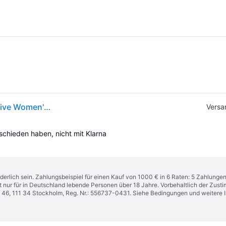
Adidas, Damen, Hallenschuhe, Handball Spezial Active Women's Sports Shoes - JS0251 (37 1/3), Grün, Violett, Mehrfarbig
Versa
tschieden haben, nicht mit Klarna 
derlich sein. Zahlungsbeispiel für einen Kauf von 1000 € in 6 Raten: 5 Zahlunge
t nur für in Deutschland lebende Personen über 18 Jahre. Vorbehaltlich der Zu
n 46, 111 34 Stockholm, Reg. Nr.: 556737-0431. Siehe Bedingungen und weitere 