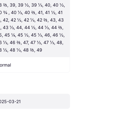
8 ⅔, 39, 39 ½, 39 ⅓, 40, 40 ½, 
0 ¾ , 40 ⅓, 40 ⅔, 41, 41 ½, 41 
, 42, 42 ½, 42 ⅓, 42 ⅔, 43, 43 
, 43 ⅓, 44, 44 ½, 44 ⅓, 44 ⅔, 
5, 45 ¼, 45 ½, 45 ⅓, 46, 46 ½, 
6 ⅓, 46 ⅔, 47, 47 ½, 47 ⅓, 48, 
8 ½, 48 ⅓, 48 ⅔, 49
ormal
025-03-21