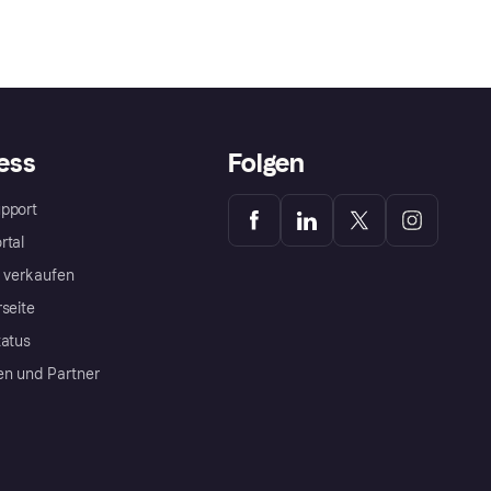
ess
Folgen
pport
rtal
a verkaufen
rseite
tatus
en und Partner