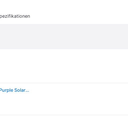
pezifikationen
adidas Handball Spezial - Damen Sneakers - Active Purple Solar Green - EU 44