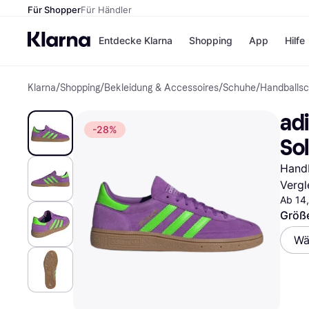
Für Shopper
Für Händler
Entdecke Klarna
Shopping
App
Hilfe
Klarna
/
Shopping
/
Bekleidung & Accessoires
/
Schuhe
/
Handballs
Zahlungsmethoden
Shops
Zahlungsmethoden
Kaufla
adi
Sofort bezahlen
eBay
-28%
Bezahle in 3
Temu
So
Teilzahlungen
Samsu
Bezahle in bis zu 30
SHEIN
Hand
Tagen
Vergl
Ratenzahlung
Ab 14
Alle Shops
Größ
Wä