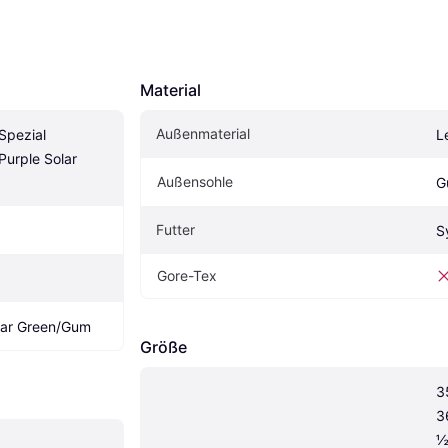
Material
Außenmaterial
pezial 
L
urple Solar 
Außensohle
G
Futter
S
Gore-Tex
lar Green/Gum
Größe
3
3
½