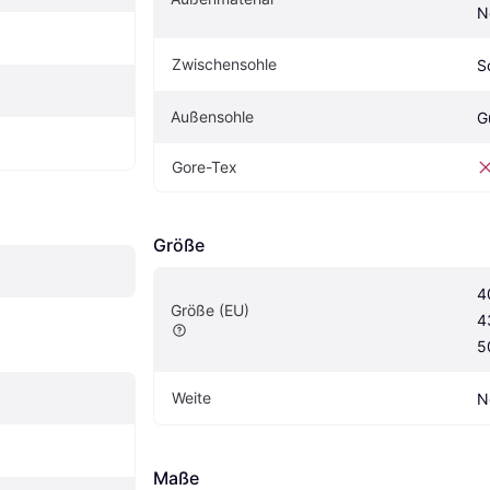
N
Zwischensohle
S
Außensohle
G
Gore-Tex
Größe
4
Größe (EU)
4
5
Weite
N
Maße