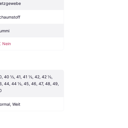
etzgewebe
chaumstoff
ummi
Nein
0, 40 ½, 41, 41 ½, 42, 42 ½, 
3, 44, 44 ½, 45, 46, 47, 48, 49, 
0
ormal, Weit