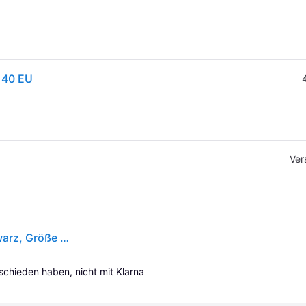
- 40 EU
Ver
On Cloud 6 Waterproof Herren Freizeitschuhe, schwarz, Größe 41
tschieden haben, nicht mit Klarna 