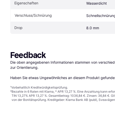
Eigenschaften
Wasserdicht
Verschluss/Schnürung
Schnellschnürun
Drop
8.0 mm
Feedback
Die oben angegebenen Informationen stammen von verschieden
zur Orientierung.

Haben Sie etwas Ungewöhnliches an diesem Produkt gefunden
¹
Vorbehaltlich Kreditwürdigkeitsprüfung.
²
Bezahle in 6 Raten mit Klarna, * APR 13,27 %. Eine Anzahlung kann erfor
TIN 13,27% APR 13,27 %. Gesamtbetrag: 1036,84 €. Zinsen: 36,84 €. Gil
von der Bonitätsprüfung. Kreditgeber: Klarna Bank AB (publ), Sveaväge