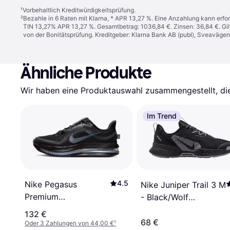
¹
Vorbehaltlich Kreditwürdigkeitsprüfung.
²
Bezahle in 6 Raten mit Klarna, * APR 13,27 %. Eine Anzahlung kann erfor
TIN 13,27% APR 13,27 %. Gesamtbetrag: 1036,84 €. Zinsen: 36,84 €. Gil
von der Bonitätsprüfung. Kreditgeber: Klarna Bank AB (publ), Sveaväge
Ähnliche Produkte
Wir haben eine Produktauswahl zusammengestellt, die 
Im Trend
4.5
Nike Pegasus
Nike Juniper Trail 3 M
Premium
- Black/Wolf
Straßenlaufschuh
Grey/Photon Dust
132 €
Damen - Schwarz
68 €
Oder 3 Zahlungen von 44,00 €
¹