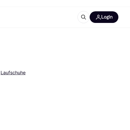
Login
Weitere Informationen
sstattung
M
Was ist Klarna?
Artikel
 
Laufschuhe
tegorien