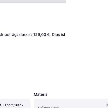
ck
 beträgt derzeit 
129,00 €
. Dies ist 
.
Material
 - Thorn/Black
T
Außenmaterial