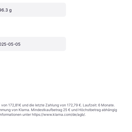
96.3 g
025-05-05
n von 172,81€ und die letzte Zahlung von 172,79 €. Laufzeit: 6 Monate.
stimmung von Klarna. Mindestkaufbetrag 25 € und Höchstbetrag abhängig
Informationen unter
https://www.klarna.com/de/agb/
.