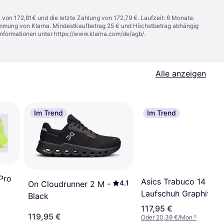
n von 172,81€ und die letzte Zahlung von 172,79 €. Laufzeit: 6 Monate.
stimmung von Klarna. Mindestkaufbetrag 25 € und Höchstbetrag abhängig
Informationen unter
https://www.klarna.com/de/agb/
.
Alle anzeigen
Im Trend
Im Trend
Pro
Asics Trabuco 14 GTX
4.1
On Cloudrunner 2 M -
Laufschuh Graphite
Black
Grau
117,95 €
119,95 €
Oder 20,39 €/Mon.
²