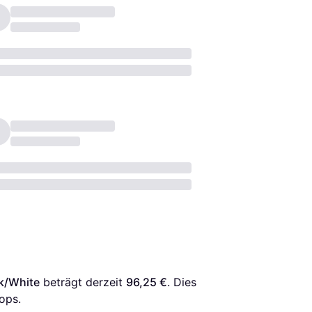
k/White
 beträgt derzeit 
96,25 €
. Dies 
ops.