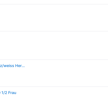
Asics Laufschuhe Gel Kayano 32 (Stabilität) schwarz/weiss Herren
 1/2 Frau