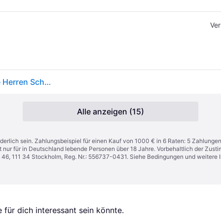
Ver
Laufschuh ASICS "Asics Gel-Kayano 32 Laufschuhe Herren Schuhe", Herren, Gr. 42,5, schwarz, Synthetik, Textil, Schuhe Laufschuh, Verstärkte Ferse
Alle anzeigen (15)
derlich sein. Zahlungsbeispiel für einen Kauf von 1000 € in 6 Raten: 5 Zahlunge
t nur für in Deutschland lebende Personen über 18 Jahre. Vorbehaltlich der Zu
n 46, 111 34 Stockholm, Reg. Nr.: 556737-0431. Siehe Bedingungen und weitere 
für dich interessant sein könnte.