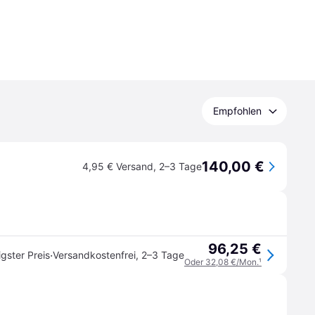
Empfohlen
140,00 €
4,95 € Versand
,
2–3 Tage
96,25 €
·
igster Preis
Versandkostenfrei
,
2–3 Tage
Oder 32,08 €/Mon.
¹