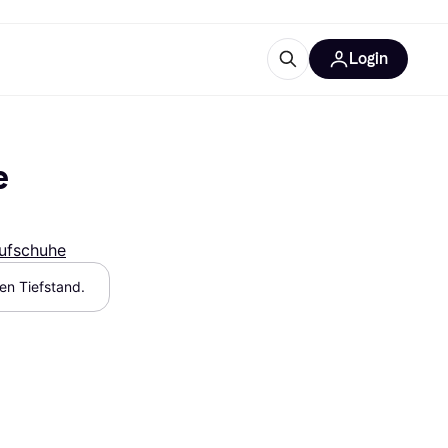
Login
Weitere Informationen
sstattung
M
Was ist Klarna?
e
Artikel
ufschuhe
hen Tiefstand.
tegorien