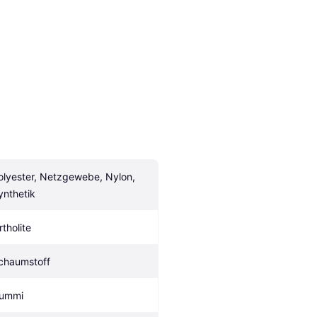
olyester, Netzgewebe, Nylon, 
ynthetik
rtholite
chaumstoff
ummi