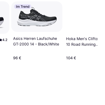
Im Trend
Asics Herren Laufschuhe
Hoka Men's Clifton
4.2
GT-2000 14 - Black/White
10 Road Running
Shoes - Alpine
Blue/Foggy Night
96 €
104 €