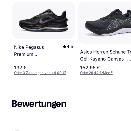
4.5
Nike Pegasus
Asics Herren Schuhe Te
Premium
Gel-Kayano Canvas -
Straßenlaufschuh
Black/White
132 €
152,95 €
Damen - Schwarz
Oder 3 Zahlungen von 44,00 €
¹
Oder 26,44 €/Mon.
²
Bewertungen