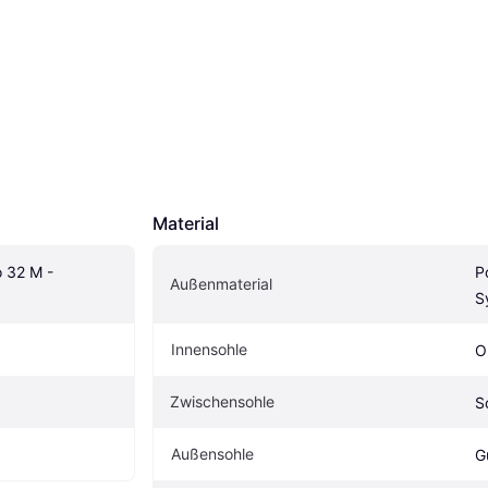
Material
 32 M - 
P
Außenmaterial
S
Innensohle
O
Zwischensohle
S
Außensohle
G