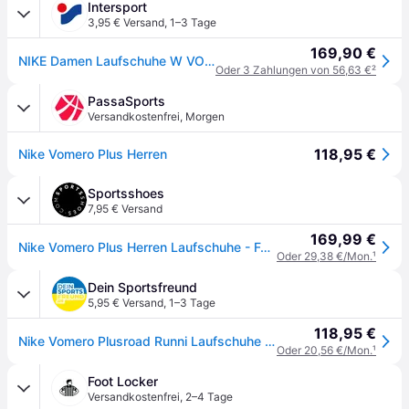
Intersport
3,95 € Versand
,
1–3 Tage
169,90 €
NIKE Damen Laufschuhe W VOMERO PLUS
Oder 3 Zahlungen von 56,63 €
²
PassaSports
Versandkostenfrei
,
Morgen
118,95 €
Nike Vomero Plus Herren
Sportsshoes
7,95 € Versand
169,99 €
Nike Vomero Plus Herren Laufschuhe - FA26
Oder 29,38 €/Mon.
¹
Dein Sportsfreund
5,95 € Versand
,
1–3 Tage
118,95 €
Nike Vomero Plusroad Runni Laufschuhe Damen - black/white-cool gr
Oder 20,56 €/Mon.
¹
Foot Locker
Versandkostenfrei
,
2–4 Tage