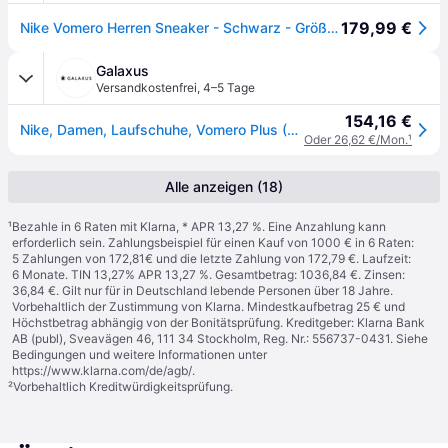
179,99 €
Nike Vomero Herren Sneaker - Schwarz - Größe 47 - Netz/Synthetik
Galaxus
Versandkostenfrei
,
4–5 Tage
154,16 €
Nike, Damen, Laufschuhe, Vomero Plus (40), Schwarz, Weiss, Grau
Oder 26,62 €/Mon.
¹
Alle anzeigen (18)
¹
Bezahle in 6 Raten mit Klarna, * APR 13,27 %. Eine Anzahlung kann
erforderlich sein. Zahlungsbeispiel für einen Kauf von 1000 € in 6 Raten:
5 Zahlungen von 172,81€ und die letzte Zahlung von 172,79 €. Laufzeit:
6 Monate. TIN 13,27% APR 13,27 %. Gesamtbetrag: 1036,84 €. Zinsen:
36,84 €. Gilt nur für in Deutschland lebende Personen über 18 Jahre.
Vorbehaltlich der Zustimmung von Klarna. Mindestkaufbetrag 25 € und
Höchstbetrag abhängig von der Bonitätsprüfung. Kreditgeber: Klarna Bank
AB (publ), Sveavägen 46, 111 34 Stockholm, Reg. Nr.: 556737-0431. Siehe
Bedingungen und weitere Informationen unter
https://www.klarna.com/de/agb/
.
²
Vorbehaltlich Kreditwürdigkeitsprüfung.