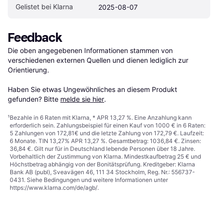
Gelistet bei Klarna
2025-08-07
Feedback
Die oben angegebenen Informationen stammen von 
verschiedenen externen Quellen und dienen lediglich zur 
Orientierung.

Haben Sie etwas Ungewöhnliches an diesem Produkt 
gefunden? Bitte 
melde sie hier
.
¹
Bezahle in 6 Raten mit Klarna, * APR 13,27 %. Eine Anzahlung kann
erforderlich sein. Zahlungsbeispiel für einen Kauf von 1000 € in 6 Raten:
5 Zahlungen von 172,81€ und die letzte Zahlung von 172,79 €. Laufzeit:
6 Monate. TIN 13,27% APR 13,27 %. Gesamtbetrag: 1036,84 €. Zinsen:
36,84 €. Gilt nur für in Deutschland lebende Personen über 18 Jahre.
Vorbehaltlich der Zustimmung von Klarna. Mindestkaufbetrag 25 € und
Höchstbetrag abhängig von der Bonitätsprüfung. Kreditgeber: Klarna
Bank AB (publ), Sveavägen 46, 111 34 Stockholm, Reg. Nr.: 556737-
0431. Siehe Bedingungen und weitere Informationen unter
https://www.klarna.com/de/agb/
.