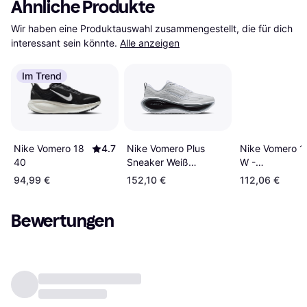
Ähnliche Produkte
Wir haben eine Produktauswahl zusammengestellt, die für dich 
interessant sein könnte.
Alle anzeigen
Im Trend
Nike Vomero 18
4.7
Nike Vomero 1
Nike Vomero Plus
40
W -
Sneaker Weiß
White/Photon
Schwarz Cool Grey
94,99 €
152,10 €
112,06 €
Dust/Summit
White/Metallic
Bewertungen
Silver