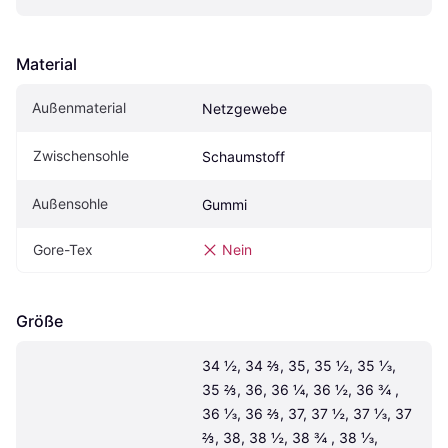
Material
Außenmaterial
Netzgewebe
Zwischensohle
Schaumstoff
Außensohle
Gummi
Gore-Tex
Nein
Größe
34 ½, 34 ⅔, 35, 35 ½, 35 ⅓, 
35 ⅔, 36, 36 ¼, 36 ½, 36 ¾ , 
36 ⅓, 36 ⅔, 37, 37 ½, 37 ⅓, 37 
⅔, 38, 38 ½, 38 ¾ , 38 ⅓, 