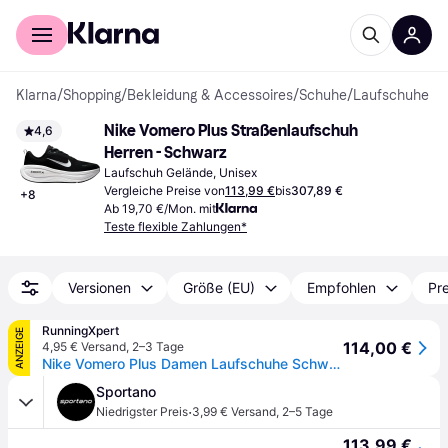
Für Shopper
Für Händler
Klarna
/
Shopping
/
Bekleidung & Accessoires
/
Schuhe
/
Laufschuhe
Nike Vomero Plus Straßenlaufschuh 
4,6
Herren - Schwarz
Laufschuh Gelände, Unisex
Vergleiche Preise von
113,99 €
bis
307,89 €
+
8
Ab 19,70 €/Mon. mit
Teste flexible Zahlungen*
Versionen
Größe (EU)
Empfohlen
Pre
RunningXpert
ANZEIGE
114,00 €
4,95 € Versand
,
2–3 Tage
Nike Vomero Plus Damen Laufschuhe Schwarz
Sportano
·
Niedrigster Preis
3,99 € Versand
,
2–5 Tage
113,99 €