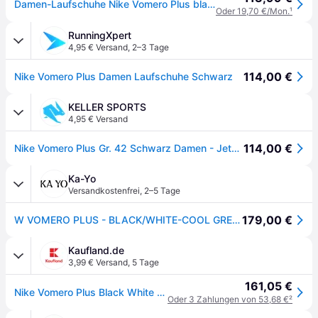
Damen-Laufschuhe Nike Vomero Plus black/cool grey/metallic dark grey/white
Oder 19,70 €/Mon.
¹
RunningXpert
4,95 € Versand
,
2–3 Tage
114,00 €
Nike Vomero Plus Damen Laufschuhe Schwarz
KELLER SPORTS
4,95 € Versand
114,00 €
Nike Vomero Plus Gr. 42 Schwarz Damen - Jetzt bei Keller Sports kaufen!
Ka-Yo
Versandkostenfrei
,
2–5 Tage
179,00 €
W VOMERO PLUS - BLACK/WHITE-COOL GREY-MTLC DARK GREY - 9
Kaufland.de
3,99 € Versand
,
5 Tage
161,05 €
Nike Vomero Plus Black White (Women's) - EU 40
Oder 3 Zahlungen von 53,68 €
²