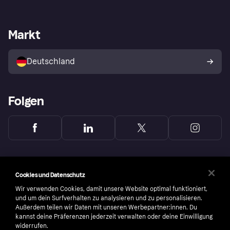
Einloggen
Sicher shoppen mit Klarna
Händlersupport
Entwicklerseite
Mit Klarna einkaufen
Festgeld
Händlerportal
Betriebsstatus
Markt
Klarna App
Datenschutzeinstellungen
Mit Klarna verkaufen
Plattformen und Partner
Shops entdecken
Dein Widerrufsrecht
Deutschland
Käuferschutzrichtlinie
Folgen
Cookies und Datenschutz
Wir verwenden Cookies, damit unsere Website optimal funktioniert,
und um dein Surfverhalten zu analysieren und zu personalisieren.
Außerdem teilen wir Daten mit unseren Werbepartner:innen. Du
kannst deine Präferenzen jederzeit verwalten oder deine Einwilligung
widerrufen.