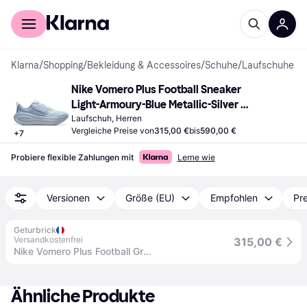
Für Shopper
Für Händler
Klarna
/
Shopping
/
Bekleidung & Accessoires
/
Schuhe
/
Laufschuhe
Nike Vomero Plus Football Sneaker 
Light-Armoury-Blue Metallic-Silver 
Ashen-Slate
Laufschuh, Herren
Vergleiche Preise von
315,00 €
bis
590,00 €
+
7
Probiere flexible Zahlungen mit
Lerne wie
Versionen
Größe (EU)
Empfohlen
Pre
Geturbrick
Versandkostenfrei
315,00 €
Nike Vomero Plus Football Grey Ashen Slate - 46 / Standard
Ähnliche Produkte