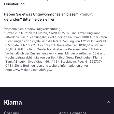
Orientierung.

Haben Sie etwas Ungewöhnliches an diesem Produkt 
gefunden? Bitte 
melde sie hier
.
¹
Vorbehaltlich Kreditwürdigkeitsprüfung.
²
Bezahle in 6 Raten mit Klarna, * APR 13,27 %. Eine Anzahlung kann
erforderlich sein. Zahlungsbeispiel für einen Kauf von 1000 € in 6 Raten:
5 Zahlungen von 172,81€ und die letzte Zahlung von 172,79 €. Laufzeit:
6 Monate. TIN 13,27% APR 13,27 %. Gesamtbetrag: 1036,84 €. Zinsen:
36,84 €. Gilt nur für in Deutschland lebende Personen über 18 Jahre.
Vorbehaltlich der Zustimmung von Klarna. Mindestkaufbetrag 25 € und
Höchstbetrag abhängig von der Bonitätsprüfung. Kreditgeber: Klarna
Bank AB (publ), Sveavägen 46, 111 34 Stockholm, Reg. Nr.: 556737-
0431. Siehe Bedingungen und weitere Informationen unter
https://www.klarna.com/de/agb/
.
Klarna
Über uns
Anti-Geldwäsche