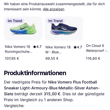
Wir haben eine Produktauswahl zusammengestellt, die für dich 
interessant sein könnte.
Alle anzeigen
Im Trend
Im Trend
On Cloud 6
Nike Vomero 18
4.7
Nike Vomero 18
4.7
Waterproof -
Runningschuhe
M - Blue
Black
Weiß Schwarz
Void/Blue
107,95 €
99,55 €
116,60 €
Spruce
Lightning/Bright
Crimson/Metallic
Produktinformationen
Silver
Der niedrigste Preis für 
Nike Vomero Plus Football 
Sneaker Light-Armoury-Blue Metallic-Silver Ashen-
Slate
 beträgt derzeit 
315,00 €
. Dies ist der günstigste 
Preis im Vergleich zu 1 anderen Shop.
Vergleiche: