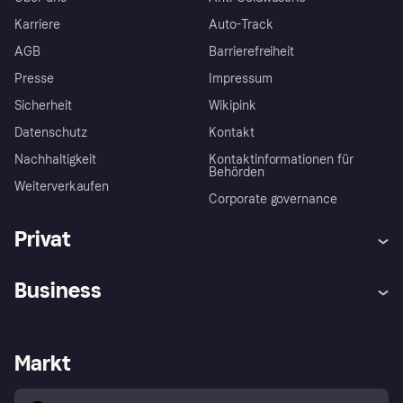
Karriere
Auto-Track
AGB
Barrierefreiheit
Presse
Impressum
Sicherheit
Wikipink
Datenschutz
Kontakt
Nachhaltigkeit
Kontaktinformationen für
Behörden
Weiterverkaufen
Corporate governance
Privat
Hilfe
Beschwerden
Business
Einloggen
Sicher shoppen mit Klarna
Händlersupport
Entwicklerseite
Mit Klarna einkaufen
Festgeld
Händlerportal
Betriebsstatus
Markt
Klarna App
Datenschutzeinstellungen
Mit Klarna verkaufen
Plattformen und Partner
Shops entdecken
Dein Widerrufsrecht