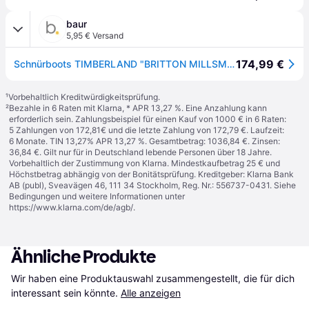
baur
5,95 € Versand
174,99 €
Schnürboots TIMBERLAND "BRITTON MILLSMID LACE UP CHUKKA BOOT", Herren, Gr. 43, braun (rust suede), Leder, Schuhe Schnürboots, Winterstiefel, Schnürstiefel, Winterschuhe
¹
Vorbehaltlich Kreditwürdigkeitsprüfung.
²
Bezahle in 6 Raten mit Klarna, * APR 13,27 %. Eine Anzahlung kann
erforderlich sein. Zahlungsbeispiel für einen Kauf von 1000 € in 6 Raten:
5 Zahlungen von 172,81€ und die letzte Zahlung von 172,79 €. Laufzeit:
6 Monate. TIN 13,27% APR 13,27 %. Gesamtbetrag: 1036,84 €. Zinsen:
36,84 €. Gilt nur für in Deutschland lebende Personen über 18 Jahre.
Vorbehaltlich der Zustimmung von Klarna. Mindestkaufbetrag 25 € und
Höchstbetrag abhängig von der Bonitätsprüfung. Kreditgeber: Klarna Bank
AB (publ), Sveavägen 46, 111 34 Stockholm, Reg. Nr.: 556737-0431. Siehe
Bedingungen und weitere Informationen unter
https://www.klarna.com/de/agb/
.
Ähnliche Produkte
Wir haben eine Produktauswahl zusammengestellt, die für dich 
interessant sein könnte.
Alle anzeigen