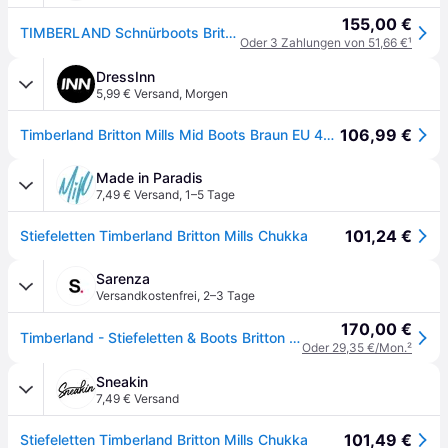
155,00 €
TIMBERLAND Schnürboots Britton Mills
Oder 3 Zahlungen von 51,66 €
¹
DressInn
5,99 € Versand
,
Morgen
106,99 €
Timberland Britton Mills Mid Boots Braun EU 42 Mann
Made in Paradis
7,49 € Versand
,
1–5 Tage
101,24 €
Stiefeletten Timberland Britton Mills Chukka
Sarenza
Versandkostenfrei
,
2–3 Tage
170,00 €
Timberland - Stiefeletten & Boots Britton Mills Mid Lace Up Chukka - Braun - Größe 44
Oder 29,35 €/Mon.
²
Sneakin
7,49 € Versand
101,49 €
Stiefeletten Timberland Britton Mills Chukka