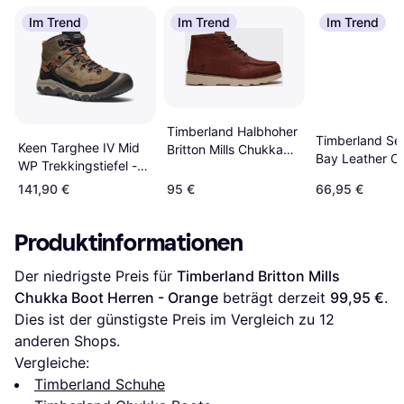
Im Trend
Im Trend
Im Trend
Timberland Halbhoher
Timberland Se
Keen Targhee IV Mid
Britton Mills Chukka
Bay Leather C
WP Trekkingstiefel -
Boot - Braun
Braun
Hellbraun/Schwarz
141,90 €
95 €
66,95 €
Produktinformationen
Der niedrigste Preis für 
Timberland Britton Mills 
Chukka Boot Herren - Orange
 beträgt derzeit 
99,95 €
. 
Dies ist der günstigste Preis im Vergleich zu 
12
anderen Shops.
Vergleiche:
Timberland Schuhe