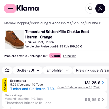
Für Shopper
Für Händler
Klarna
/
Shopping
/
Bekleidung & Accessoires
/
Schuhe
/
Chukka Boots
Timberland Britton Mills Chukka Boot 
Herren - Orange
Chukka Boot, Herren
Vergleiche Preise von
99,95 €
bis
199,50 €
Probiere flexible Zahlungen mit
Lerne wie
Größe (EU)
Empfohlen
Preis inklusive Vers
Esdemarca
ANZEIGE
131,25 €
5,99 € Versand
,
10 Tage
Oder 3 Zahlungen von 43,75 €
¹
Timberland für Herren. TB0A6CEPEIZ1 Britton Mills Chukka Lederstiefel braun (41), Wohnung, Schnürsenkel, Lässig, Draußen
Deporvillage
Versandkostenfrei
,
1–3 Tage
99,95 €
Timberland Britton Mills Lace Up Chukka Stiefel orange - 45