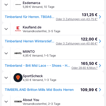
Esdemarca
5,99 € Versand
,
10 Tage
131,25 €
Timberland für Herren. TB0A6CEPEIZ1 Britton Mills Chukka Lederstiefel braun (45.5), Wohnung, Schnürsenkel, Lässig, Draußen
Oder 3 Zahlungen von 43,75 €
¹
Kaufland.de
Versandkostenfrei
,
3–5 Tage
122,00 €
Timberland Herren Winterstiefel A6CEP mit knöchelhohem Schaft in Braun und Weiß
Oder 3 Zahlungen von 40,66 €
¹
MIINTO
4,95 € Versand
,
1–5 Tage
165,50 €
Timberland - Brit Mid Lace - - Shoes - Herren - Braun - 40 EU
Oder 28,60 €/Mon.
²
SportScheck
4,50 € Versand
,
1–3 Tage
109,99 €
TIMBERLAND Britton Mills Mid Boots Herren
About You
Versandkostenfrei
,
2–3 Tage