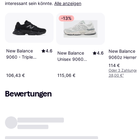
interessant sein könnte.
Alle anzeigen
-13%
New Balance
4.6
New Balance
New Balance
4.6
9060 - Triple
9060z Herren
Unisex 9060
Black Suede
Sneaker -
114 €
Sneaker Lone
U9060BPM
Black/Faded
Oder 3 Zahlunge
Star Grey Grau
106,43 €
115,06 €
38,00 €
¹
Bewertungen