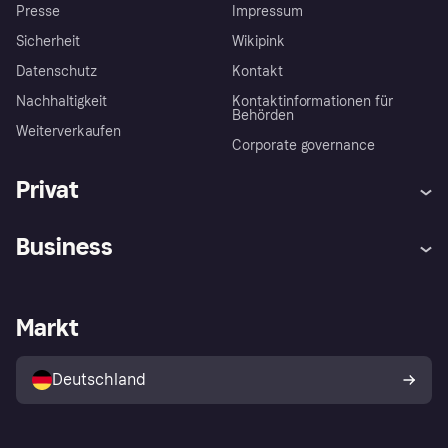
Presse
Impressum
Sicherheit
Wikipink
Datenschutz
Kontakt
Nachhaltigkeit
Kontaktinformationen für
Behörden
Weiterverkaufen
Corporate governance
Privat
Hilfe
Beschwerden
Business
Einloggen
Sicher shoppen mit Klarna
Händlersupport
Entwicklerseite
Mit Klarna einkaufen
Festgeld
Händlerportal
Betriebsstatus
Markt
Klarna App
Datenschutzeinstellungen
Mit Klarna verkaufen
Plattformen und Partner
Shops entdecken
Dein Widerrufsrecht
Deutschland
Käuferschutzrichtlinie