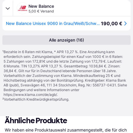
New Balance
5,00 € Versand
190,00 €
New Balance Unisex 9060 in Grau/Weiß/Schwarz/Beige, Wildleder/Mesh, Größe 43
Alle anzeigen (16)
¹
Bezahle in 6 Raten mit Klarna, * APR 13,27 %. Eine Anzahlung kann
erforderlich sein. Zahlungsbeispiel für einen Kauf von 1000 € in 6 Raten:
5 Zahlungen von 172,81€ und die letzte Zahlung von 172,79 €. Laufzeit:
6 Monate. TIN 13,27% APR 13,27 %. Gesamtbetrag: 1036,84 €. Zinsen:
36,84 €. Gilt nur für in Deutschland lebende Personen über 18 Jahre.
Vorbehaltlich der Zustimmung von Klarna. Mindestkaufbetrag 25 € und
Höchstbetrag abhängig von der Bonitätsprüfung. Kreditgeber: Klarna Bank
AB (publ), Sveavägen 46, 111 34 Stockholm, Reg. Nr.: 556737-0431. Siehe
Bedingungen und weitere Informationen unter
https://www.klarna.com/de/agb/
.
²
Vorbehaltlich Kreditwürdigkeitsprüfung.
Ähnliche Produkte
Wir haben eine Produktauswahl zusammengestellt, die für dich 