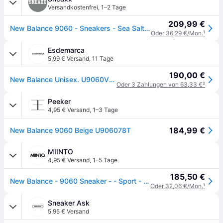
Versandkostenfrei
,
1–2 Tage
209,99 €
New Balance 9060 - Sneakers - Sea Salt Leopard Print - EU 43
Oder 36,29 €/Mon.
¹
Esdemarca
5,99 € Versand
,
11 Tage
190,00 €
New Balance Unisex. U9060V1 Leder-Sneaker 9060, beige (43), Wohnung, Spaltleder, Schnürsenkel, Lässig
Oder 3 Zahlungen von 63,33 €
²
Peeker
4,95 € Versand
,
1–3 Tage
184,99 €
New Balance 9060 Beige U906078T
MIINTO
4,95 € Versand
,
1–5 Tage
185,50 €
New Balance - 9060 Sneaker - - Sport - Herren - Beige - 40 EU
Oder 32,06 €/Mon.
¹
Sneaker Ask
5,95 € Versand