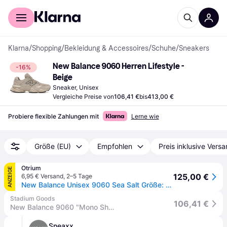
Für Shopper
Für Händler
Klarna
/
Shopping
/
Bekleidung & Accessoires
/
Schuhe
/
Sneakers
New Balance 9060 Herren Lifestyle - 
-16%
Beige
Sneaker, Unisex
Vergleiche Preise von
106,41 €
bis
413,00 €
Probiere flexible Zahlungen mit
Lerne wie
Größe (EU)
Empfohlen
Preis inklusive Vers
Otrium
ANZEIGE
125,00 €
6,95 € Versand
,
2–5 Tage
New Balance Unisex 9060 Sea Salt Größe: 42 | Trainers Outlet | Unisex | Weiß
Stadium Goods
106,41 €
New Balance 9060 "Mono Shipyard" U906078T" - Shoes - Size 10 - Beige
Sneaxx