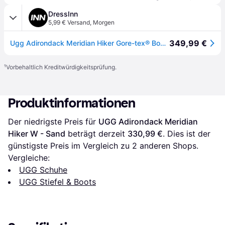
DressInn
5,99 € Versand
,
Morgen
349,99 €
Ugg Adirondack Meridian Hiker Gore-tex® Boots Braun EU 36 Frau
¹
Vorbehaltlich Kreditwürdigkeitsprüfung.
Produktinformationen
Der niedrigste Preis für 
UGG Adirondack Meridian 
Hiker W - Sand
 beträgt derzeit 
330,99 €
. Dies ist der 
günstigste Preis im Vergleich zu 
2
 anderen Shops.
Vergleiche:
UGG Schuhe
UGG Stiefel & Boots