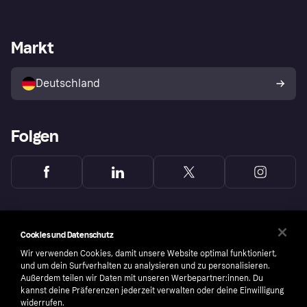
Einloggen
Sicher shoppen mit Klarna
Händlersupport
Entwicklerseite
Mit Klarna einkaufen
Festgeld
Händlerportal
Betriebsstatus
Markt
Klarna App
Datenschutzeinstellungen
Mit Klarna verkaufen
Plattformen und Partner
Shops entdecken
Dein Widerrufsrecht
Deutschland
Käuferschutzrichtlinie
Folgen
Cookies und Datenschutz
Wir verwenden Cookies, damit unsere Website optimal funktioniert,
und um dein Surfverhalten zu analysieren und zu personalisieren.
Außerdem teilen wir Daten mit unseren Werbepartner:innen. Du
kannst deine Präferenzen jederzeit verwalten oder deine Einwilligung
widerrufen.