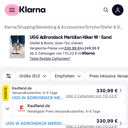
Für Shopper
Für Händler
Klarna
/
Shopping
/
Bekleidung & Accessoires
/
Schuhe
/
Stiefel & Boots
UGG Adirondack Meridian Hiker W - Sand
Stiefel & Boots, Gore-Tex, Damen
Vergleiche Preise von
330,99 €
bis
349,99 €
Ab 3 Zahlungen von 110,33 € mit
Teste flexible Zahlungen*
Größe (EU)
Empfohlen
Preis inklusive Vers
Kaufland.de
ANZEIGE
330,99 €
Versandkostenfrei
,
4–6 Tage
Oder 3 Zahlungen von 110,33 €
¹
UGG W ADIRONDACK MERIDIAN HIKE Brown
Kaufland.de
·
Niedrigster Preis
Versandkostenfrei
,
4–6 Tage
330,99 €
UGG W ADIRONDACK MERIDIAN HIKE Brown
Oder 3 Zahlungen von 110,33 €
¹