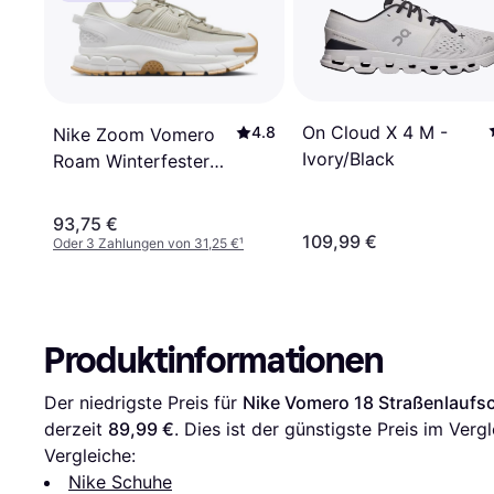
On Cloud X 4 M -
4.8
Nike Zoom Vomero
Ivory/Black
Roam Winterfester
Schuh Damen - Weiß
93,75 €
109,99 €
Oder 3 Zahlungen von 31,25 €
¹
Produktinformationen
Der niedrigste Preis für 
Nike Vomero 18 Straßenlaufs
derzeit 
89,99 €
. Dies ist der günstigste Preis im Vergl
Vergleiche:
Nike Schuhe