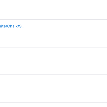
Damen-Laufschuhe Nike Vomero 18 ESS Summit White/Chalk/Sea Glass/White