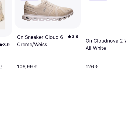
3.9
On Sneaker Cloud 6 -
On Cloudnova 2 W -
Creme/Weiss
3.9
All White
106,99 €
126 €
€
¹