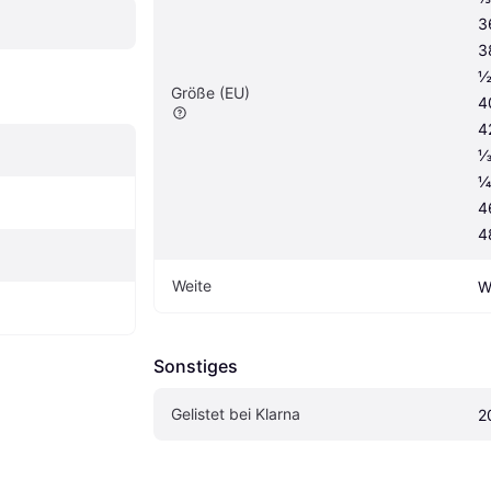
3
3
½
Größe (EU)
4
4
⅓
¼
4
4
Weite
W
Sonstiges
Gelistet bei Klarna
2