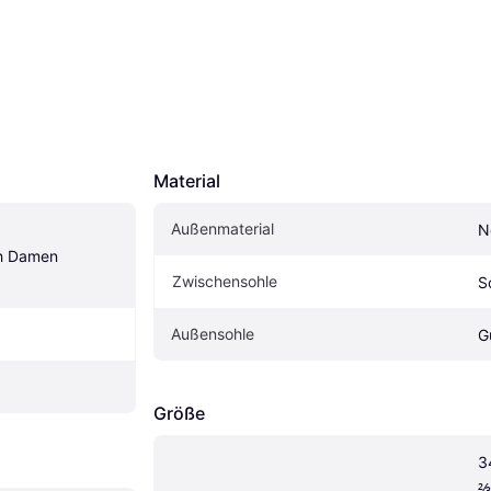
Material
Außenmaterial
N
h Damen 
Zwischensohle
S
Außensohle
G
Größe
3
⅔