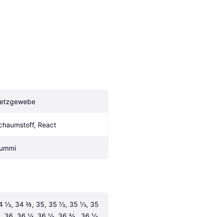
etzgewebe
chaumstoff, React
ummi
4 ½, 34 ⅔, 35, 35 ½, 35 ⅓, 35 
, 36, 36 ¼, 36 ½, 36 ¾ , 36 ⅓, 