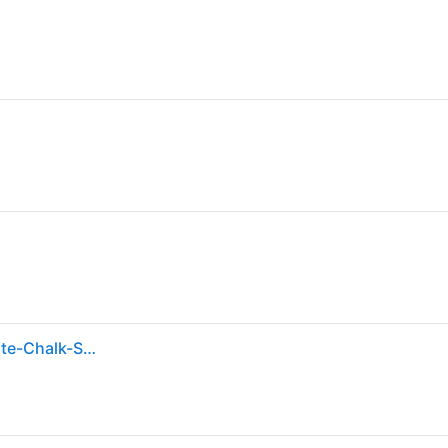
Sneakers Nike W Vomero 18 Ess Summit White/ White-Chalk-Sea Glass EUR 41