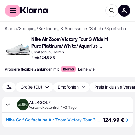
Für Shopper
Für Händler
Klarna
/
Shopping
/
Bekleidung & Accessoires
/
Schuhe
/
Sportschuhe
Nike Air Zoom Victory Tour 3 Wide M - 
Pure Platinum/White/Aquarius 
Blue/Obsidian
Sportschuh, Herren
Preis
124,99 €
Probiere flexible Zahlungen mit
Lerne wie
Größe (EU)
Empfohlen
Preis inklusive Vers
ALL4GOLF
Versandkostenfrei
,
1–3 Tage
124,99 €
Nike Golf Golfschuhe Air Zoom Victory Tour 3 weißschwarz