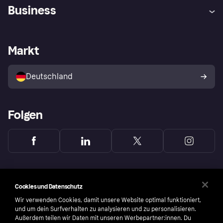
Hilfe
Beschwerden
Business
Einloggen
Sicher shoppen mit Klarna
Händlersupport
Entwicklerseite
Mit Klarna einkaufen
Festgeld
Händlerportal
Betriebsstatus
Markt
Klarna App
Datenschutzeinstellungen
Mit Klarna verkaufen
Plattformen und Partner
Shops entdecken
Dein Widerrufsrecht
Deutschland
Käuferschutzrichtlinie
Folgen
Cookies und Datenschutz
Wir verwenden Cookies, damit unsere Website optimal funktioniert,
und um dein Surfverhalten zu analysieren und zu personalisieren.
Außerdem teilen wir Daten mit unseren Werbepartner:innen. Du