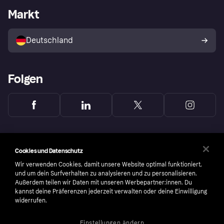
Händlerportal
Betriebsstatus
Markt
Klarna App
Datenschutzeinstellungen
Mit Klarna verkaufen
Plattformen und Partner
Shops entdecken
Dein Widerrufsrecht
Deutschland
Käuferschutzrichtlinie
Folgen
Cookies und Datenschutz
Wir verwenden Cookies, damit unsere Website optimal funktioniert,
und um dein Surfverhalten zu analysieren und zu personalisieren.
Außerdem teilen wir Daten mit unseren Werbepartner:innen. Du
kannst deine Präferenzen jederzeit verwalten oder deine Einwilligung
widerrufen.
Einstellungen ändern