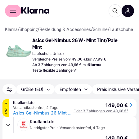
Für Shopper
Für Händler
Klarna
/
Shopping
/
Bekleidung & Accessoires
/
Schuhe
/
Laufschuhe
Asics Gel-Nimbus 26 W - Mint Tint/Pale 
Mint
Laufschuh, Unisex
Vergleiche Preise von
149,00 €
bis
177,99 €
Ab 3 Zahlungen von 49,66 € mit
Teste flexible Zahlungen*
Größe (EU)
Empfohlen
Preis inklusive Vers
Kaufland.de
ANZEIGE
149,00 €
Versandkostenfrei
,
4 Tage
Oder 3 Zahlungen von 49,66 €
¹
Asics Gel-Nimbus 26 Mint Tint/Pale Mint 43.5
Kaufland.de
·
Niedrigster Preis
Versandkostenfrei
,
4 Tage
149,00 €