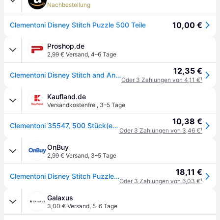
Nachbestellung
10,00 €
Clementoni Disney Stitch Puzzle 500 Teile
Proshop.de
2,99 € Versand
,
4–6 Tage
12,35 €
Clementoni Disney Stitch and Angel Sandcastle (500)
Oder 3 Zahlungen von 4,11 €
¹
Kaufland.de
Versandkostenfrei
,
3–5 Tage
10,38 €
Clementoni 35547, 500 Stück(e), Cartoons, 18 Jahr(e)
Oder 3 Zahlungen von 3,46 €
¹
OnBuy
2,99 € Versand
,
3–5 Tage
18,11 €
Clementoni Disney Stitch Puzzle 500 Teile Puzzle-Poster fr Erwachsene inklusive. Disney-Puzzle-Spa fr Erwachsene. Hergestellt in Italien,
Oder 3 Zahlungen von 6,03 €
¹
Galaxus
3,00 € Versand
,
5–6 Tage