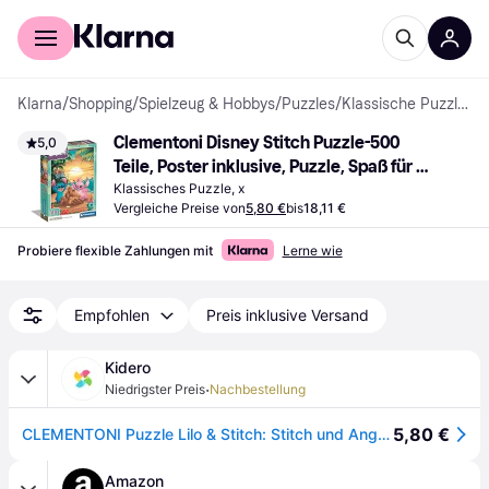
Für Shopper
Für Händler
Klarna
/
Shopping
/
Spielzeug & Hobbys
/
Puzzles
/
Klassische Puzzles
Clementoni Disney Stitch Puzzle-500 
5,0
Teile, Poster inklusive, Puzzle, Spaß für 
Erwachsene, Made in Italy, 35547, 
Klassisches Puzzle, x
Vergleiche Preise von
5,80 €
bis
18,11 €
Mehrfarbig
Probiere flexible Zahlungen mit
Lerne wie
Empfohlen
Preis inklusive Versand
Kidero
·
Niedrigster Preis
Nachbestellung
5,80 €
CLEMENTONI Puzzle Lilo & Stitch: Stitch und Angel 500 Teile
Amazon