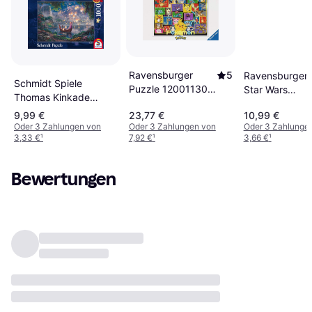
Ravensburger
5
Ravensburger
Schmidt Spiele
Puzzle 12001130
Star Wars
Thomas Kinkade
Leuchtende
Challenge
Disney Rapunzel 1000
9,99 €
23,77 €
10,99 €
Pokémon 2000
Puzzle 1000
Pieces
Oder 3 Zahlungen von
Oder 3 Zahlungen von
Oder 3 Zahlunge
Teile
Pieces
3,33 €
¹
7,92 €
¹
3,66 €
¹
Bewertungen