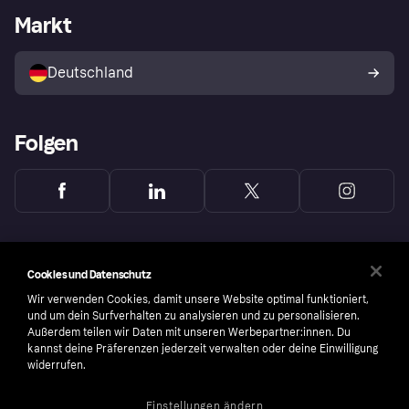
Händlerportal
Betriebsstatus
Markt
Klarna App
Datenschutzeinstellungen
Mit Klarna verkaufen
Plattformen und Partner
Shops entdecken
Dein Widerrufsrecht
Deutschland
Käuferschutzrichtlinie
Folgen
Cookies und Datenschutz
Wir verwenden Cookies, damit unsere Website optimal funktioniert,
und um dein Surfverhalten zu analysieren und zu personalisieren.
Außerdem teilen wir Daten mit unseren Werbepartner:innen. Du
kannst deine Präferenzen jederzeit verwalten oder deine Einwilligung
widerrufen.
Einstellungen ändern