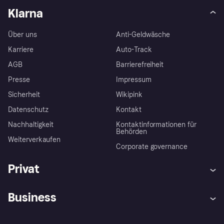
Klarna
Über uns
Anti-Geldwäsche
Karriere
Auto-Track
AGB
Barrierefreiheit
Presse
Impressum
Sicherheit
Wikipink
Datenschutz
Kontakt
Nachhaltigkeit
Kontaktinformationen für
Behörden
Weiterverkaufen
Corporate governance
Privat
Hilfe
Beschwerden
Business
Einloggen
Sicher shoppen mit Klarna
Händlersupport
Entwicklerseite
Mit Klarna einkaufen
Festgeld