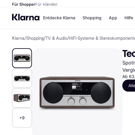
Für Shopper
Für Händler
Entdecke Klarna
Shopping
App
Hilfe
Klarna
/
Shopping
/
TV & Audio
/
HiFi-Systeme & Stereokomponent
Zahlungsmethoden
Shops
Zahlungsmethoden
Kaufla
Tec
Sofort bezahlen
eBay
Bezahle in 3 Teilzahlunge
Temu
Spoti
Bezahle in bis zu 30 Tage
Samsu
Ratenzahlung
SHEIN
Vergl
Ab 63
All
Alle Shops
+9