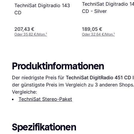
TechniSat Digitradio 1
TechniSat Digitradio 143
CD - Silver
CD
207,43 €
189,05 €
Oder 35,82 €/Mon.
¹
Oder 32,64 €/Mon.
¹
Produktinformationen
Der niedrigste Preis für 
TechniSat DigitRadio 451 CD 
der günstigste Preis im Vergleich zu 
3
 anderen Shops
Vergleiche:
TechniSat Stereo-Paket
Spezifikationen