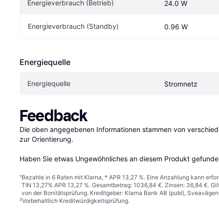
Energieverbrauch (Betrieb)
24.0 W
Energieverbrauch (Standby)
0.96 W
Energiequelle
Energiequelle
Stromnetz
Feedback
Die oben angegebenen Informationen stammen von verschieden
zur Orientierung.

Haben Sie etwas Ungewöhnliches an diesem Produkt gefunden
¹
Bezahle in 6 Raten mit Klarna, * APR 13,27 %. Eine Anzahlung kann erfor
TIN 13,27% APR 13,27 %. Gesamtbetrag: 1036,84 €. Zinsen: 36,84 €. Gil
von der Bonitätsprüfung. Kreditgeber: Klarna Bank AB (publ), Sveaväge
²
Vorbehaltlich Kreditwürdigkeitsprüfung.