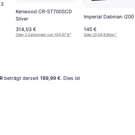
43
Kenwood CR-ST700SCD
Imperial Dabman i20
Silver
314,03 €
145 €
Oder 3 Zahlungen von 104,67 €
²
Oder 25,06 €/Mon.
¹
IR
 beträgt derzeit 
189,99 €
. Dies ist 
.