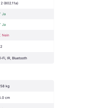
i 2 (802.11a)
Ja
Ja
Nein
.2
i-Fi, IR, Bluetooth
.58 kg
5.0 cm