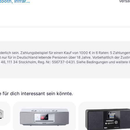
TechniSat DigitRadio 451 (DAB+, Internetradio, Bluetooth, Infrarot, WLAN), Radio, Braun, Weiss
Versa
derlich sein. Zahlungsbeispiel für einen Kauf von 1000 € in 6 Raten: 5 Zahlunge
t nur für in Deutschland lebende Personen über 18 Jahre. Vorbehaltlich der Zu
n 46, 111 34 Stockholm, Reg. Nr.: 556737-0431. Siehe Bedingungen und weitere 
für dich interessant sein könnte.