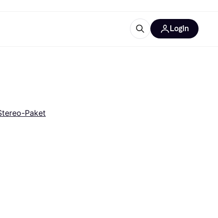
Login
Weitere Informationen
sstattung
M
Was ist Klarna?
Artikel
Stereo-Paket
tegorien