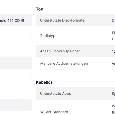
Ton
Unterstützte Disc-Formate
adio 451 CD IR
C
F
Radiotyp
D
Anzahl Vorwahlspeicher
1
Manuelle Audioeinstellungen
V
Kabellos
Unterstützte Apps
S
W
WLAN-Standard
(