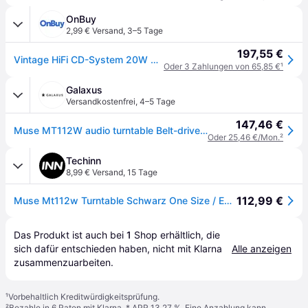
OnBuy
2,99 € Versand
,
3–5 Tage
197,55 €
Vintage HiFi CD-System 20W mit Plattenspieler - CD/FM/USB/AUX - 33/45/78 U/min MT-112W-MATCH
Oder 3 Zahlungen von 65,85 €
¹
Galaxus
Versandkostenfrei
,
4–5 Tage
147,46 €
Muse MT112W audio turntable Belt-drive audio turntable Brown, Plattenspieler, Braun
Oder 25,46 €/Mon.
²
Techinn
8,99 € Versand
,
15 Tage
112,99 €
Muse Mt112w Turntable Schwarz One Size / EU Plug 220V
Das Produkt ist auch bei 
1
Shop
 erhältlich, die 
sich dafür entschieden haben, nicht mit Klarna 
Alle anzeigen
zusammenzuarbeiten.
¹
Vorbehaltlich Kreditwürdigkeitsprüfung.
²
Bezahle in 6 Raten mit Klarna, * APR 13,27 %. Eine Anzahlung kann