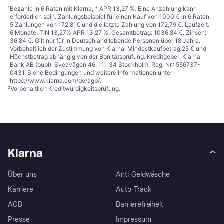
¹
Bezahle in 6 Raten mit Klarna, * APR 13,27 %. Eine Anzahlung kann
erforderlich sein. Zahlungsbeispiel für einen Kauf von 1000 € in 6 Raten:
5 Zahlungen von 172,81€ und die letzte Zahlung von 172,79 €. Laufzeit:
6 Monate. TIN 13,27% APR 13,27 %. Gesamtbetrag: 1036,84 €. Zinsen:
36,84 €. Gilt nur für in Deutschland lebende Personen über 18 Jahre.
Vorbehaltlich der Zustimmung von Klarna. Mindestkaufbetrag 25 € und
Höchstbetrag abhängig von der Bonitätsprüfung. Kreditgeber: Klarna
Bank AB (publ), Sveavägen 46, 111 34 Stockholm, Reg. Nr.: 556737-
0431. Siehe Bedingungen und weitere Informationen unter
https://www.klarna.com/de/agb/
.
²
Vorbehaltlich Kreditwürdigkeitsprüfung.
Klarna
Über uns
Anti-Geldwäsche
Karriere
Auto-Track
AGB
Barrierefreiheit
Presse
Impressum