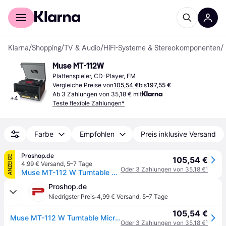
Für Shopper
Für Händler
Klarna
/
Shopping
/
TV & Audio
/
HiFi-Systeme & Stereokomponenten
/
Muse MT-112W
Plattenspieler, CD-Player, FM
Vergleiche Preise von
105,54 €
bis
197,55 €
Ab 3 Zahlungen von 35,18 € mit
+
4
Teste flexible Zahlungen*
Farbe
Empfohlen
Preis inklusive Versand
Proshop.de
ANZEIGE
105,54 €
4,99 € Versand
,
5–7 Tage
Oder 3 Zahlungen von 35,18 €
¹
Muse MT-112 W Turntable Micro system FM BT CD USB Retro - Plattenspieler
Proshop.de
·
Niedrigster Preis
4,99 € Versand
,
5–7 Tage
105,54 €
Muse MT-112 W Turntable Micro system FM BT CD USB Retro - Plattenspieler
Oder 3 Zahlungen von 35,18 €
¹