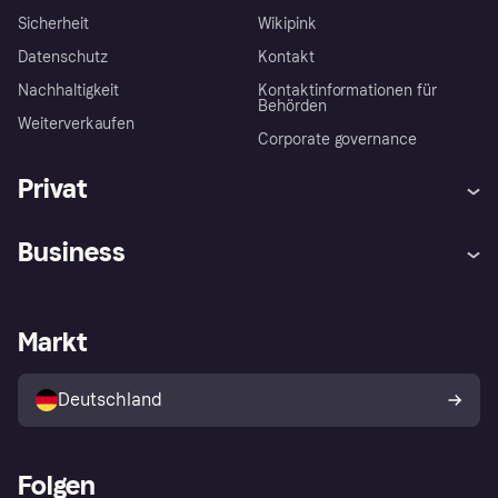
Sicherheit
Wikipink
Datenschutz
Kontakt
Nachhaltigkeit
Kontaktinformationen für
Behörden
Weiterverkaufen
Corporate governance
Privat
Hilfe
Beschwerden
Business
Einloggen
Sicher shoppen mit Klarna
Händlersupport
Entwicklerseite
Mit Klarna einkaufen
Festgeld
Händlerportal
Betriebsstatus
Markt
Klarna App
Datenschutzeinstellungen
Mit Klarna verkaufen
Plattformen und Partner
Shops entdecken
Dein Widerrufsrecht
Deutschland
Käuferschutzrichtlinie
Folgen