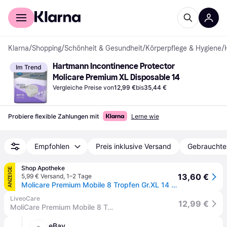
Für Shopper
Für Händler
Klarna
/
Shopping
/
Schönheit & Gesundheit
/
Körperpflege & Hygiene
/
Hartmann Incontinence Protector 
Im Trend
Molicare Premium XL Disposable 14
Vergleiche Preise von
12,99 €
bis
35,44 €
Probiere flexible Zahlungen mit
Lerne wie
Empfohlen
Preis inklusive Versand
Gebrauchte
Shop Apotheke
ANZEIGE
13,60 €
5,99 € Versand
,
1–2 Tage
Molicare Premium Mobile 8 Tropfen Gr.XL 14 St Einweghosen
LiveoCare
12,99 €
MoliCare Premium Mobile 8 Tropfen
eBay