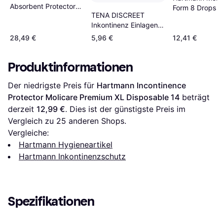
Absorbent Protector
Form 8 Drops 
TENA DISCREET
Pads 6-pack
Inkontinenz Einlagen
normal 24 St
28,49 €
5,96 €
12,41 €
Produktinformationen
Der niedrigste Preis für 
Hartmann Incontinence 
Protector Molicare Premium XL Disposable 14
 beträgt 
derzeit 
12,99 €
. Dies ist der günstigste Preis im 
Vergleich zu 
25
 anderen Shops.
Vergleiche:
Hartmann Hygieneartikel
Hartmann Inkontinenzschutz
Spezifikationen