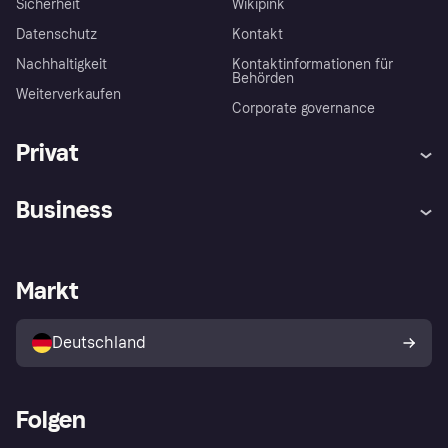
Sicherheit
Wikipink
Datenschutz
Kontakt
Nachhaltigkeit
Kontaktinformationen für
Behörden
Weiterverkaufen
Corporate governance
Privat
Hilfe
Beschwerden
Business
Einloggen
Sicher shoppen mit Klarna
Händlersupport
Entwicklerseite
Mit Klarna einkaufen
Festgeld
Händlerportal
Betriebsstatus
Markt
Klarna App
Datenschutzeinstellungen
Mit Klarna verkaufen
Plattformen und Partner
Shops entdecken
Dein Widerrufsrecht
Deutschland
Käuferschutzrichtlinie
Folgen