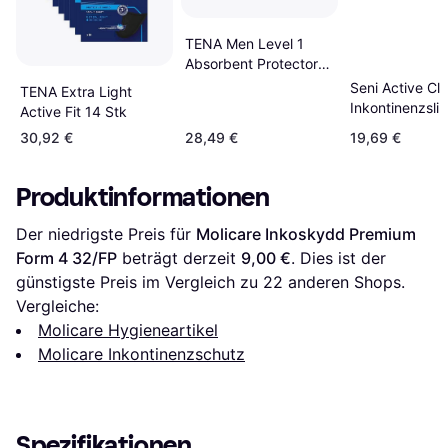
TENA Men Level 1
Absorbent Protector
Pads 6-pack
Seni Active Cla
TENA Extra Light
Inkontinenzslip
Active Fit 14 Stk
XL 30 St
30,92 €
28,49 €
19,69 €
Produktinformationen
Der niedrigste Preis für 
Molicare Inkoskydd Premium 
Form 4 32/FP
 beträgt derzeit 
9,00 €
. Dies ist der 
günstigste Preis im Vergleich zu 
22
 anderen Shops.
Vergleiche:
Molicare Hygieneartikel
Molicare Inkontinenzschutz
Spezifikationen