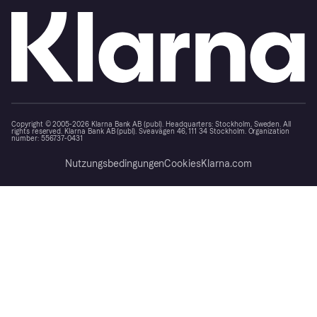
Copyright © 2005-2026 Klarna Bank AB (publ). Headquarters: Stockholm, Sweden. All
rights reserved. Klarna Bank AB (publ). Sveavägen 46, 111 34 Stockholm. Organization
number: 556737-0431
Nutzungsbedingungen
Cookies
Klarna.com