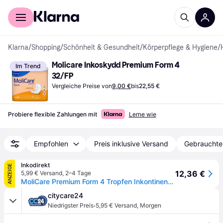
Für Shopper
Für Händler
Klarna
/
Shopping
/
Schönheit & Gesundheit
/
Körperpflege & Hygiene
/
Molicare Inkoskydd Premium Form 4 
Im Trend
32/FP
Vergleiche Preise von
9,00 €
bis
22,55 €
Probiere flexible Zahlungen mit
Lerne wie
Empfohlen
Preis inklusive Versand
Gebrauchte
Inkodirekt
ANZEIGE
12,36 €
5,99 € Versand
,
2–4 Tage
MoliCare Premium Form 4 Tropfen Inkontinenzvorlagen 32 Stück
citycare24
·
Niedrigster Preis
5,95 € Versand
,
Morgen