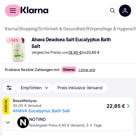
Für Shopper
Für Händler
Klarna
/
Shopping
/
Schönheit & Gesundheit
/
Körperpflege & Hygiene
/
Ahava Deadsea Salt Eucalyptus Bath 
-14%
Salt
Vergleiche Preise von
18,90 €
bis
22,85 €
Probiere flexible Zahlungen mit
Lerne wie
Empfohlen
Preis inklusive Versand
Beautifiedyou
ANZEIGE
22,85 €
30,00 € Versand
AHAVA Eucalyptus Bath Salt
NOTINO
·
Niedrigster Preis
4,45 € Versand
,
2–3 Tage