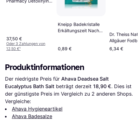
Pharmacy Detoxifying
Seaweed Bath Soak
325g
Kneipp Badekristalle
Erkältungszeit Nacht
Dr. Theiss Nat
naturreines Badesalz
37,50 €
Allgäuer Fodba
der
Oder 3 Zahlungen von
med Fyrrenåleo
0,89 €
6,34 €
12,50 €
¹
trætte fødder 
gr.
Produktinformationen
Der niedrigste Preis für 
Ahava Deadsea Salt 
Eucalyptus Bath Salt
 beträgt derzeit 
18,90 €
. Dies ist 
der günstigste Preis im Vergleich zu 
2
 anderen Shops.
Vergleiche:
Ahava Hygieneartikel
Ahava Badesalze