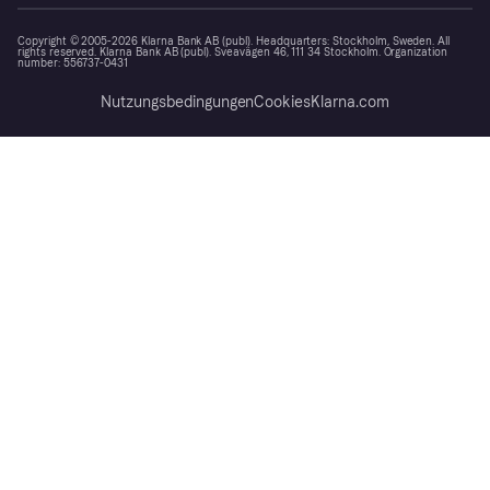
Copyright © 2005-2026 Klarna Bank AB (publ). Headquarters: Stockholm, Sweden. All
rights reserved. Klarna Bank AB (publ). Sveavägen 46, 111 34 Stockholm. Organization
number: 556737-0431
Nutzungsbedingungen
Cookies
Klarna.com