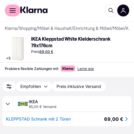
Für Shopper
Für Händler
Klarna
/
Shopping
/
Möbel & Haushalt
/
Einrichtung & Möbel
/
Möbel
/
Kleiderschränke
IKEA Kleppstad White Kleiderschrank 
79x176cm
Preis
69,00 €
+
5
Probiere flexible Zahlungen mit
Lerne wie
Empfohlen
Preis inklusive Versand
IKEA
95,00 € Versand
69,00 €
KLEPPSTAD Schrank mit 2 Türen