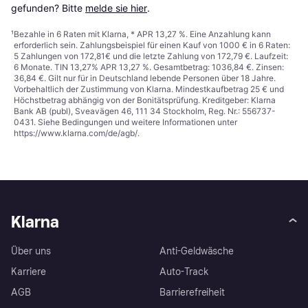
gefunden? Bitte 
melde sie hier
.
¹
Bezahle in 6 Raten mit Klarna, * APR 13,27 %. Eine Anzahlung kann
erforderlich sein. Zahlungsbeispiel für einen Kauf von 1000 € in 6 Raten:
5 Zahlungen von 172,81€ und die letzte Zahlung von 172,79 €. Laufzeit:
6 Monate. TIN 13,27% APR 13,27 %. Gesamtbetrag: 1036,84 €. Zinsen:
36,84 €. Gilt nur für in Deutschland lebende Personen über 18 Jahre.
Vorbehaltlich der Zustimmung von Klarna. Mindestkaufbetrag 25 € und
Höchstbetrag abhängig von der Bonitätsprüfung. Kreditgeber: Klarna
Bank AB (publ), Sveavägen 46, 111 34 Stockholm, Reg. Nr.: 556737-
0431. Siehe Bedingungen und weitere Informationen unter
https://www.klarna.com/de/agb/
.
Klarna
Über uns
Anti-Geldwäsche
Karriere
Auto-Track
AGB
Barrierefreiheit