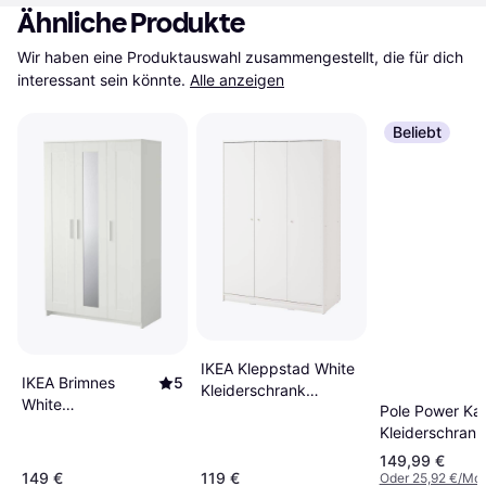
Ähnliche Produkte
Wir haben eine Produktauswahl zusammengestellt, die für dich 
interessant sein könnte.
Alle anzeigen
Beliebt
IKEA Kleppstad White
IKEA Brimnes
5
Kleiderschrank
White
Pole Power Kar
117x176cm
Kleiderschrank
Kleiderschrank
117x190cm
120x195cm
149,99 €
149 €
119 €
Oder 25,92 €/Mon