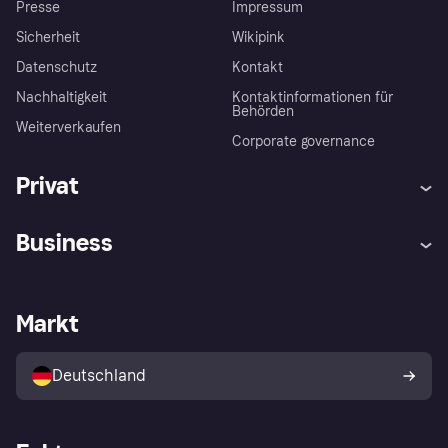
Presse
Impressum
Sicherheit
Wikipink
Datenschutz
Kontakt
Nachhaltigkeit
Kontaktinformationen für
Behörden
Weiterverkaufen
Corporate governance
Privat
Hilfe
Beschwerden
Business
Einloggen
Sicher shoppen mit Klarna
Händlersupport
Entwicklerseite
Mit Klarna einkaufen
Festgeld
Händlerportal
Betriebsstatus
Markt
Klarna App
Datenschutzeinstellungen
Mit Klarna verkaufen
Plattformen und Partner
Shops entdecken
Dein Widerrufsrecht
Deutschland
Käuferschutzrichtlinie