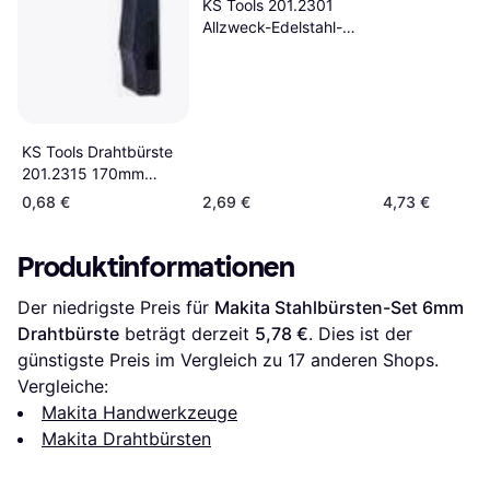
KS Tools 201.2301
Allzweck-Edelstahl-
Drahtbürste, 250 mm
Drahtbürste
KS Tools Drahtbürste
201.2315 170mm
Drahtbürste
0,68 €
2,69 €
4,73 €
Produktinformationen
Der niedrigste Preis für 
Makita Stahlbürsten-Set 6mm 
Drahtbürste
 beträgt derzeit 
5,78 €
. Dies ist der 
günstigste Preis im Vergleich zu 
17
 anderen Shops.
Vergleiche:
Makita Handwerkzeuge
Makita Drahtbürsten