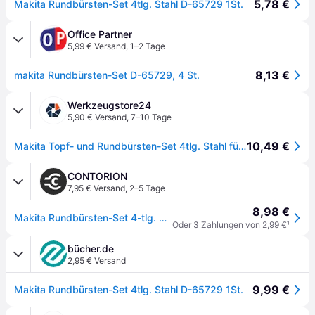
5,78 €
Makita Rundbürsten-Set 4tlg. Stahl D-65729 1St.
Office Partner
5,99 € Versand
,
1–2 Tage
8,13 €
makita Rundbürsten-Set D-65729, 4 St.
Werkzeugstore24
5,90 € Versand
,
7–10 Tage
10,49 €
Makita Topf- und Rundbürsten-Set 4tlg. Stahl für Bohrer - D-65729
CONTORION
7,95 € Versand
,
2–5 Tage
8,98 €
Makita Rundbürsten-Set 4-tlg. Stahl
Oder 3 Zahlungen von 2,99 €
¹
bücher.de
2,95 € Versand
9,99 €
Makita Rundbürsten-Set 4tlg. Stahl D-65729 1St.