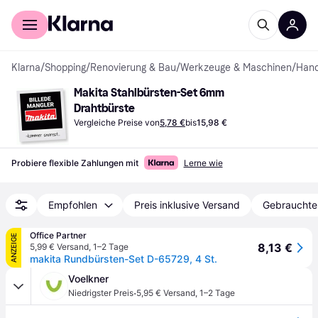
Für Shopper
Für Händler
Klarna
/
Shopping
/
Renovierung & Bau
/
Werkzeuge & Maschinen
/
Han
Makita Stahlbürsten-Set 6mm 
Drahtbürste
Vergleiche Preise von
5,78 €
bis
15,98 €
Probiere flexible Zahlungen mit
Lerne wie
Empfohlen
Preis inklusive Versand
Gebrauchte
Office Partner
ANZEIGE
8,13 €
5,99 € Versand
,
1–2 Tage
makita Rundbürsten-Set D-65729, 4 St.
Voelkner
·
Niedrigster Preis
5,95 € Versand
,
1–2 Tage