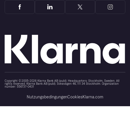
Copyright © 2005-2026 Klarna Bank AB (publ). Headquarters: Stockholm, Sweden. All
rights reserved. Klarna Bank AB (publ). Sveavägen 46, 111 34 Stockholm. Organization
number: 556737-0431
Nutzungsbedingungen
Cookies
Klarna.com