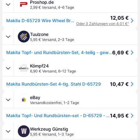
Proshop.de
2,99 € Versand
,
4–6 Tage
12,05 €
Makita D-65729 Wire Wheel Brush 4 Pieces
Oder 3 Zahlungen von 4,01 €
¹
Tuulzone
5,95 € Versand
,
2–3 Tage
6,69 €
Makita Topf- und Rundbürsten-Set, 4-teilig - gewellt - verzinkter Stahl - Rundschaft - D-65729
Kömpf24
6,90 € Versand
,
6–12 Tage
10,47 €
Makita Rundbürsten-Set 4-tlg. Stahl D-65729
eBay
Versandkostenfrei
,
1–2 Tage
14,95 €
Makita Topf- Und Rundbürsten-set - D-65729 - 4-tlg. - 63mm / 2x75mm / 100mm
Werkzeug Günstig
W
5,95 € Versand
,
1–3 Tage