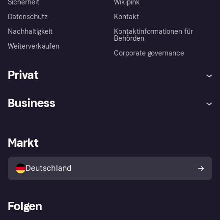
Sicherheit
Wikipink
Datenschutz
Kontakt
Nachhaltigkeit
Kontaktinformationen für
Behörden
Weiterverkaufen
Corporate governance
Privat
Hilfe
Beschwerden
Business
Einloggen
Sicher shoppen mit Klarna
Händlersupport
Entwicklerseite
Mit Klarna einkaufen
Festgeld
Händlerportal
Betriebsstatus
Markt
Klarna App
Datenschutzeinstellungen
Mit Klarna verkaufen
Plattformen und Partner
Shops entdecken
Dein Widerrufsrecht
Deutschland
Käuferschutzrichtlinie
Folgen